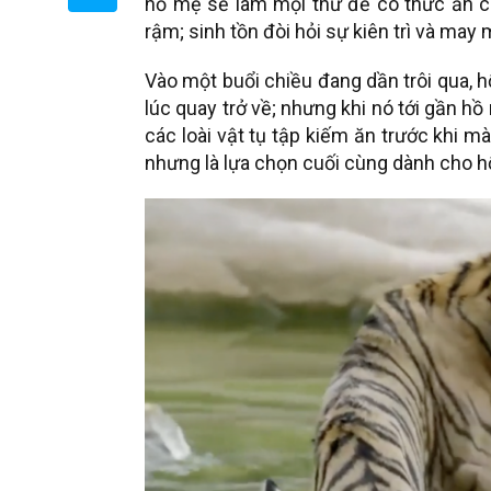
hổ mẹ sẽ làm mọi thứ để có thức ăn c
rậm; sinh tồn đòi hỏi sự kiên trì và may
Vào một buổi chiều đang dần trôi qua, 
lúc quay trở về; nhưng khi nó tới gần hồ
các loài vật tụ tập kiếm ăn trước khi 
nhưng là lựa chọn cuối cùng dành cho h