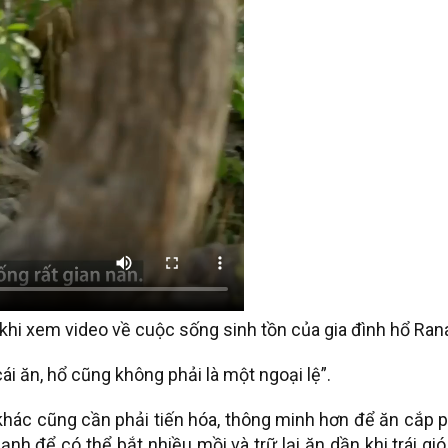
khi xem video về cuộc sống sinh tồn của gia đình hổ Ran
cái ăn, hổ cũng không phải là một ngoại lệ”.
 khác cũng cần phải tiến hóa, thông minh hơn để ăn cắp 
nh để có thể bắt nhiều mồi và trữ lại ăn dần khi trái gió