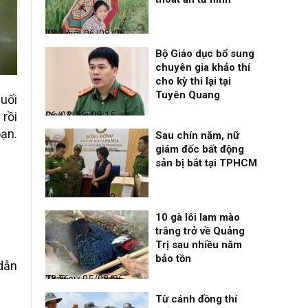
Thế giới
06/08/26, 08:27
Bộ Giáo dục bổ sung
chuyên gia khảo thí
cho kỳ thi lại tại
Tuyên Quang
uối
rồi
Đọc & Ngẫm
06/08/26, 08:15
ạn.
Sau chín năm, nữ
giám đốc bất động
sản bị bắt tại TPHCM
Nhịp sống 24h
06/08/26, 00:00
10 gà lôi lam mào
trắng trở về Quảng
Trị sau nhiều năm
bảo tồn
dẫn
Thời sự
05/08/26, 23:56
Từ cánh đồng thí