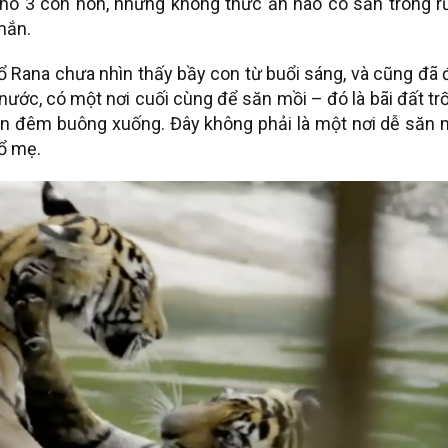
ho 3 con non, nhưng không thức ăn nào có sẵn trong r
 mắn.
hổ Rana chưa nhìn thấy bầy con từ buổi sáng, và cũng đã
 nước, có một nơi cuối cùng để săn mồi – đó là bãi đất tr
màn đêm buông xuống. Đây không phải là một nơi dễ săn 
ổ mẹ.