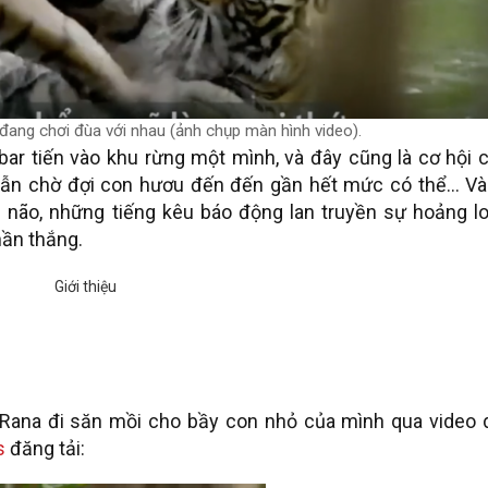
ang chơi đùa với nhau (ảnh chụp màn hình video).
r tiến vào khu rừng một mình, và đây cũng là cơ hội c
hẫn chờ đợi con hươu đến đến gần hết mức có thể… Và 
 não, những tiếng kêu báo động lan truyền sự hoảng lo
ần thắng.
Rana đi săn mồi cho bầy con nhỏ của mình qua video 
s
đăng tải: