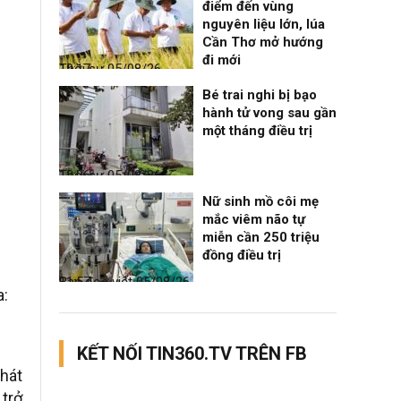
điểm đến vùng
nguyên liệu lớn, lúa
Cần Thơ mở hướng
đi mới
Thời sự
05/08/26, 19:17
Bé trai nghi bị bạo
hành tử vong sau gần
một tháng điều trị
Thời sự
05/08/26, 12:06
Nữ sinh mồ côi mẹ
mắc viêm não tự
miễn cần 250 triệu
đồng điều trị
Bạn đọc viết
05/08/26, 11:57
a:
KẾT NỐI TIN360.TV TRÊN FB
phát
 trở