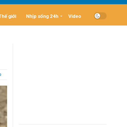
Thế giới
Nhịp sống 24h
Video
O