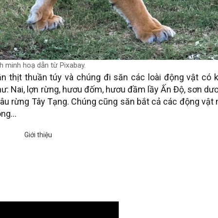
h minh hoạ dẫn từ Pixabay.
ăn thịt thuần túy và chúng đi săn các loài động vật có 
như: Nai, lợn rừng, hươu đốm, hươu đầm lầy Ấn Độ, sơn dư
 trâu rừng Tây Tạng. Chúng cũng săn bắt cả các động vật
công…