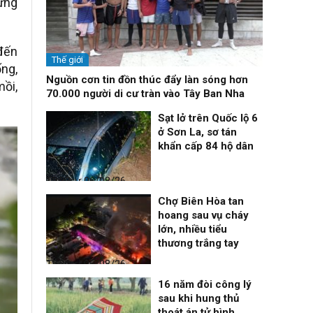
ừng
 đến
Thế giới
ống,
Nguồn cơn tin đồn thúc đẩy làn sóng hơn
mồi,
70.000 người di cư tràn vào Tây Ban Nha
Sạt lở trên Quốc lộ 6
ở Sơn La, sơ tán
khẩn cấp 84 hộ dân
Thời sự
06/08/26, 12:33
Chợ Biên Hòa tan
hoang sau vụ cháy
lớn, nhiều tiểu
thương trắng tay
Thời sự
06/08/26, 12:30
16 năm đòi công lý
sau khi hung thủ
thoát án tử hình