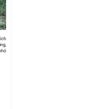
kích
ơng,
 nhỏ