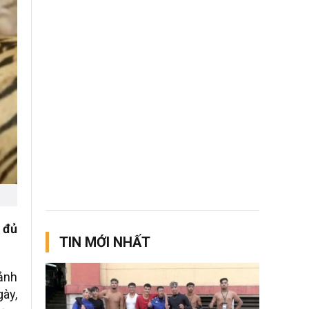
 đủ
TIN MỚI NHẤT
cảnh
gày,