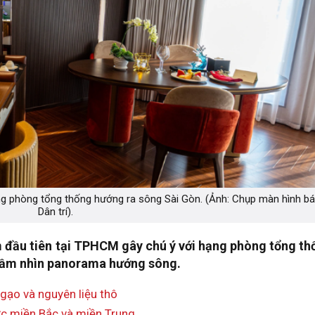
ng phòng tổng thống hướng ra sông Sài Gòn. (Ảnh: Chụp màn hình b
Dân trí).
m đầu tiên tại TPHCM gây chú ý với hạng phòng tổng th
 tầm nhìn panorama hướng sông.
gạo và nguyên liệu thô
c miền Bắc và miền Trung