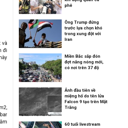
phê
Thời sự
08/08/26, 18:25
Ông Trump đứng
trước lựa chọn khó
trong xung đột với
Iran
 và
Thời sự
08/08/26, 18:21
n đi
Miền Bắc sắp đón
 này
đợt nắng nóng mới,
có nơi trên 37 độ
Thời sự
08/08/26, 18:19
Ảnh đầu tiên về
miệng hố do tên lửa
Falcon 9 tạo trên Mặt
0m2,
Trăng
 bar
Thời sự
08/08/26, 18:16
hằm
60 tuổi livestream