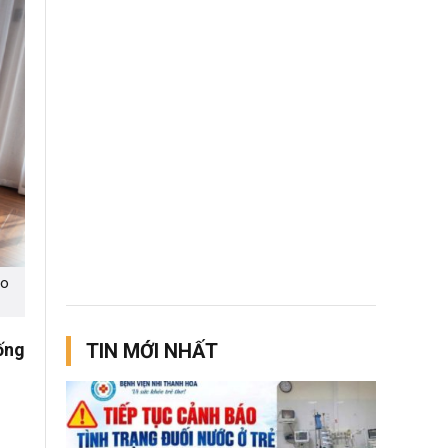
áo
ống
TIN MỚI NHẤT