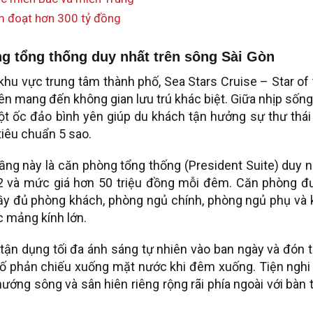
m đoạt hơn 300 tỷ đồng
ng tổng thống duy nhất trên sông Sài Gòn
u vực trung tâm thành phố, Sea Stars Cruise – Star of
ên mang đến không gian lưu trú khác biệt. Giữa nhịp sốn
một ốc đảo bình yên giúp du khách tận hưởng sự thư thái
iêu chuẩn 5 sao.
tầng này là căn phòng tổng thống (President Suite) duy 
m2 và mức giá hơn 50 triệu đồng mỗi đêm. Căn phòng đ
đầy đủ phòng khách, phòng ngủ chính, phòng ngủ phụ và
 mảng kính lớn.
ận dụng tối đa ánh sáng tự nhiên vào ban ngày và đón 
hố phản chiếu xuống mặt nước khi đêm xuống. Tiện nghi
ớng sông và sân hiên riêng rộng rãi phía ngoài với bàn 