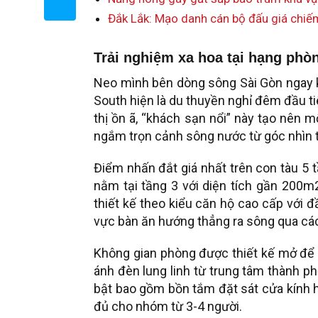
Đắk Lắk: Mạo danh cán bộ đấu giá chiế
Trải nghiệm xa hoa tại hạng phò
Neo mình bên dòng sông Sài Gòn ngay kh
South hiện là du thuyền nghỉ đêm đầu ti
thị ồn ã, “khách sạn nổi” này tạo nên 
ngắm trọn cảnh sông nước từ góc nhìn t
Điểm nhấn đắt giá nhất trên con tàu 5 
nằm tại tầng 3 với diện tích gần 200
thiết kế theo kiểu căn hộ cao cấp với 
vực bàn ăn hướng thẳng ra sông qua các
Không gian phòng được thiết kế mở để t
ánh đèn lung linh từ trung tâm thành p
bật bao gồm bồn tắm đặt sát cửa kính hư
đủ cho nhóm từ 3-4 người.