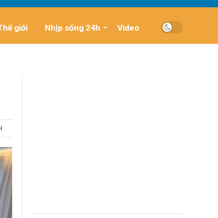
Thế giới
Nhịp sống 24h
Video
H