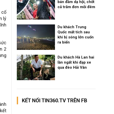
bán đầm dạ hội, chốt
cả trăm đơn mỗi đêm
 cố
n lý
Thời sự
08/08/26, 13:13
tĩnh
Du khách Trung
Quốc mất tích sau
khi bị sóng lớn cuốn
 sức
ra biển
ến 2
Điểm tin
08/08/26, 13:11
ưng
Du khách Hà Lan hai
lần ngất khi đạp xe
qua đèo Hải Vân
Thời sự
08/08/26, 13:10
KẾT NỐI TIN360.TV TRÊN FB
hành
 kết