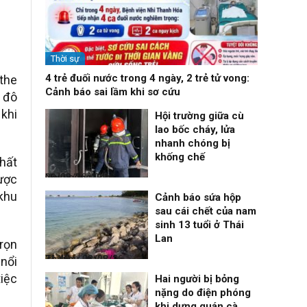
Thời sự
4 trẻ đuối nước trong 4 ngày, 2 trẻ tử vong:
 the
Cảnh báo sai lầm khi sơ cứu
g đô
 khi
Hội trường giữa cù
lao bốc cháy, lửa
nhanh chóng bị
khống chế
nhất
Nhịp sống 24h
09/08/26, 08:16
ược
 khu
Cảnh báo sứa hộp
sau cái chết của nam
sinh 13 tuổi ở Thái
Lan
trọn
Thời sự
08/08/26, 21:46
 nổi
tiệc
Hai người bị bỏng
nặng do điện phóng
khi dựng quán cà