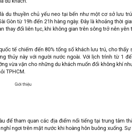
ủa du khách.
là du thuyền chủ yếu neo tại bến như một cơ sở lưu trú
Sài Gòn từ 19h đến 21h hàng ngày. Đây là khoảng thời gia
thay đổi liên tục, khi không gian trên sông trở nên yên 
 quốc tế chiếm đến 80% tổng số khách lưu trú, cho thấy
g thủy này với người nước ngoài. Với lịch trình từ 1 đ
ưỡng vừa vặn cho những du khách muốn đổi không khí nh
khỏi TPHCM.
tàu để tham quan các địa điểm nổi tiếng tại trung tâm t
 nghỉ ngơi trên mặt nước khi hoàng hôn buông xuống. Sự