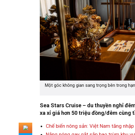
Một góc không gian sang trọng bên trong hạ
Sea Stars Cruise – du thuyền nghỉ đê
xa xỉ giá hơn 50 triệu đồng/đêm cùng
Chế biến nông sản: Việt Nam tăng nhập 
Nắng nóng gay gắt sắp bao trùm khu vự