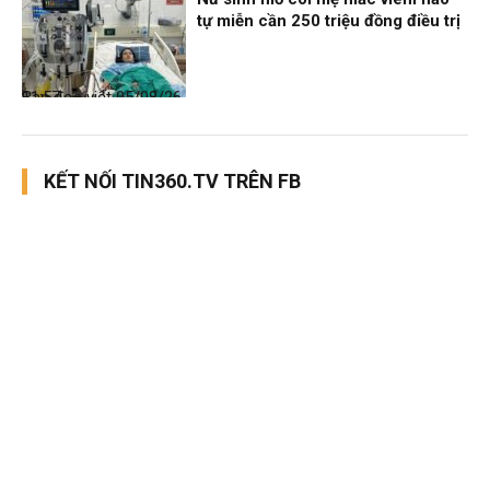
tự miễn cần 250 triệu đồng điều trị
Bạn đọc viết
05/08/26, 11:57
KẾT NỐI TIN360.TV TRÊN FB