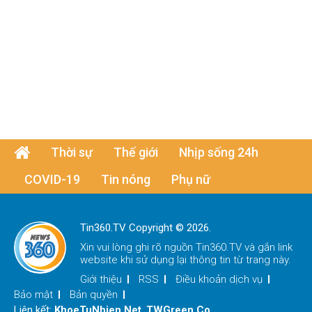
Thời sự
Thế giới
Nhịp sống 24h
COVID-19
Tin nóng
Phụ nữ
Tin360.TV Copyright © 2026.
Xin vui lòng ghi rõ nguồn
Tin360.TV
và gắn link
website khi sử dụng lại thông tin từ trang này.
Giới thiệu
RSS
Điều khoản dịch vụ
Bảo mật
Bản quyền
Liên kết:
KhoeTuNhien.Net
,
TWGreen.Co