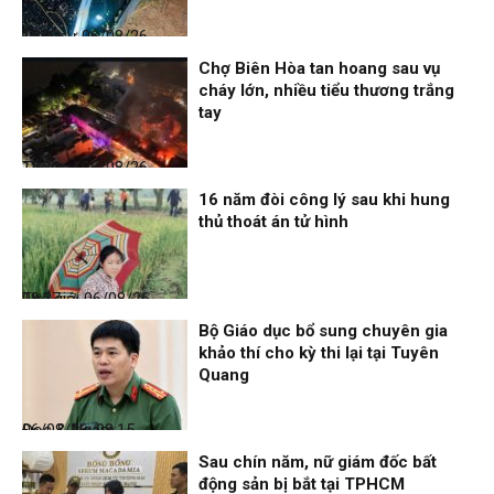
Thời sự
06/08/26, 12:33
Chợ Biên Hòa tan hoang sau vụ
cháy lớn, nhiều tiểu thương trắng
tay
Thời sự
06/08/26, 12:30
16 năm đòi công lý sau khi hung
thủ thoát án tử hình
Thế giới
06/08/26, 08:27
Bộ Giáo dục bổ sung chuyên gia
khảo thí cho kỳ thi lại tại Tuyên
Quang
Đọc & Ngẫm
06/08/26, 08:15
Sau chín năm, nữ giám đốc bất
động sản bị bắt tại TPHCM