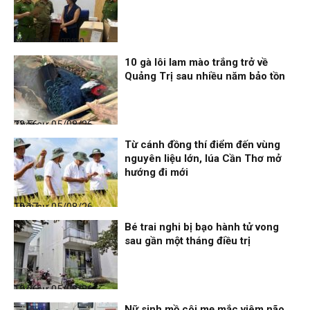
Nhịp sống 24h
06/08/26, 00:00
10 gà lôi lam mào trắng trở về
Quảng Trị sau nhiều năm bảo tồn
Thời sự
05/08/26, 23:56
Từ cánh đồng thí điểm đến vùng
nguyên liệu lớn, lúa Cần Thơ mở
hướng đi mới
Thời sự
05/08/26, 19:17
Bé trai nghi bị bạo hành tử vong
sau gần một tháng điều trị
Thời sự
05/08/26, 12:06
Nữ sinh mồ côi mẹ mắc viêm não