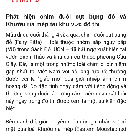
biển Hormuz
Phát hiện chim đuôi cụt bụng đỏ và
Khướu ria mép tại khu vực đô thị
Mùa di cư cuối tháng 4 vừa qua, chim đuôi cụt bụng
đỏ (Fairy Pitta) – loài thuộc nhóm sắp nguy cấp
(VU) trong Sách Đỏ IUCN – đã bất ngờ xuất hiện tại
vườn Bách Thảo và khu dân cư thuộc phường Cầu
Giấy. Đây là một trong những loài chim di cư hiếm
gặp nhất tại Việt Nam với bộ lông rực rỡ, thường
được coi là “giấc mơ” của giới nhiếp ảnh chim
hoang dã. Do đặc tính nhạy cảm với tiếng động và
thường sống dưới tán rừng rậm, việc quan sát loài
này ngay trong đô thị được xem là một sự kiện đặc
biệt.
Bên cạnh đó, giới chuyên môn còn ghi nhận sự có
mặt của loài Khướu ria mép (Eastern Moustached