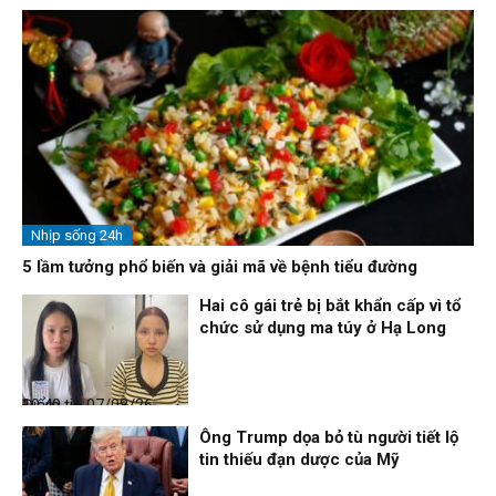
Nhịp sống 24h
5 lầm tưởng phổ biến và giải mã về bệnh tiểu đường
Hai cô gái trẻ bị bắt khẩn cấp vì tổ
chức sử dụng ma túy ở Hạ Long
Điểm tin
07/08/26, 10:40
Ông Trump dọa bỏ tù người tiết lộ
tin thiếu đạn dược của Mỹ