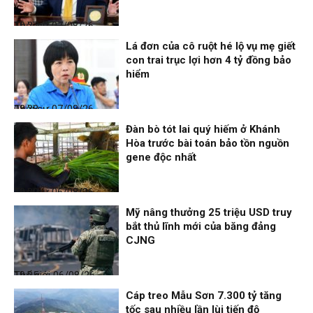
Thời sự
07/08/26, 10:27
Lá đơn của cô ruột hé lộ vụ mẹ giết
con trai trục lợi hơn 4 tỷ đồng bảo
hiểm
Thời sự
07/08/26, 08:38
Đàn bò tót lai quý hiếm ở Khánh
Hòa trước bài toán bảo tồn nguồn
gene độc nhất
Thời sự
06/08/26, 19:09
Mỹ nâng thưởng 25 triệu USD truy
bắt thủ lĩnh mới của băng đảng
CJNG
Thế giới
06/08/26, 19:05
Cáp treo Mẫu Sơn 7.300 tỷ tăng
tốc sau nhiều lần lùi tiến độ