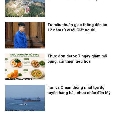
Điểm tin
06/08/26, 16:23
Từ mâu thuẫn giao thông đến án
12 năm tù vì tội Giết người
Thời sự
06/08/26, 14:28
Thực đơn detox 7 ngày giảm mỡ
bụng, cải thiện tiêu hóa
Nhịp sống 24h
06/08/26, 14:23
Iran và Oman thống nhất tọa độ
tuyến hàng hải, chưa nhắc đến Mỹ
Thời sự
06/08/26, 12:38