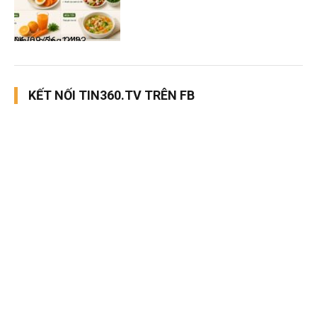
Nhịp sống 24h
06/08/26, 14:23
KẾT NỐI TIN360.TV TRÊN FB