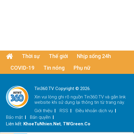
Thời sự
Thế giới
Nhịp sống 24h
COVID-19
Tin nóng
Phụ nữ
Tin360.TV Copyright © 2026.
Xin vui lòng ghi rõ nguồn
Tin360.TV
và gắn link
website khi sử dụng lại thông tin từ trang này.
Giới thiệu
RSS
Điều khoản dịch vụ
Bảo mật
Bản quyền
Liên kết:
KhoeTuNhien.Net
,
TWGreen.Co