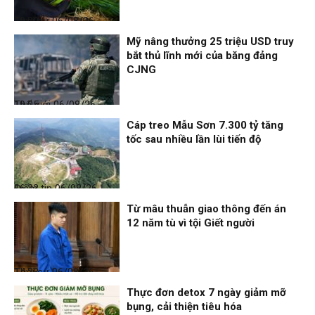
Thời sự
06/08/26, 19:09
Mỹ nâng thưởng 25 triệu USD truy
bắt thủ lĩnh mới của băng đảng
CJNG
Thế giới
06/08/26, 19:05
Cáp treo Mẫu Sơn 7.300 tỷ tăng
tốc sau nhiều lần lùi tiến độ
Điểm tin
06/08/26, 16:23
Từ mâu thuẫn giao thông đến án
12 năm tù vì tội Giết người
Thời sự
06/08/26, 14:28
Thực đơn detox 7 ngày giảm mỡ
bụng, cải thiện tiêu hóa