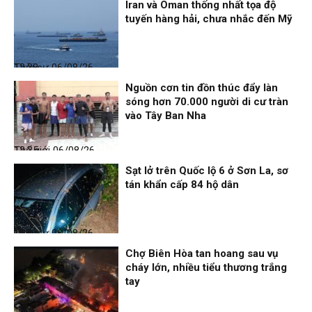
Iran và Oman thống nhất tọa độ
tuyến hàng hải, chưa nhắc đến Mỹ
Thời sự
06/08/26, 12:38
Nguồn cơn tin đồn thúc đẩy làn
sóng hơn 70.000 người di cư tràn
vào Tây Ban Nha
Thế giới
06/08/26, 12:35
Sạt lở trên Quốc lộ 6 ở Sơn La, sơ
tán khẩn cấp 84 hộ dân
Thời sự
06/08/26, 12:33
Chợ Biên Hòa tan hoang sau vụ
cháy lớn, nhiều tiểu thương trắng
tay