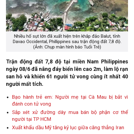
Nhiều hố sụt lớn đã xuất hiện trên khắp đảo Balut, tỉnh
Davao Occidental, Phillippines sau trận động đất 7,8 độ.
(Ảnh: Chụp màn hình báo Tuổi Trẻ)
Trận động đất 7,8 độ tại miền Nam Philippines
ngày 08/6 đã nâng đáy biển lên cao 2m, làm lộ rạn
san hô và khiến 61 người tử vong cùng ít nhất 40
người mất tích.
Bạo hành trẻ em: Người mẹ tại Cà Mau bị bắt vì
đánh con tử vong
Sắp xét xử đường dây mua bán bộ phận cơ thể
người tại TP HCM
Xuất khẩu dầu Mỹ tăng kỷ lục giữa căng thẳng Iran