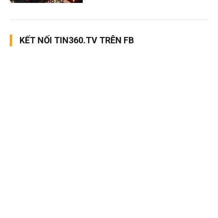
Thời sự
06/08/26, 12:30
KẾT NỐI TIN360.TV TRÊN FB