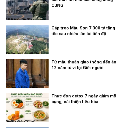
CJNG
Thế giới
06/08/26, 19:05
Cáp treo Mẫu Sơn 7.300 tỷ tăng
tốc sau nhiều lần lùi tiến độ
Điểm tin
06/08/26, 16:23
Từ mâu thuẫn giao thông đến án
12 năm tù vì tội Giết người
Thời sự
06/08/26, 14:28
Thực đơn detox 7 ngày giảm mỡ
bụng, cải thiện tiêu hóa
Nhịp sống 24h
06/08/26, 14:23