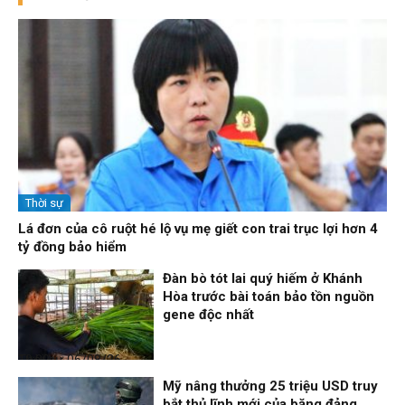
Thời sự
Lá đơn của cô ruột hé lộ vụ mẹ giết con trai trục lợi hơn 4
tỷ đồng bảo hiểm
Đàn bò tót lai quý hiếm ở Khánh
Hòa trước bài toán bảo tồn nguồn
gene độc nhất
Thời sự
06/08/26, 19:09
Mỹ nâng thưởng 25 triệu USD truy
bắt thủ lĩnh mới của băng đảng