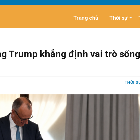
Trang chủ
Thời sự
ng Trump khẳng định vai trò sốn
THỜI S