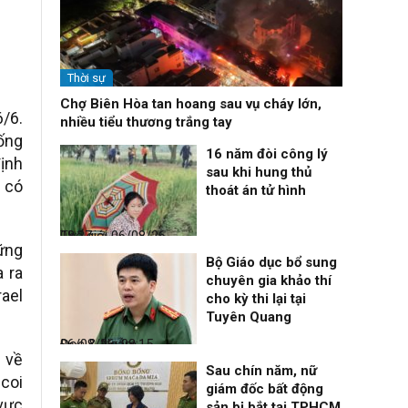
Thời sự
Chợ Biên Hòa tan hoang sau vụ cháy lớn,
/6.
nhiều tiểu thương trắng tay
hống
16 năm đòi công lý
ịnh
sau khi hung thủ
l có
thoát án tử hình
Thế giới
06/08/26, 08:27
hững
Bộ Giáo dục bổ sung
 ra
chuyên gia khảo thí
rael
cho kỳ thi lại tại
Tuyên Quang
Đọc & Ngẫm
06/08/26, 08:15
g về
Sau chín năm, nữ
coi
giám đốc bất động
 vực
sản bị bắt tại TPHCM