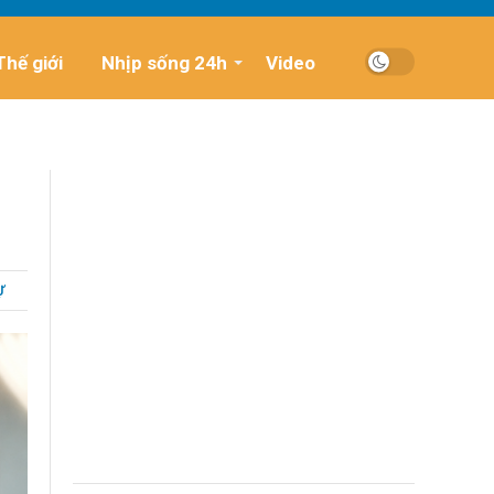
Thế giới
Nhịp sống 24h
Video
g
Ự