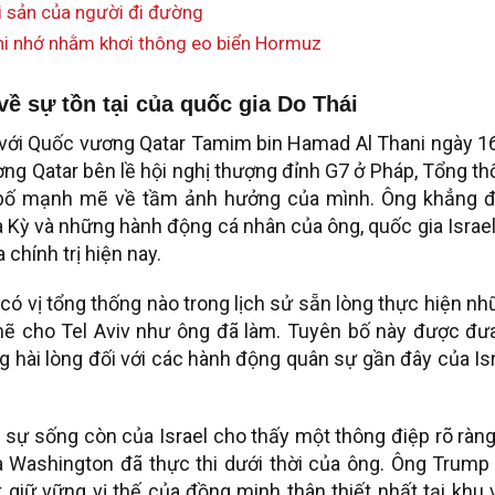
ài sản của người đi đường
ghi nhớ nhằm khơi thông eo biển Hormuz
về sự tồn tại của quốc gia Do Thái
với Quốc vương Qatar Tamim bin Hamad Al Thani ngày 16
g Qatar bên lề hội nghị thượng đỉnh G7 ở Pháp, Tổng t
 bố mạnh mẽ về tầm ảnh hưởng của mình. Ông khẳng đ
 Kỳ và những hành động cá nhân của ông, quốc gia Israe
 chính trị hiện nay.
 vị tổng thống nào trong lịch sử sẵn lòng thực hiện n
mẽ cho Tel Aviv như ông đã làm. Tuyên bố này được đưa
g hài lòng đối với các hành động quân sự gần đây của Is
i sự sống còn của Israel cho thấy một thông điệp rõ ràn
 Washington đã thực thi dưới thời của ông. Ông Trump 
 giữ vững vị thế của đồng minh thân thiết nhất tại khu