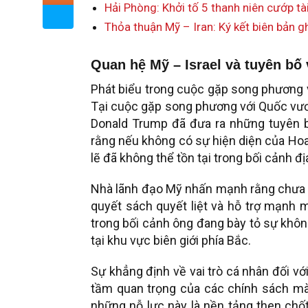
Hải Phòng: Khởi tố 5 thanh niên cướp t
Thỏa thuận Mỹ – Iran: Ký kết biên bản 
Quan hệ Mỹ – Israel và tuyên bố 
Phát biểu trong cuộc gặp song phương 
Tại cuộc gặp song phương với Quốc vươn
Donald Trump đã đưa ra những tuyên
rằng nếu không có sự hiện diện của Hoa
lẽ đã không thể tồn tại trong bối cảnh địa
Nhà lãnh đạo Mỹ nhấn mạnh rằng chưa có
quyết sách quyết liệt và hỗ trợ mạnh 
trong bối cảnh ông đang bày tỏ sự khôn
tại khu vực biên giới phía Bắc.
Sự khẳng định về vai trò cá nhân đối vớ
tầm quan trọng của các chính sách mà
những nỗ lực này là nền tảng then chốt