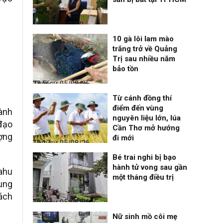
Nhịp sống 24h
06/08/26, 00:00
10 gà lôi lam mào
trắng trở về Quảng
Trị sau nhiều năm
bảo tồn
Thời sự
05/08/26, 23:56
Từ cánh đồng thí
điểm đến vùng
hành
nguyên liệu lớn, lúa
đạo
Cần Thơ mở hướng
ượng
đi mới
Thời sự
05/08/26, 19:17
Bé trai nghi bị bạo
hành tử vong sau gần
ahu
một tháng điều trị
xung
hách
Thời sự
05/08/26, 12:06
Nữ sinh mồ côi mẹ