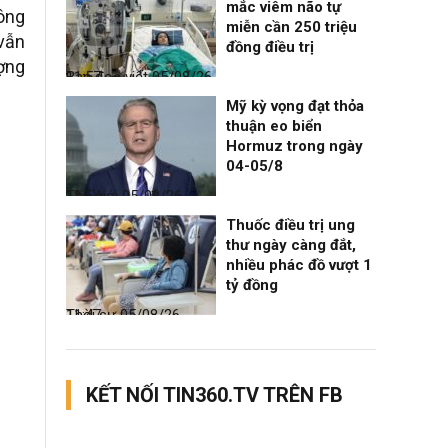
mắc viêm não tự
ông
miễn cần 250 triệu
 vẫn
đồng điều trị
ợng
Bạn đọc viết
05/08/26, 11:57
Mỹ kỳ vọng đạt thỏa
thuận eo biển
Hormuz trong ngày
04-05/8
Thế giới
05/08/26, 11:54
Thuốc điều trị ung
thư ngày càng đắt,
nhiều phác đồ vượt 1
tỷ đồng
Thời sự
05/08/26, 11:47
KẾT NỐI TIN360.TV TRÊN FB