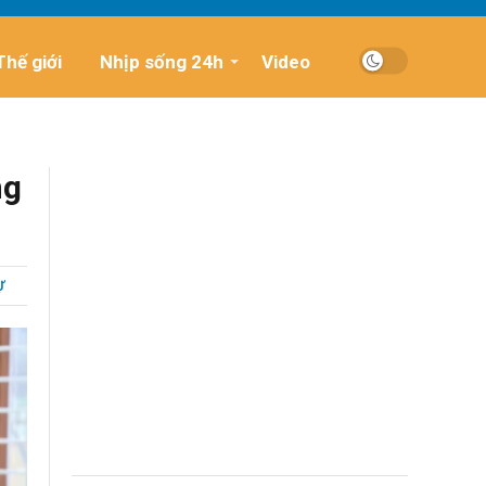
Thế giới
Nhịp sống 24h
Video
ng
Ự