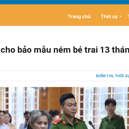
Trang chủ
Thời sự
 cho bảo mẫu ném bé trai 13 thá
ĐIỂM TIN
,
THỜI S