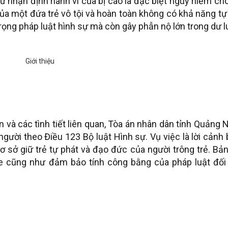
ử nhận định hành vi của bị cáo là đặc biệt nguy hiểm ch
ủa một đứa trẻ vô tội và hoàn toàn không có khả năng tự
rọng pháp luật hình sự mà còn gây phẫn nộ lớn trong dư 
 và các tình tiết liên quan, Tòa án nhân dân tỉnh Quảng 
người theo Điều 123 Bộ luật Hình sự. Vụ việc là lời cảnh
 sở giữ trẻ tự phát và đạo đức của người trông trẻ. Bả
 cũng như đảm bảo tính công bằng của pháp luật đối 