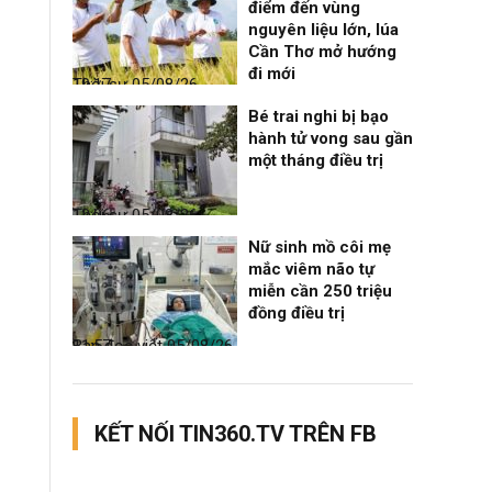
điểm đến vùng
nguyên liệu lớn, lúa
Cần Thơ mở hướng
đi mới
Thời sự
05/08/26, 19:17
Bé trai nghi bị bạo
hành tử vong sau gần
một tháng điều trị
Thời sự
05/08/26, 12:06
Nữ sinh mồ côi mẹ
mắc viêm não tự
miễn cần 250 triệu
đồng điều trị
Bạn đọc viết
05/08/26, 11:57
KẾT NỐI TIN360.TV TRÊN FB