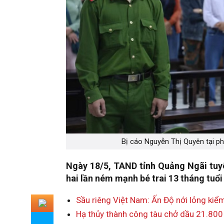
Bị cáo Nguyễn Thị Quyên tại ph
Ngày 18/5, TAND tỉnh Quảng Ngãi tuyê
hai lần ném mạnh bé trai 13 tháng tuổ
Sầu riêng Việt Nam: Ấn Độ nới lỏng kiể
Hạ thủy thành công tàu chở dầu 21.800