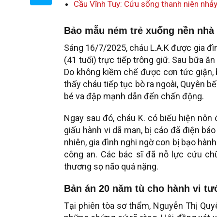
Cầu Vĩnh Tuy: Cứu sống thanh niên nhả
Bảo mẫu ném trẻ xuống nền nhà v
Sáng 16/7/2025, cháu L.A.K được gia đì
(41 tuổi) trực tiếp trông giữ. Sau bữa 
Do không kiềm chế được cơn tức giận, 
thấy cháu tiếp tục bò ra ngoài, Quyên 
bé va đập mạnh dẫn đến chấn động.
Ngay sau đó, cháu K. có biểu hiện nôn
giấu hành vi dã man, bị cáo đã điện bá
nhiên, gia đình nghi ngờ con bị bạo hà
công an. Các bác sĩ đã nỗ lực cứu c
thương sọ não quá nặng.
Bản án 20 năm tù cho hành vi tư
Tại phiên tòa sơ thẩm, Nguyễn Thị Quy