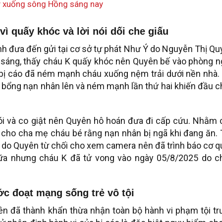
y xuống sông Hồng sáng nay
ì quấy khóc và lời nói dối che giấu
nh đưa đến gửi tại cơ sở tự phát Như Ý do Nguyễn Thị Q
ăn sáng, thấy cháu K quấy khóc nên Quyên bế vào phòng n
bị cáo đã ném mạnh cháu xuống nệm trải dưới nền nhà. 
bế bổng nạn nhân lên và ném mạnh lần thứ hai khiến đầu 
 ói và co giật nên Quyên hô hoán đưa đi cấp cứu. Nhằm 
o cho cha mẹ cháu bé rằng nạn nhân bị ngã khi đang ăn.
nh do Quyên từ chối cho xem camera nên đã trình báo cơ 
hữa nhưng cháu K đã tử vong vào ngày 05/8/2025 do c
ớc đoạt mạng sống trẻ vô tội
ên đã thành khẩn thừa nhận toàn bộ hành vi phạm tội tr