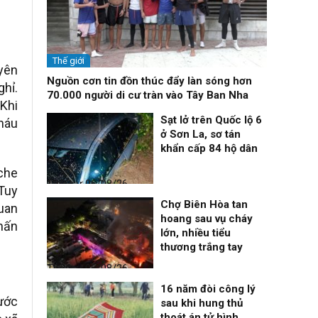
Thế giới
uyên
Nguồn cơn tin đồn thúc đẩy làn sóng hơn
ghỉ.
70.000 người di cư tràn vào Tây Ban Nha
Khi
Sạt lở trên Quốc lộ 6
cháu
ở Sơn La, sơ tán
khẩn cấp 84 hộ dân
che
Thời sự
06/08/26, 12:33
 Tuy
Chợ Biên Hòa tan
quan
hoang sau vụ cháy
hấn
lớn, nhiều tiểu
thương trắng tay
Thời sự
06/08/26, 12:30
16 năm đòi công lý
ước
sau khi hung thủ
thoát án tử hình