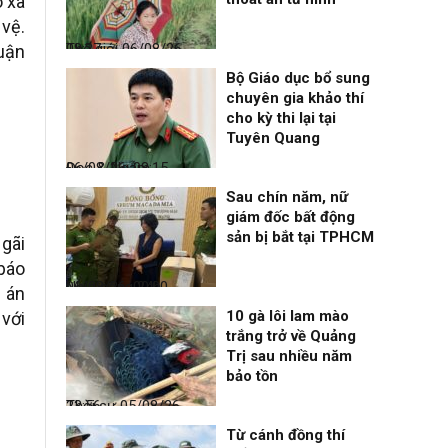
o xã
 vệ.
Thế giới
06/08/26, 08:27
luận
Bộ Giáo dục bổ sung
chuyên gia khảo thí
cho kỳ thi lại tại
Tuyên Quang
Đọc & Ngẫm
06/08/26, 08:15
Sau chín năm, nữ
giám đốc bất động
sản bị bắt tại TPHCM
Ngãi
 báo
Nhịp sống 24h
06/08/26, 00:00
n án
10 gà lôi lam mào
với
trắng trở về Quảng
Trị sau nhiều năm
bảo tồn
Thời sự
05/08/26, 23:56
Từ cánh đồng thí