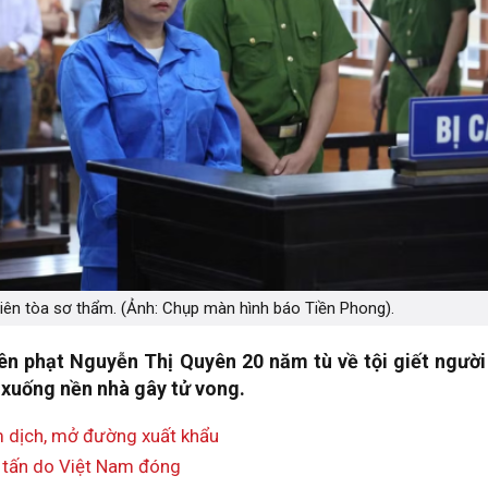
iên tòa sơ thẩm. (Ảnh: Chụp màn hình báo Tiền Phong).
n phạt Nguyễn Thị Quyên 20 năm tù về tội giết người
i xuống nền nhà gây tử vong.
m dịch, mở đường xuất khẩu
 tấn do Việt Nam đóng