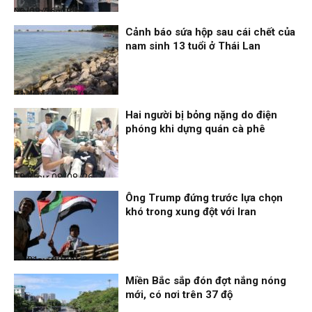
Nhịp sống 24h
09/08/26, 08:16
Cảnh báo sứa hộp sau cái chết của
nam sinh 13 tuổi ở Thái Lan
Thời sự
08/08/26, 21:46
Hai người bị bỏng nặng do điện
phóng khi dựng quán cà phê
Thời sự
08/08/26, 18:25
Ông Trump đứng trước lựa chọn
khó trong xung đột với Iran
Thời sự
08/08/26, 18:21
Miền Bắc sắp đón đợt nắng nóng
mới, có nơi trên 37 độ