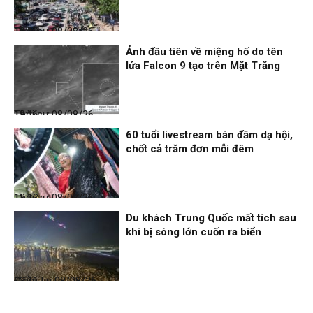
Thời sự
08/08/26, 18:19
Ảnh đầu tiên về miệng hố do tên
lửa Falcon 9 tạo trên Mặt Trăng
Thời sự
08/08/26, 18:16
60 tuổi livestream bán đầm dạ hội,
chốt cả trăm đơn mỗi đêm
Thời sự
08/08/26, 13:13
Du khách Trung Quốc mất tích sau
khi bị sóng lớn cuốn ra biển
Điểm tin
08/08/26, 13:11