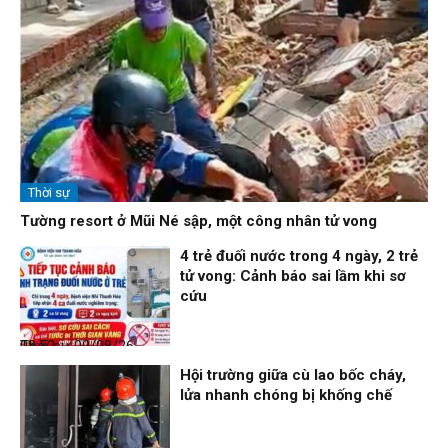
Thời sự
Tường resort ở Mũi Né sập, một công nhân tử vong
4 trẻ đuối nước trong 4 ngày, 2 trẻ
tử vong: Cảnh báo sai lầm khi sơ
cứu
Thời sự
09/08/26, 08:52
Hội trường giữa cù lao bốc cháy,
lửa nhanh chóng bị khống chế