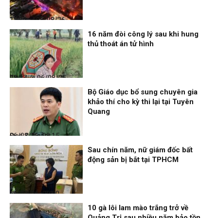
Thời sự
06/08/26, 12:30
16 năm đòi công lý sau khi hung
thủ thoát án tử hình
Thế giới
06/08/26, 08:27
Bộ Giáo dục bổ sung chuyên gia
khảo thí cho kỳ thi lại tại Tuyên
Quang
Đọc & Ngẫm
06/08/26, 08:15
Sau chín năm, nữ giám đốc bất
động sản bị bắt tại TPHCM
Nhịp sống 24h
06/08/26, 00:00
10 gà lôi lam mào trắng trở về
Quảng Trị sau nhiều năm bảo tồn