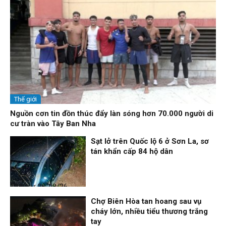
Thế giới
Nguồn cơn tin đồn thúc đẩy làn sóng hơn 70.000 người di
cư tràn vào Tây Ban Nha
Sạt lở trên Quốc lộ 6 ở Sơn La, sơ
tán khẩn cấp 84 hộ dân
Thời sự
06/08/26, 12:33
Chợ Biên Hòa tan hoang sau vụ
cháy lớn, nhiều tiểu thương trắng
tay