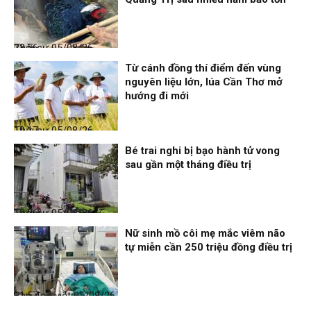
Thời sự
05/08/26, 23:56
Từ cánh đồng thí điểm đến vùng
nguyên liệu lớn, lúa Cần Thơ mở
hướng đi mới
Thời sự
05/08/26, 19:17
Bé trai nghi bị bạo hành tử vong
sau gần một tháng điều trị
Thời sự
05/08/26, 12:06
Nữ sinh mồ côi mẹ mắc viêm não
tự miễn cần 250 triệu đồng điều trị
Bạn đọc viết
05/08/26, 11:57