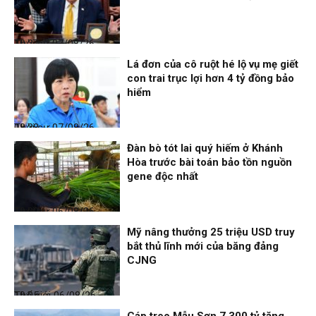
Thời sự
07/08/26, 10:27
Lá đơn của cô ruột hé lộ vụ mẹ giết
con trai trục lợi hơn 4 tỷ đồng bảo
hiểm
Thời sự
07/08/26, 08:38
Đàn bò tót lai quý hiếm ở Khánh
Hòa trước bài toán bảo tồn nguồn
gene độc nhất
Thời sự
06/08/26, 19:09
Mỹ nâng thưởng 25 triệu USD truy
bắt thủ lĩnh mới của băng đảng
CJNG
Thế giới
06/08/26, 19:05