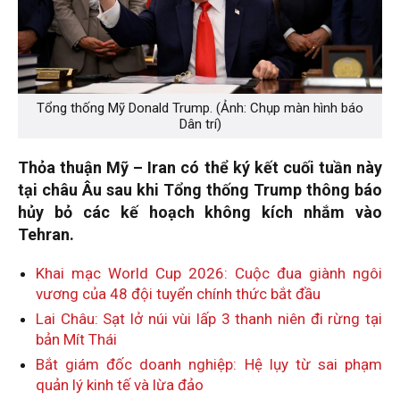
Tổng thống Mỹ Donald Trump. (Ảnh: Chụp màn hình báo
Dân trí)
Thỏa thuận Mỹ – Iran có thể ký kết cuối tuần này
tại châu Âu sau khi Tổng thống Trump thông báo
hủy bỏ các kế hoạch không kích nhắm vào
Tehran.
Khai mạc World Cup 2026: Cuộc đua giành ngôi
vương của 48 đội tuyển chính thức bắt đầu
Lai Châu: Sạt lở núi vùi lấp 3 thanh niên đi rừng tại
bản Mít Thái
Bắt giám đốc doanh nghiệp: Hệ lụy từ sai phạm
quản lý kinh tế và lừa đảo