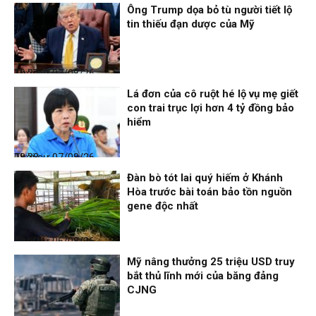
Ông Trump dọa bỏ tù người tiết lộ
tin thiếu đạn dược của Mỹ
Thời sự
07/08/26, 10:27
Lá đơn của cô ruột hé lộ vụ mẹ giết
con trai trục lợi hơn 4 tỷ đồng bảo
hiểm
Thời sự
07/08/26, 08:38
Đàn bò tót lai quý hiếm ở Khánh
Hòa trước bài toán bảo tồn nguồn
gene độc nhất
Thời sự
06/08/26, 19:09
Mỹ nâng thưởng 25 triệu USD truy
bắt thủ lĩnh mới của băng đảng
CJNG