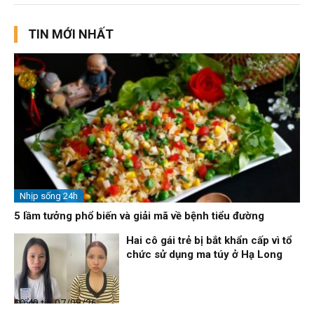
TIN MỚI NHẤT
Nhịp sống 24h
5 lầm tưởng phổ biến và giải mã về bệnh tiểu đường
Hai cô gái trẻ bị bắt khẩn cấp vì tổ
chức sử dụng ma túy ở Hạ Long
Điểm tin
07/08/26, 10:40