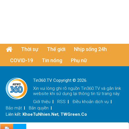
Thời sự
Thế giới
Nhịp sống 24h
COVID-19
Tin nóng
Phụ nữ
Tin360.TV Copyright © 2026.
Xin vui lòng ghi rõ nguồn
Tin360.TV
và gắn link
website khi sử dụng lại thông tin từ trang này.
Giới thiệu
RSS
Điều khoản dịch vụ
Bảo mật
Bản quyền
Liên kết:
KhoeTuNhien.Net
,
TWGreen.Co
x