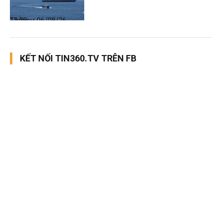
Thời sự
06/08/26, 12:38
KẾT NỐI TIN360.TV TRÊN FB