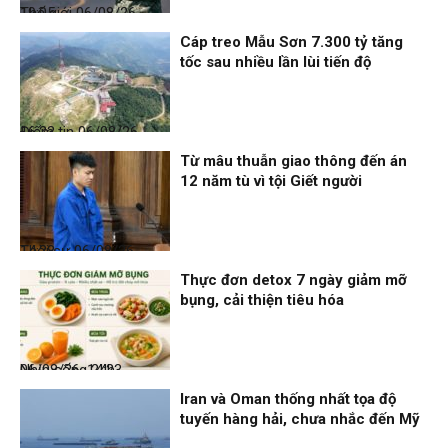
Thế giới
06/08/26, 19:05
Cáp treo Mẫu Sơn 7.300 tỷ tăng
tốc sau nhiều lần lùi tiến độ
Điểm tin
06/08/26, 16:23
Từ mâu thuẫn giao thông đến án
12 năm tù vì tội Giết người
Thời sự
06/08/26, 14:28
Thực đơn detox 7 ngày giảm mỡ
bụng, cải thiện tiêu hóa
Nhịp sống 24h
06/08/26, 14:23
Iran và Oman thống nhất tọa độ
tuyến hàng hải, chưa nhắc đến Mỹ