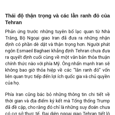
Thái độ thận trọng và các lằn ranh đỏ của
Tehran
Phản ứng trước những tuyên bố lạc quan từ Nhà
Trắng, Bộ Ngoại giao Iran đã đưa ra những nhận
định có phần dè dặt và thận trọng hơn. Người phát
ngôn Esmaeil Baghaei khẳng định Tehran chưa đưa
ra quyết định cuối cùng về một văn bản thỏa thuận
chính thức nào với phía Mỹ. Ông nhấn mạnh Iran sẽ
không bao giờ thỏa hiệp về các “lằn ranh đỏ” vốn
liên quan trực tiếp đến lợi ích quốc gia và chủ quyền
của họ.
Phía Iran cũng bác bỏ những thông tin chi tiết về
thời gian và địa điểm ký kết mà Tổng thống Trump
đã đề cập, cho rằng đó chỉ là những suy đoán chưa
có cơ sở thực tế. Đại diện ngoại giao Tehran tiết lộ