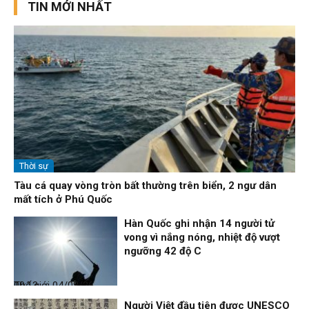
TIN MỚI NHẤT
Thời sự
Tàu cá quay vòng tròn bất thường trên biển, 2 ngư dân
mất tích ở Phú Quốc
Hàn Quốc ghi nhận 14 người tử
vong vì nắng nóng, nhiệt độ vượt
ngưỡng 42 độ C
Thế giới
04/08/26, 00:13
Người Việt đầu tiên được UNESCO