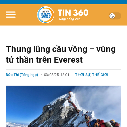
Thung lũng cầu vồng – vùng
tử thần trên Everest
Đức Thi (Tổng hợp)
03/08/25, 12:01
THỜI SỰ
,
THẾ GIỚI