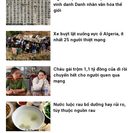
vinh danh Danh nhân văn hóa thế
giới
Nhịp sống 24h
03/08/26, 22:50
Xe buýt lật xuống vực ở Algeria, ít
nhất 25 người thiệt mạng
Thế giới
03/08/26, 21:29
Cháu gái trộm 1,1 tỷ đồng của dì rồi
chuyển hết cho người quen qua
mạng
Thời sự
03/08/26, 21:28
Nước luộc rau bổ dưỡng hay rủi ro,
tùy thuộc nguồn rau
Sống khoẻ
03/08/26, 16:38