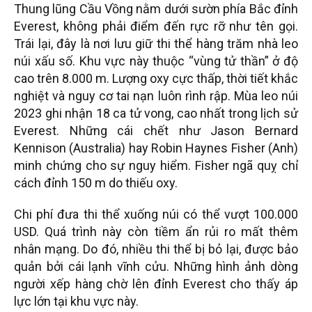
Thung lũng Cầu Vồng nằm dưới sườn phía Bắc đỉnh
Everest, không phải điểm đến rực rỡ như tên gọi.
Trái lại, đây là nơi lưu giữ thi thể hàng trăm nhà leo
núi xấu số. Khu vực này thuộc “vùng tử thần” ở độ
cao trên 8.000 m. Lượng oxy cực thấp, thời tiết khắc
nghiệt và nguy cơ tai nạn luôn rình rập. Mùa leo núi
2023 ghi nhận 18 ca tử vong, cao nhất trong lịch sử
Everest. Những cái chết như Jason Bernard
Kennison (Australia) hay Robin Haynes Fisher (Anh)
minh chứng cho sự nguy hiểm. Fisher ngã quỵ chỉ
cách đỉnh 150 m do thiếu oxy.
Chi phí đưa thi thể xuống núi có thể vượt 100.000
USD. Quá trình này còn tiềm ẩn rủi ro mất thêm
nhân mạng. Do đó, nhiều thi thể bị bỏ lại, được bảo
quản bởi cái lạnh vĩnh cửu. Những hình ảnh dòng
người xếp hàng chờ lên đỉnh Everest cho thấy áp
lực lớn tại khu vực này.