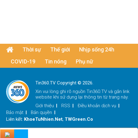
Thời sự
Thế giới
Nhịp sống 24h
COVID-19
Tin nóng
Phụ nữ
Tin360.TV Copyright © 2026.
Xin vui lòng ghi rõ nguồn
Tin360.TV
và gắn link
website khi sử dụng lại thông tin từ trang này.
Giới thiệu
RSS
Điều khoản dịch vụ
Bảo mật
Bản quyền
Liên kết:
KhoeTuNhien.Net
,
TWGreen.Co
x