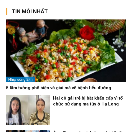
TIN MỚI NHẤT
Nhịp sống 24h
5 lầm tưởng phổ biến và giải mã về bệnh tiểu đường
Hai cô gái trẻ bị bắt khẩn cấp vì tổ
chức sử dụng ma túy ở Hạ Long
Điểm tin
07/08/26, 10:40