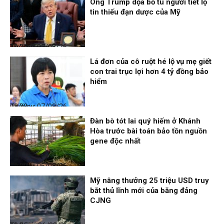
Ông Trump dọa bỏ tù người tiết lộ
tin thiếu đạn dược của Mỹ
Thời sự
07/08/26, 10:27
Lá đơn của cô ruột hé lộ vụ mẹ giết
con trai trục lợi hơn 4 tỷ đồng bảo
hiểm
Thời sự
07/08/26, 08:38
Đàn bò tót lai quý hiếm ở Khánh
Hòa trước bài toán bảo tồn nguồn
gene độc nhất
Thời sự
06/08/26, 19:09
Mỹ nâng thưởng 25 triệu USD truy
bắt thủ lĩnh mới của băng đảng
CJNG