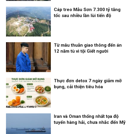
Thế giới
06/08/26, 19:05
Cáp treo Mẫu Sơn 7.300 tỷ tăng
tốc sau nhiều lần lùi tiến độ
Điểm tin
06/08/26, 16:23
Từ mâu thuẫn giao thông đến án
12 năm tù vì tội Giết người
Thời sự
06/08/26, 14:28
Thực đơn detox 7 ngày giảm mỡ
bụng, cải thiện tiêu hóa
Nhịp sống 24h
06/08/26, 14:23
Iran và Oman thống nhất tọa độ
tuyến hàng hải, chưa nhắc đến Mỹ