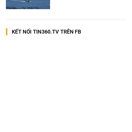
Thời sự
06/08/26, 12:38
KẾT NỐI TIN360.TV TRÊN FB