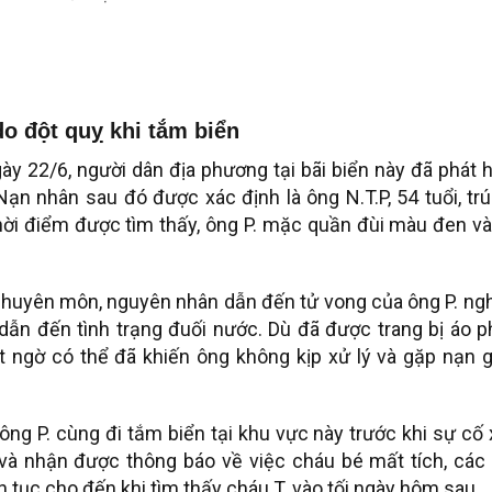
do đột quỵ khi tắm biển
ày 22/6, người dân địa phương tại bãi biển này đã phát 
ạn nhân sau đó được xác định là ông N.T.P, 54 tuổi, trú
thời điểm được tìm thấy, ông P. mặc quần đùi màu đen v
huyên môn, nguyên nhân dẫn đến tử vong của ông P. ngh
 dẫn đến tình trạng đuối nước. Dù đã được trang bị áo 
 ngờ có thể đã khiến ông không kịp xử lý và gặp nạn g
ông P. cùng đi tắm biển tại khu vực này trước khi sự cố
a và nhận được thông báo về việc cháu bé mất tích, các
ên tục cho đến khi tìm thấy cháu T. vào tối ngày hôm sau.