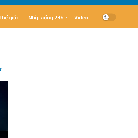
Thế giới
Nhịp sống 24h
Video
Ự