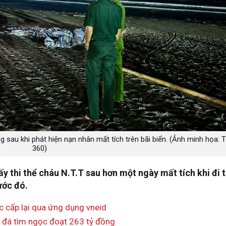
sau khi phát hiện nạn nhân mất tích trên bãi biển. (Ảnh minh họa: T
360)
ấy thi thể cháu N.T.T sau hơn một ngày mất tích khi đi
ước đó.
c cấp lại qua ứng dụng vneid
t đá tìm ngọc đoạt 263 tỷ đồn
g