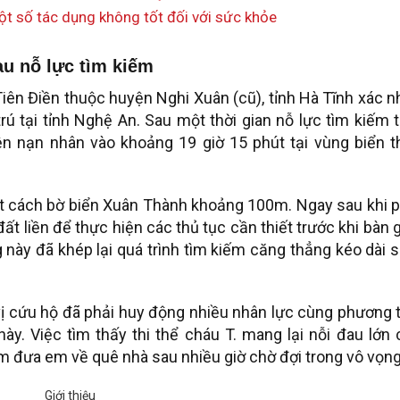
t số tác dụng không tốt đối với sức khỏe
sau nỗ lực tìm kiếm
Tiên Điền thuộc huyện Nghi Xuân (cũ), tỉnh Hà Tĩnh xác 
 trú tại tỉnh Nghệ An. Sau một thời gian nỗ lực tìm kiếm 
ện nạn nhân vào khoảng 19 giờ 15 phút tại vùng biển t
dạt cách bờ biển Xuân Thành khoảng 100m. Ngay sau khi 
ất liền để thực hiện các thủ tục cần thiết trước khi bàn 
g này đã khép lại quá trình tìm kiếm căng thẳng kéo dài 
vị cứu hộ đã phải huy động nhiều nhân lực cùng phương 
y. Việc tìm thấy thi thể cháu T. mang lại nỗi đau lớn
m đưa em về quê nhà sau nhiều giờ chờ đợi trong vô vọng