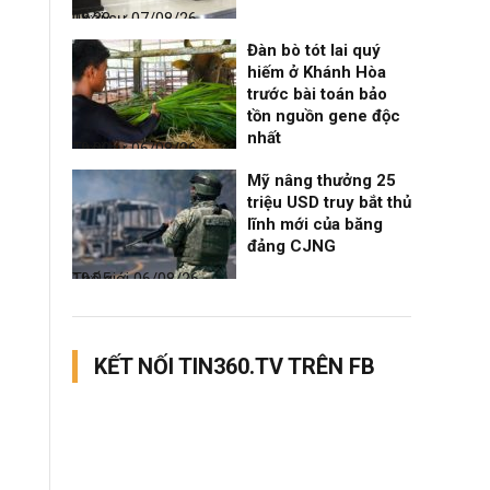
Thời sự
07/08/26, 08:38
Đàn bò tót lai quý
hiếm ở Khánh Hòa
trước bài toán bảo
tồn nguồn gene độc
nhất
Thời sự
06/08/26, 19:09
Mỹ nâng thưởng 25
triệu USD truy bắt thủ
lĩnh mới của băng
đảng CJNG
Thế giới
06/08/26, 19:05
KẾT NỐI TIN360.TV TRÊN FB