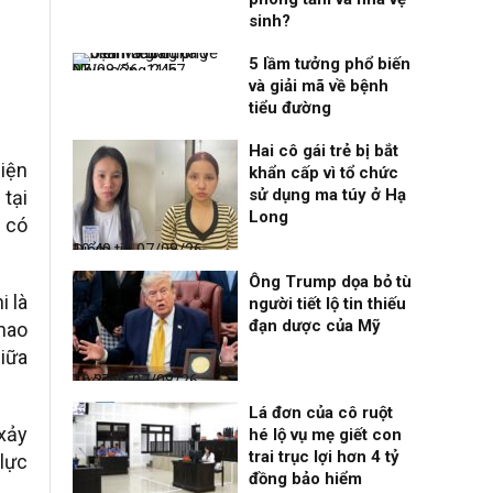
sinh?
5 lầm tưởng phổ biến
Nhịp sống 24h
07/08/26, 11:57
và giải mã về bệnh
tiểu đường
Hai cô gái trẻ bị bắt
hiện
khẩn cấp vì tổ chức
sử dụng ma túy ở Hạ
 tại
Long
à có
Điểm tin
07/08/26, 10:40
Ông Trump dọa bỏ tù
i là
người tiết lộ tin thiếu
đạn dược của Mỹ
phao
iữa
Thời sự
07/08/26, 10:27
Lá đơn của cô ruột
 xảy
hé lộ vụ mẹ giết con
trai trục lợi hơn 4 tỷ
 lực
đồng bảo hiểm