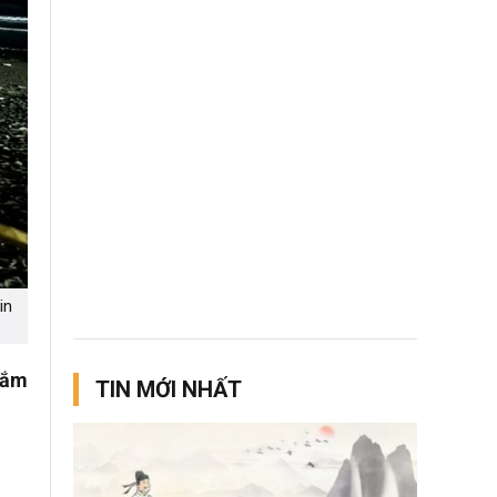
in
 tắm
TIN MỚI NHẤT