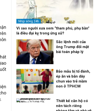
Nhịp sống 24h
nhận
Vì sao người xưa xem “tham phú, phụ bần”
trên
là điều đại kỵ trong ứng xử?
hôn
Sắc lệnh mới của
ông Trump đối mặt
bài toán pháp lý
phát
giao
Điểm tin
07/08/26, 14:56
suốt
Bảo mẫu bị tố đánh,
ép ăn và bắn dây
chun vào trẻ mầm
non ở TPHCM
tiện
 cho
Thời sự
07/08/26, 12:51
.
Thiết kế căn hộ có
Thời sự
07/08/26, 12:00
nên tách riêng
phòng tắm và nhà vệ