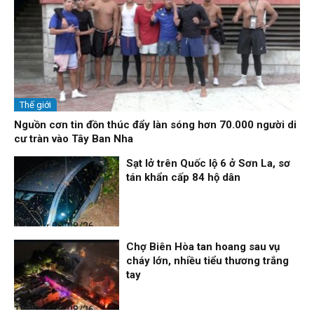
Thế giới
Nguồn cơn tin đồn thúc đẩy làn sóng hơn 70.000 người di
cư tràn vào Tây Ban Nha
Sạt lở trên Quốc lộ 6 ở Sơn La, sơ
tán khẩn cấp 84 hộ dân
Thời sự
06/08/26, 12:33
Chợ Biên Hòa tan hoang sau vụ
cháy lớn, nhiều tiểu thương trắng
tay
Thời sự
06/08/26, 12:30