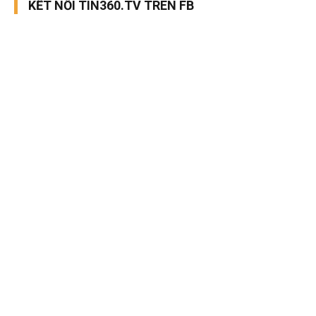
KẾT NỐI TIN360.TV TRÊN FB