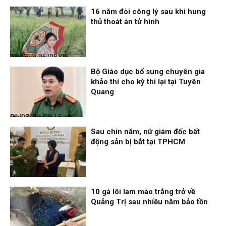
16 năm đòi công lý sau khi hung
thủ thoát án tử hình
Thế giới
06/08/26, 08:27
Bộ Giáo dục bổ sung chuyên gia
khảo thí cho kỳ thi lại tại Tuyên
Quang
Đọc & Ngẫm
06/08/26, 08:15
Sau chín năm, nữ giám đốc bất
động sản bị bắt tại TPHCM
Nhịp sống 24h
06/08/26, 00:00
10 gà lôi lam mào trắng trở về
Quảng Trị sau nhiều năm bảo tồn