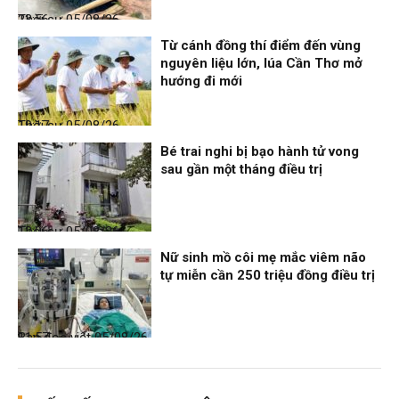
Thời sự
05/08/26, 23:56
Từ cánh đồng thí điểm đến vùng
nguyên liệu lớn, lúa Cần Thơ mở
hướng đi mới
Thời sự
05/08/26, 19:17
Bé trai nghi bị bạo hành tử vong
sau gần một tháng điều trị
Thời sự
05/08/26, 12:06
Nữ sinh mồ côi mẹ mắc viêm não
tự miễn cần 250 triệu đồng điều trị
Bạn đọc viết
05/08/26, 11:57