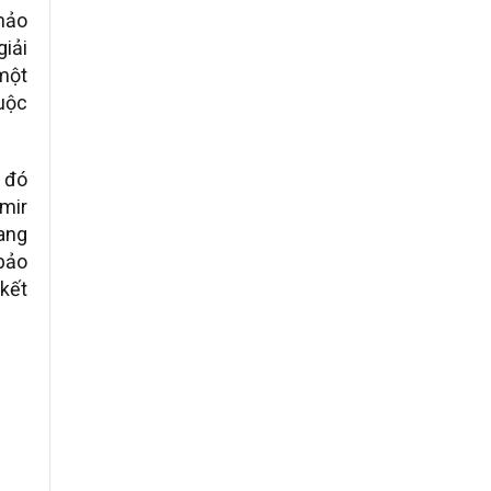
hảo
giải
 một
uộc
g đó
imir
ang
 bảo
 kết