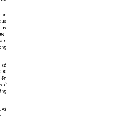
hông
của
huy
el,
hằm
rong
g số
000
hiến
y ở
hẳng
, và
ự.