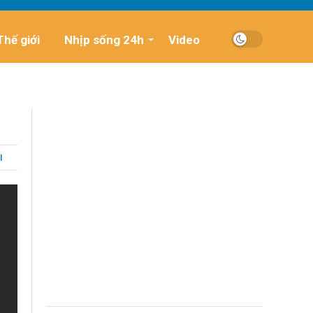
Thế giới
Nhịp sống 24h
Video
I