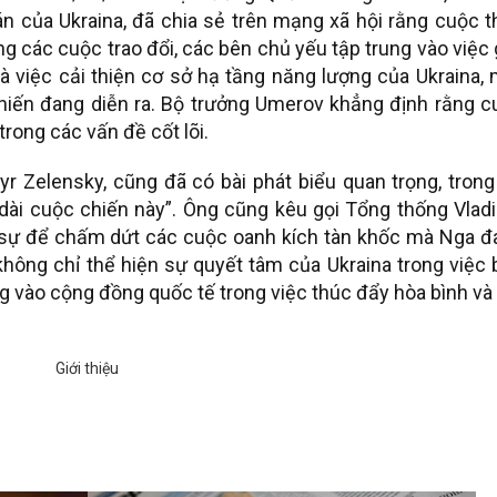
 của Ukraina, đã chia sẻ trên mạng xã hội rằng cuộc t
ong các cuộc trao đổi, các bên chủ yếu tập trung vào việc 
là việc cải thiện cơ sở hạ tầng năng lượng của Ukraina,
hiến đang diễn ra. Bộ trưởng Umerov khẳng định rằng c
rong các vấn đề cốt lõi.
r Zelensky, cũng đã có bài phát biểu quan trọng, tron
 dài cuộc chiến này”. Ông cũng kêu gọi Tổng thống Vlad
c sự để chấm dứt các cuộc oanh kích tàn khốc mà Nga đ
hông chỉ thể hiện sự quyết tâm của Ukraina trong việc
 vào cộng đồng quốc tế trong việc thúc đẩy hòa bình và