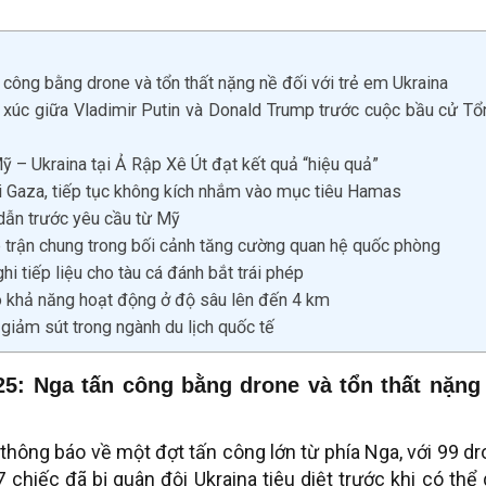
 công bằng drone và tổn thất nặng nề đối với trẻ em Ukraina
ếp xúc giữa Vladimir Putin và Donald Trump trước cuộc bầu cử Tổ
 – Ukraina tại Ả Rập Xê Út đạt kết quả “hiệu quả”
ại Gaza, tiếp tục không kích nhắm vào mục tiêu Hamas
 dẫn trước yêu cầu từ Mỹ
p trận chung trong bối cảnh tăng cường quan hệ quốc phòng
i tiếp liệu cho tàu cá đánh bắt trái phép
ó khả năng hoạt động ở độ sâu lên đến 4 km
iảm sút trong ngành du lịch quốc tế
25: Nga tấn công bằng drone và tổn thất nặng
thông báo về một đợt tấn công lớn từ phía Nga, với 99 d
chiếc đã bị quân đội Ukraina tiêu diệt trước khi có thể