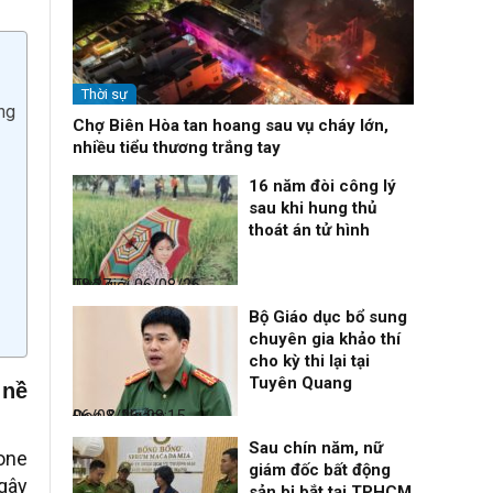
Thời sự
ng
Chợ Biên Hòa tan hoang sau vụ cháy lớn,
nhiều tiểu thương trắng tay
16 năm đòi công lý
sau khi hung thủ
thoát án tử hình
Thế giới
06/08/26, 08:27
Bộ Giáo dục bổ sung
chuyên gia khảo thí
cho kỳ thi lại tại
Tuyên Quang
 nề
Đọc & Ngẫm
06/08/26, 08:15
Sau chín năm, nữ
rone
giám đốc bất động
 gây
sản bị bắt tại TPHCM