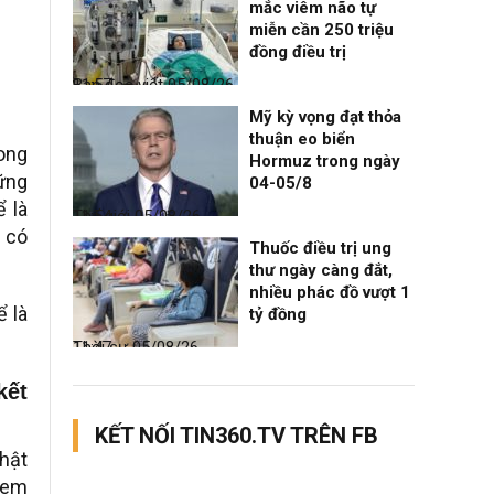
mắc viêm não tự
miễn cần 250 triệu
đồng điều trị
Bạn đọc viết
05/08/26, 11:57
Mỹ kỳ vọng đạt thỏa
thuận eo biển
rong
Hormuz trong ngày
hững
04-05/8
ể là
Thế giới
05/08/26, 11:54
 có
Thuốc điều trị ung
thư ngày càng đắt,
nhiều phác đồ vượt 1
ể là
tỷ đồng
Thời sự
05/08/26, 11:47
kết
KẾT NỐI TIN360.TV TRÊN FB
hật
tem