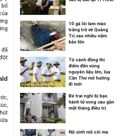
g bố
 của
Nhịp sống 24h
06/08/26, 00:00
ương
10 gà lôi lam mào
hững
trắng trở về Quảng
Trị sau nhiều năm
bảo tồn
y đã
Thời sự
05/08/26, 23:56
 đột
Từ cánh đồng thí
điểm đến vùng
nguyên liệu lớn, lúa
ald
Cần Thơ mở hướng
đi mới
Thời sự
05/08/26, 19:17
Bé trai nghi bị bạo
ớc,
hành tử vong sau gần
xúc,
một tháng điều trị
hút
giữa
Thời sự
05/08/26, 12:06
Nữ sinh mồ côi mẹ