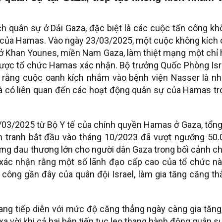
ch quân sự ở Dải Gaza, đặc biệt là các cuộc tấn công k
 của Hamas. Vào ngày 23/03/2025, một cuộc không kích 
 ở Khan Younes, miền Nam Gaza, làm thiệt mạng một chỉ 
ược tổ chức Hamas xác nhận. Bộ trưởng Quốc Phòng Isra
ận rằng cuộc oanh kích nhắm vào bệnh viện Nasser là n
 là có liên quan đến các hoạt động quân sự của Hamas t
/03/2025 từ Bộ Y tế của chính quyền Hamas ở Gaza, tổn
ến tranh bắt đầu vào tháng 10/2023 đã vượt ngưỡng 50.
hững đau thương lớn cho người dân Gaza trong bối cảnh c
xác nhận rằng một số lãnh đạo cấp cao của tổ chức nà
công gần đây của quân đội Israel, làm gia tăng căng t
ng tiếp diễn với mức độ căng thẳng ngày càng gia tăng
a vời khi cả hai bên tiếp tục leo thang hành động quân s