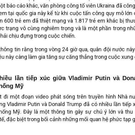
 một báo cáo khác, văn phòng công tố viên Ukraina đã côn
 em tại quốc gia này kể từ khi cuộc tấn công quy mô lớn
n 600 trẻ em đã thiệt mạng và 1.817 trẻ em khác bị th
hực trạng vô cùng nghiêm trọng và là một phần trong n
hải chịu đựng trong cuộc chiến.
thông tin rằng trong vòng 24 giờ qua, quân đội nước nà
iều này càng làm gia tăng sự căng thẳng trong cuộc xung
hiều lần tiếp xúc giữa Vladimir Putin và Don
thống Mỹ
t đi một đoạn video phát sóng trên truyền hình Nhà nư
ng Vladimir Putin và Donald Trump đã có nhiều lần tiếp 
ống Mỹ. Đây là một thông tin gây sự chú ý lớn và thu 
ế, đặc biệt trong bối cảnh những mối quan hệ phức tạp 