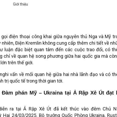
 gọi điện thoại công khai giữa nguyên thủ Nga và Mỹ t
 nhiên, Điện Kremlin không cung cấp thêm chi tiết về n
dư luận đặc biệt quan tâm đến các cuộc trao đổi, có th
g chỉ về quan hệ song phương giữa hai quốc gia mà còn
ớn trên thế giới.
ghi vấn về mối quan hệ giữa hai nhà lãnh đạo và có th
trị quốc tế trong thời gian tới.
Đàm phán Mỹ – Ukraina tại Ả Rập Xê Út đạt 
iễn ra tại Ả Rập Xê Út đã kết thúc vào đêm Chủ N
ứ Hai 24/03/2025. Bộ trưởng Quốc Phòng Ukraina, Rus