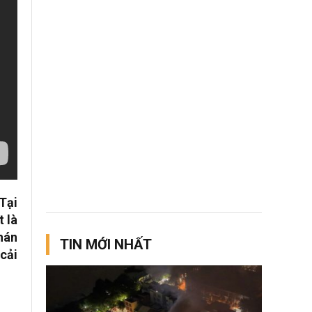
Tại
t là
hán
TIN MỚI NHẤT
cải