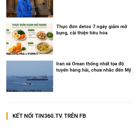
Thời sự
06/08/26, 14:28
Thực đơn detox 7 ngày giảm mỡ
bụng, cải thiện tiêu hóa
Nhịp sống 24h
06/08/26, 14:23
Iran và Oman thống nhất tọa độ
tuyến hàng hải, chưa nhắc đến Mỹ
Thời sự
06/08/26, 12:38
KẾT NỐI TIN360.TV TRÊN FB