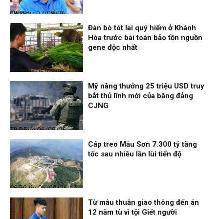
Thời sự
07/08/26, 08:38
Đàn bò tót lai quý hiếm ở Khánh
Hòa trước bài toán bảo tồn nguồn
gene độc nhất
Thời sự
06/08/26, 19:09
Mỹ nâng thưởng 25 triệu USD truy
bắt thủ lĩnh mới của băng đảng
CJNG
Thế giới
06/08/26, 19:05
Cáp treo Mẫu Sơn 7.300 tỷ tăng
tốc sau nhiều lần lùi tiến độ
Điểm tin
06/08/26, 16:23
Từ mâu thuẫn giao thông đến án
12 năm tù vì tội Giết người