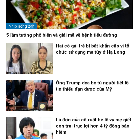
Nhịp sống 24h
5 lầm tưởng phổ biến và giải mã về bệnh tiểu đường
Hai cô gái trẻ bị bắt khẩn cấp vì tổ
chức sử dụng ma túy ở Hạ Long
Điểm tin
07/08/26, 10:40
Ông Trump dọa bỏ tù người tiết lộ
tin thiếu đạn dược của Mỹ
Thời sự
07/08/26, 10:27
Lá đơn của cô ruột hé lộ vụ mẹ giết
con trai trục lợi hơn 4 tỷ đồng bảo
hiểm