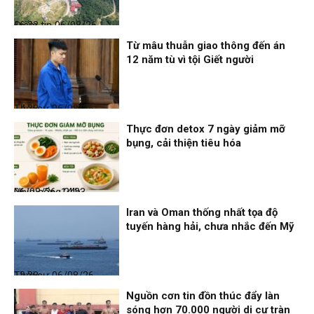
Điểm tin
06/08/26, 16:23
Từ mâu thuẫn giao thông đến án
12 năm tù vì tội Giết người
Thời sự
06/08/26, 14:28
Thực đơn detox 7 ngày giảm mỡ
bụng, cải thiện tiêu hóa
Nhịp sống 24h
06/08/26, 14:23
Iran và Oman thống nhất tọa độ
tuyến hàng hải, chưa nhắc đến Mỹ
Thời sự
06/08/26, 12:38
Nguồn cơn tin đồn thúc đẩy làn
sóng hơn 70.000 người di cư tràn