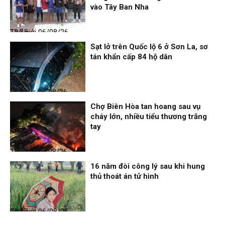
vào Tây Ban Nha
Thế giới
06/08/26, 12:35
Sạt lở trên Quốc lộ 6 ở Sơn La, sơ
tán khẩn cấp 84 hộ dân
Thời sự
06/08/26, 12:33
Chợ Biên Hòa tan hoang sau vụ
cháy lớn, nhiều tiểu thương trắng
tay
Thời sự
06/08/26, 12:30
16 năm đòi công lý sau khi hung
thủ thoát án tử hình
Thế giới
06/08/26, 08:27