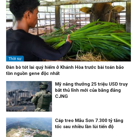
Thời sự
Đàn bò tót lai quý hiếm ở Khánh Hòa trước bài toán bảo
tồn nguồn gene độc nhất
Mỹ nâng thưởng 25 triệu USD truy
bắt thủ lĩnh mới của băng đảng
CJNG
Thế giới
06/08/26, 19:05
Cáp treo Mẫu Sơn 7.300 tỷ tăng
tốc sau nhiều lần lùi tiến độ