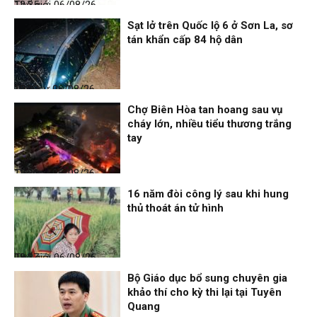
Thế giới
06/08/26, 12:35
Sạt lở trên Quốc lộ 6 ở Sơn La, sơ
tán khẩn cấp 84 hộ dân
Thời sự
06/08/26, 12:33
Chợ Biên Hòa tan hoang sau vụ
cháy lớn, nhiều tiểu thương trắng
tay
Thời sự
06/08/26, 12:30
16 năm đòi công lý sau khi hung
thủ thoát án tử hình
Thế giới
06/08/26, 08:27
Bộ Giáo dục bổ sung chuyên gia
khảo thí cho kỳ thi lại tại Tuyên
Quang