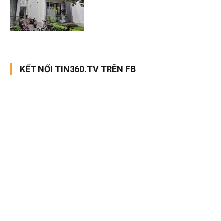
Thời sự
05/08/26, 12:06
KẾT NỐI TIN360.TV TRÊN FB