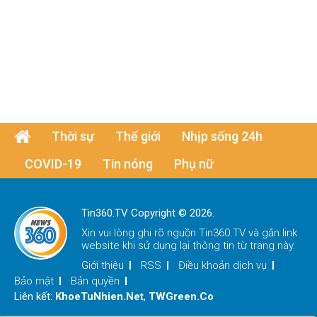
Thời sự
Thế giới
Nhịp sống 24h
COVID-19
Tin nóng
Phụ nữ
Tin360.TV Copyright © 2026.
Xin vui lòng ghi rõ nguồn
Tin360.TV
và gắn link
website khi sử dụng lại thông tin từ trang này.
Giới thiệu
RSS
Điều khoản dịch vụ
Bảo mật
Bản quyền
Liên kết:
KhoeTuNhien.Net
,
TWGreen.Co