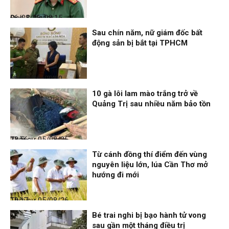
Đọc & Ngẫm
06/08/26, 08:15
Sau chín năm, nữ giám đốc bất
động sản bị bắt tại TPHCM
Nhịp sống 24h
06/08/26, 00:00
10 gà lôi lam mào trắng trở về
Quảng Trị sau nhiều năm bảo tồn
Thời sự
05/08/26, 23:56
Từ cánh đồng thí điểm đến vùng
nguyên liệu lớn, lúa Cần Thơ mở
hướng đi mới
Thời sự
05/08/26, 19:17
Bé trai nghi bị bạo hành tử vong
sau gần một tháng điều trị