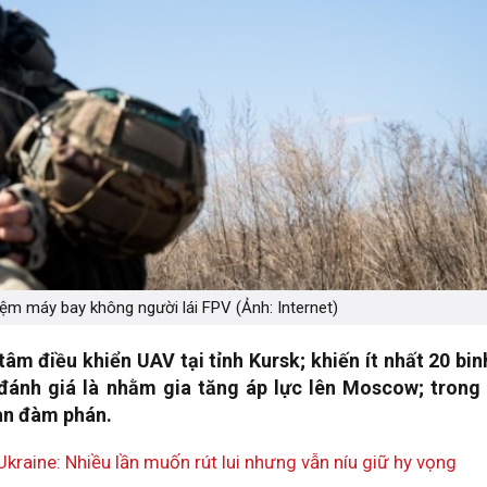
iệm máy bay không người lái FPV (Ảnh: Internet)
m điều khiển UAV tại tỉnh Kursk; khiến ít nhất 20 bin
đánh giá là nhằm gia tăng áp lực lên Moscow; trong 
bàn đàm phán.
raine: Nhiều lần muốn rút lui nhưng vẫn níu giữ hy vọng