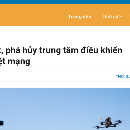
Trang chủ
Thời sự
, phá hủy trung tâm điều khiển
iệt mạng
THỜI S