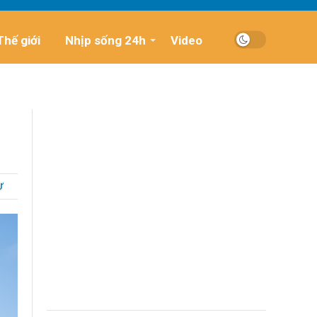
Thế giới
Nhịp sống 24h
Video
Ự