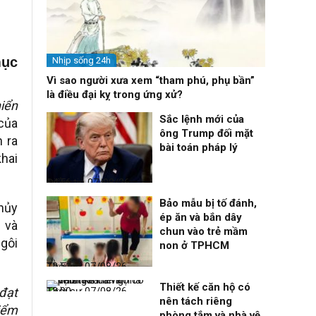
mục
Nhịp sống 24h
Vì sao người xưa xem “tham phú, phụ bần”
là điều đại kỵ trong ứng xử?
iển
Sắc lệnh mới của
 của
ông Trump đối mặt
n ra
bài toán pháp lý
khai
Điểm tin
07/08/26, 14:56
Bảo mẫu bị tố đánh,
hủy
ép ăn và bắn dây
 và
chun vào trẻ mầm
ngôi
non ở TPHCM
Thời sự
07/08/26, 12:51
Thiết kế căn hộ có
đạt
Thời sự
07/08/26, 12:00
nên tách riêng
iểm
phòng tắm và nhà vệ