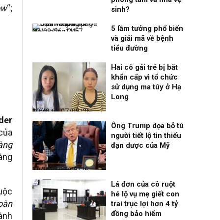
ow
“;
sinh?
5 lầm tưởng phổ biến
Nhịp sống 24h
07/08/26, 11:57
và giải mã về bệnh
tiểu đường
Hai cô gái trẻ bị bắt
khẩn cấp vì tổ chức
sử dụng ma túy ở Hạ
Long
Điểm tin
07/08/26, 10:40
der
Ông Trump dọa bỏ tù
 của
người tiết lộ tin thiếu
àng
đạn dược của Mỹ
àng
Thời sự
07/08/26, 10:27
Lá đơn của cô ruột
cuộc
hé lộ vụ mẹ giết con
hoàn
trai trục lợi hơn 4 tỷ
đồng bảo hiểm
ành