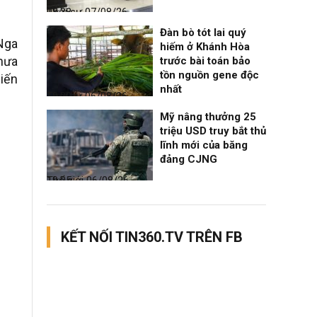
Thời sự
07/08/26, 08:38
Đàn bò tót lai quý
Nga
hiếm ở Khánh Hòa
chưa
trước bài toán bảo
tồn nguồn gene độc
hiến
nhất
Thời sự
06/08/26, 19:09
Mỹ nâng thưởng 25
triệu USD truy bắt thủ
lĩnh mới của băng
đảng CJNG
Thế giới
06/08/26, 19:05
KẾT NỐI TIN360.TV TRÊN FB