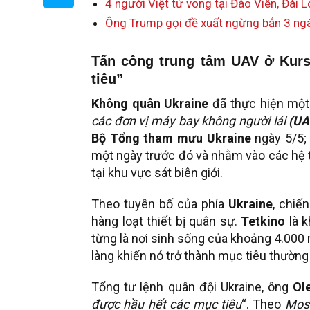
4 người Việt tử vong tại Đào Viên, Đài 
Ông Trump gọi đề xuất ngừng bắn 3 ngày
Tấn công trung tâm UAV ở Kurs
tiêu”
Không quân Ukraine
đã thực hiện một
các đơn vị máy bay không người lái
(UA
Bộ Tổng tham mưu Ukraine
ngày 5/5
một ngày trước đó và nhằm vào các hệ th
tại khu vực sát biên giới.
Theo tuyên bố của phía
Ukraine
, chiế
hàng loạt thiết bị quân sự.
Tetkino
là k
từng là nơi sinh sống của khoảng 4.000 n
làng khiến nó trở thành mục tiêu thường
Tổng tư lệnh quân đội Ukraine, ông
Ol
được hầu hết các mục tiêu
“. Theo
Mos