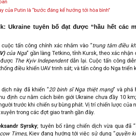
Loan
 của Putin là “bước đáng kể hướng tới hòa bình”
k: Ukraine tuyên bố đạt được “hầu hết các 
 cuộc tấn công chính xác nhắm vào “
trung tâm điều kh
V)
của Nga
” gần làng Tetkino, tỉnh Kursk, theo xác nhận
; được
The Kyiv Independent
dẫn lại. Cuộc tấn công diễ
ống điều khiển UAV trinh sát; và tấn công do Nga triển 
n dịch này đã khiến “
20 binh sĩ Nga thiệt mạng
” và phá 
hu định cư nằm cách biên giới Ukraine chưa đầy 10 km;
gười trước khi chiến sự bùng phát. Vị trí chiến lược của 
 xuyên trong các đợt giao tranh gần đây.
eksandr Syrsky
; tuyên bố rằng chiến dịch vừa qua đã “
cow Times
, Kiev đang hướng tới việc sử dụng “
quyền k