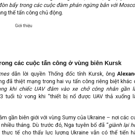
àm đòn bẩy trong các cuộc đàm phán ngừng bắn với Mosc
ang thế tấn công chủ động.
trong các cuộc tấn công ở vùng biên Kursk
mes
dẫn lời quyền Thống đốc tỉnh Kursk, ông
Alexan
ờng đã thiệt mạng trong hai vụ tấn công riêng biệt khác
ạng khi chiếc UAV đâm vào xe chở công nhân gần l
3 tuổi tử vong khi “thiết bị nổ được UAV thả xuống l
 nằm gần biên giới với vùng Sumy của Ukraine – nơi các 
t nhiều tháng. Dù trước đó, Nga tuyên bố đã “
giành lại 
; thực tế cho thấy lực lượng Ukraine vẫn có thể tiến h