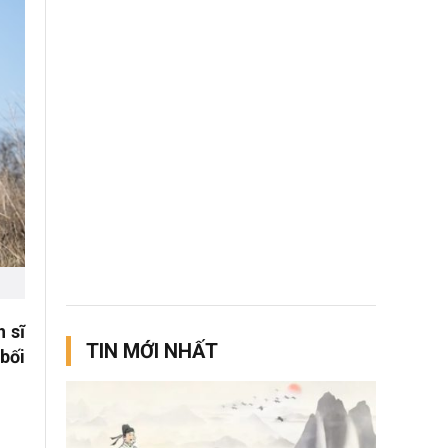
h sĩ
TIN MỚI NHẤT
bối