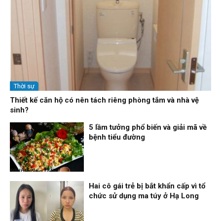
Thời sự
Thiết kế căn hộ có nên tách riêng phòng tắm và nhà vệ
sinh?
5 lầm tưởng phổ biến và giải mã về
bệnh tiểu đường
Nhịp sống 24h
07/08/26, 11:57
Hai cô gái trẻ bị bắt khẩn cấp vì tổ
chức sử dụng ma túy ở Hạ Long