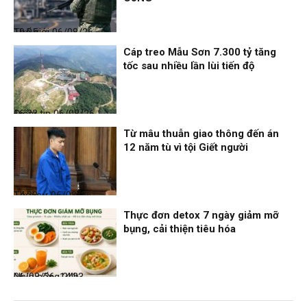
Thế giới
06/08/26, 19:05
Cáp treo Mẫu Sơn 7.300 tỷ tăng
tốc sau nhiều lần lùi tiến độ
Điểm tin
06/08/26, 16:23
Từ mâu thuẫn giao thông đến án
12 năm tù vì tội Giết người
Thời sự
06/08/26, 14:28
Thực đơn detox 7 ngày giảm mỡ
bụng, cải thiện tiêu hóa
Nhịp sống 24h
06/08/26, 14:23