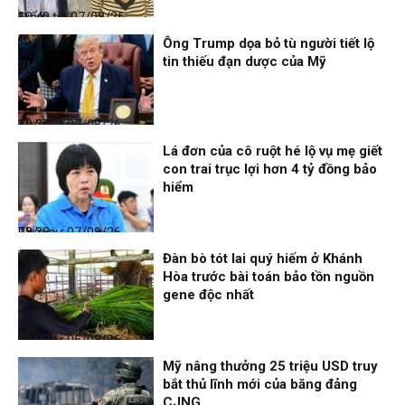
Điểm tin
07/08/26, 10:40
Ông Trump dọa bỏ tù người tiết lộ
tin thiếu đạn dược của Mỹ
Thời sự
07/08/26, 10:27
Lá đơn của cô ruột hé lộ vụ mẹ giết
con trai trục lợi hơn 4 tỷ đồng bảo
hiểm
Thời sự
07/08/26, 08:38
Đàn bò tót lai quý hiếm ở Khánh
Hòa trước bài toán bảo tồn nguồn
gene độc nhất
Thời sự
06/08/26, 19:09
Mỹ nâng thưởng 25 triệu USD truy
bắt thủ lĩnh mới của băng đảng
CJNG