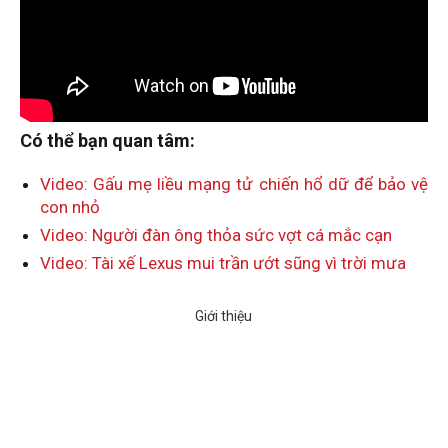
Có thể bạn quan tâm:
Video: Gấu mẹ liều mạng tử chiến hổ dữ để bảo vệ
con nhỏ
Video: Người đàn ông thỏa sức vợt cá mắc cạn
Video: Tài xế Lexus mui trần ướt sũng vì trời mưa