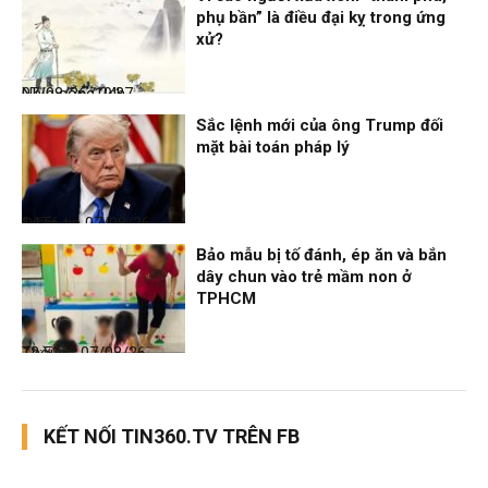
phụ bần” là điều đại kỵ trong ứng
xử?
Nhịp sống 24h
07/08/26, 19:37
Sắc lệnh mới của ông Trump đối
mặt bài toán pháp lý
Điểm tin
07/08/26, 14:56
Bảo mẫu bị tố đánh, ép ăn và bắn
dây chun vào trẻ mầm non ở
TPHCM
Thời sự
07/08/26, 12:51
KẾT NỐI TIN360.TV TRÊN FB