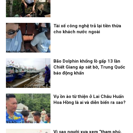
Thời sự
08/08/26, 13:10
Tài xế công nghệ trả lại tiền thừa
cho khách nước ngoài
Nhịp sống 24h
08/08/26, 09:06
Bão Dolphin khổng lồ gấp 13 lần
Chiết Giang áp sát bờ, Trung Quốc
báo động khẩn
Thời sự
07/08/26, 23:28
Vụ ồn ào từ thiện ở Lai Châu Huấn
Hoa Hồng là ai và diễn biến ra sao?
Thời sự
07/08/26, 22:13
Vì sao người xưa xem “tham phú,