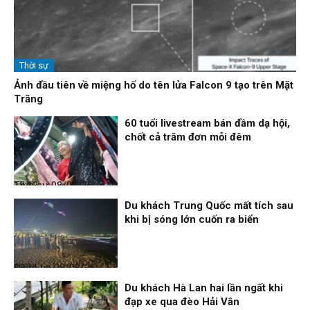
Thời sự
Ảnh đầu tiên về miệng hố do tên lửa Falcon 9 tạo trên Mặt
Trăng
60 tuổi livestream bán đầm dạ hội,
chốt cả trăm đơn mỗi đêm
Thời sự
08/08/26, 13:13
Du khách Trung Quốc mất tích sau
khi bị sóng lớn cuốn ra biển
Điểm tin
08/08/26, 13:11
Du khách Hà Lan hai lần ngất khi
đạp xe qua đèo Hải Vân