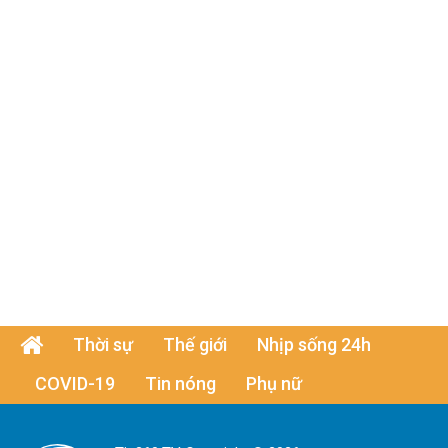
Thời sự
Thế giới
Nhịp sống 24h
COVID-19
Tin nóng
Phụ nữ