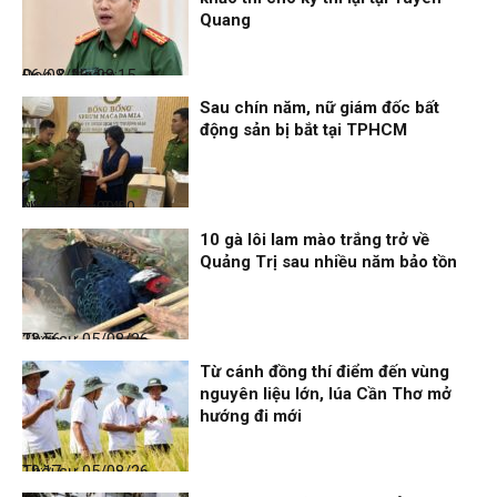
Quang
Đọc & Ngẫm
06/08/26, 08:15
Sau chín năm, nữ giám đốc bất
động sản bị bắt tại TPHCM
Nhịp sống 24h
06/08/26, 00:00
10 gà lôi lam mào trắng trở về
Quảng Trị sau nhiều năm bảo tồn
Thời sự
05/08/26, 23:56
Từ cánh đồng thí điểm đến vùng
nguyên liệu lớn, lúa Cần Thơ mở
hướng đi mới
Thời sự
05/08/26, 19:17