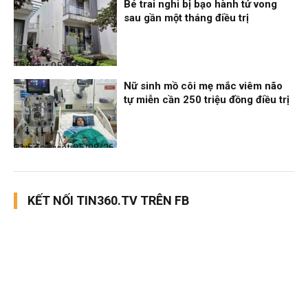
Bé trai nghi bị bạo hành tử vong
sau gần một tháng điều trị
Thời sự
05/08/26, 12:06
Nữ sinh mồ côi mẹ mắc viêm não
tự miễn cần 250 triệu đồng điều trị
Bạn đọc viết
05/08/26, 11:57
KẾT NỐI TIN360.TV TRÊN FB