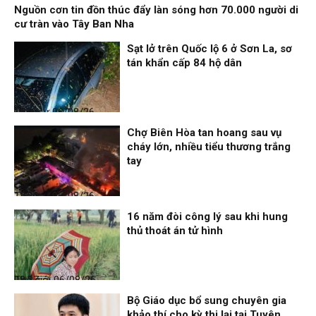
Nguồn cơn tin đồn thúc đẩy làn sóng hơn 70.000 người di
cư tràn vào Tây Ban Nha
Sạt lở trên Quốc lộ 6 ở Sơn La, sơ
tán khẩn cấp 84 hộ dân
Thời sự
06/08/26, 12:33
Chợ Biên Hòa tan hoang sau vụ
cháy lớn, nhiều tiểu thương trắng
tay
Thời sự
06/08/26, 12:30
16 năm đòi công lý sau khi hung
thủ thoát án tử hình
Thế giới
06/08/26, 08:27
Bộ Giáo dục bổ sung chuyên gia
khảo thí cho kỳ thi lại tại Tuyên