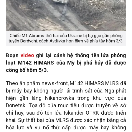
Chiếc M1 Abrams thứ hai của Ukraine bị hạ gục gần phòng
tuyến Berdychi, cách Avdiivka hơn 8km về phía tây hôm 3/3.
Đoạn
video
ghi lại cảnh hệ thống tên lửa phóng
loạt M142 HIMARS của Mỹ bị phá hủy đã được
công bố hôm 5/3.
Theo ấn phẩm news-front, M142 HIMARS MLRS đã
bị máy bay không người lái trinh sát của Nga phát
hiện gần làng Nikanorovka trong khu vực của
Donetsk. Tọa độ của mục tiêu được truyền về sở
chỉ huy, sau đó tên lửa Iskander OTRK được triển
khai. Sự thất bại của MLRS được xác nhận bằng cả
hỏa lực và vụ nổ thứ cấp được máy bay không