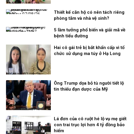
Thời sự
07/08/26, 12:51
Thiết kế căn hộ có nên tách riêng
Thời sự
07/08/26, 12:00
phòng tắm và nhà vệ sinh?
5 lầm tưởng phổ biến và giải mã về
Nhịp sống 24h
07/08/26, 11:57
bệnh tiểu đường
Hai cô gái trẻ bị bắt khẩn cấp vì tổ
chức sử dụng ma túy ở Hạ Long
Điểm tin
07/08/26, 10:40
Ông Trump dọa bỏ tù người tiết lộ
tin thiếu đạn dược của Mỹ
Thời sự
07/08/26, 10:27
Lá đơn của cô ruột hé lộ vụ mẹ giết
con trai trục lợi hơn 4 tỷ đồng bảo
hiểm