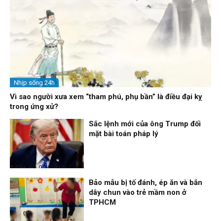
Nhịp sống 24h
Vì sao người xưa xem “tham phú, phụ bần” là điều đại kỵ
trong ứng xử?
Sắc lệnh mới của ông Trump đối
mặt bài toán pháp lý
Điểm tin
07/08/26, 14:56
Bảo mẫu bị tố đánh, ép ăn và bắn
dây chun vào trẻ mầm non ở
TPHCM