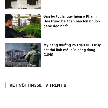
Thời sự
07/08/26, 08:38
Đàn bò tót lai quý hiếm ở Khánh
Hòa trước bài toán bảo tồn nguồn
gene độc nhất
Thời sự
06/08/26, 19:09
Mỹ nâng thưởng 25 triệu USD truy
bắt thủ lĩnh mới của băng đảng
CJNG
Thế giới
06/08/26, 19:05
KẾT NỐI TIN360.TV TRÊN FB