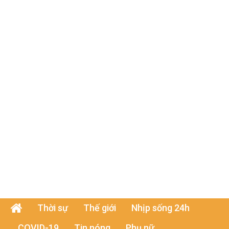
Thời sự
Thế giới
Nhịp sống 24h
COVID-19
Tin nóng
Phụ nữ