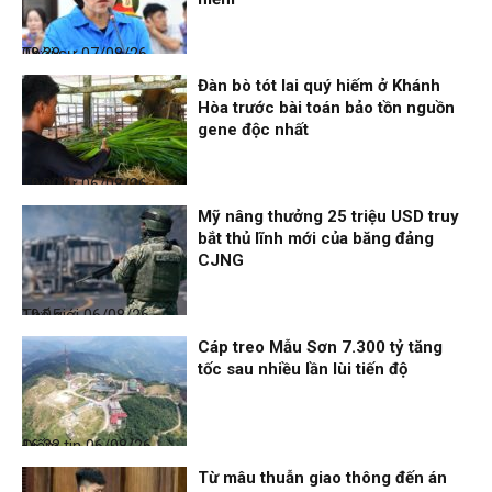
Thời sự
07/08/26, 08:38
Đàn bò tót lai quý hiếm ở Khánh
Hòa trước bài toán bảo tồn nguồn
gene độc nhất
Thời sự
06/08/26, 19:09
Mỹ nâng thưởng 25 triệu USD truy
bắt thủ lĩnh mới của băng đảng
CJNG
Thế giới
06/08/26, 19:05
Cáp treo Mẫu Sơn 7.300 tỷ tăng
tốc sau nhiều lần lùi tiến độ
Điểm tin
06/08/26, 16:23
Từ mâu thuẫn giao thông đến án