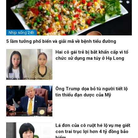
Nhịp sống 24h
5 lầm tưởng phổ biến và giải mã về bệnh tiểu đường
Hai cô gái trẻ bị bắt khẩn cấp vì tổ
chức sử dụng ma túy ở Hạ Long
Điểm tin
07/08/26, 10:40
Ông Trump dọa bỏ tù người tiết lộ
tin thiếu đạn dược của Mỹ
Thời sự
07/08/26, 10:27
Lá đơn của cô ruột hé lộ vụ mẹ giết
con trai trục lợi hơn 4 tỷ đồng bảo
hiểm