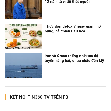
12 năm tù vì tội Giết người
Thời sự
06/08/26, 14:28
Thực đơn detox 7 ngày giảm mỡ
bụng, cải thiện tiêu hóa
Nhịp sống 24h
06/08/26, 14:23
Iran và Oman thống nhất tọa độ
tuyến hàng hải, chưa nhắc đến Mỹ
Thời sự
06/08/26, 12:38
KẾT NỐI TIN360.TV TRÊN FB