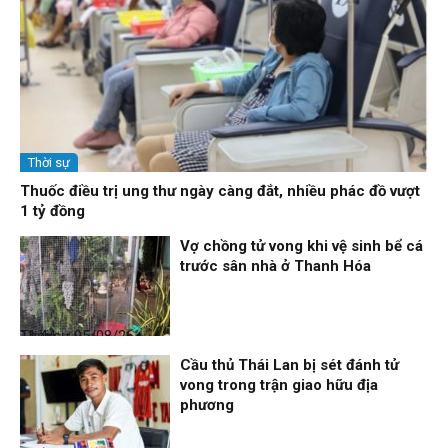
Thời sự
Thuốc điều trị ung thư ngày càng đắt, nhiều phác đồ vượt
1 tỷ đồng
Vợ chồng tử vong khi vệ sinh bể cá
trước sân nhà ở Thanh Hóa
Thời sự
05/08/26, 11:44
Cầu thủ Thái Lan bị sét đánh tử
vong trong trận giao hữu địa
phương