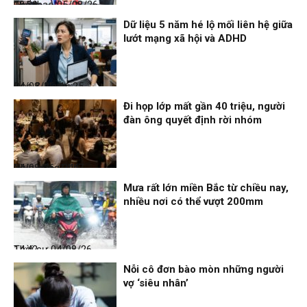
Thể thao
05/08/26, 08:39
Dữ liệu 5 năm hé lộ mối liên hệ giữa
lướt mạng xã hội và ADHD
Đọc & Ngẫm
04/08/26, 16:25
Đi họp lớp mất gần 40 triệu, người
đàn ông quyết định rời nhóm
Nhịp sống 24h
04/08/26, 14:47
Mưa rất lớn miền Bắc từ chiều nay,
nhiều nơi có thể vượt 200mm
Thời sự
04/08/26, 14:42
Nỗi cô đơn bào mòn những người
vợ ‘siêu nhân’