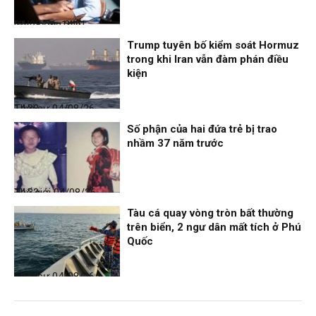
Nhịp sống 24h
04/08/26, 14:41
Trump tuyên bố kiểm soát Hormuz
trong khi Iran vẫn đàm phán điều
kiện
Thời sự
04/08/26, 14:38
Số phận của hai đứa trẻ bị trao
nhầm 37 năm trước
Thế giới
04/08/26, 14:32
Tàu cá quay vòng tròn bất thường
trên biển, 2 ngư dân mất tích ở Phú
Quốc
Thời sự
04/08/26, 14:28