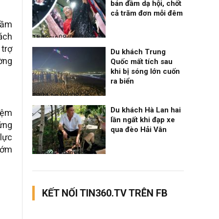
bán đầm dạ hội, chốt
cả trăm đơn mỗi đêm
 mầm
sách
Thời sự
08/08/26, 13:13
 trợ
Du khách Trung
ờng
Quốc mất tích sau
khi bị sóng lớn cuốn
ra biển
Điểm tin
08/08/26, 13:11
Du khách Hà Lan hai
iệm
lần ngất khi đạp xe
 ứng
qua đèo Hải Vân
 lực
 sớm
Thời sự
08/08/26, 13:10
KẾT NỐI TIN360.TV TRÊN FB