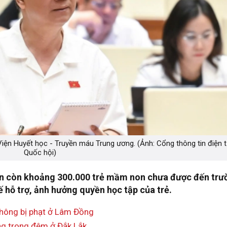
Viện Huyết học - Truyền máu Trung ương. (Ảnh: Cổng thông tin điện 
Quốc hội)
hiện còn khoảng 300.000 trẻ mầm non chưa được đến trư
ế hỗ trợ, ảnh hưởng quyền học tập của trẻ.
không bị phạt ở Lâm Đồng
ong trong đêm ở Đắk Lắk