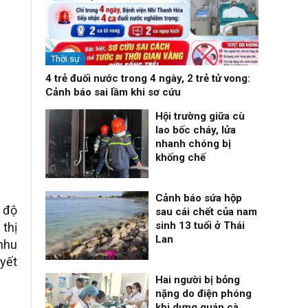
Thời sự
4 trẻ đuối nước trong 4 ngày, 2 trẻ tử vong:
Cảnh báo sai lầm khi sơ cứu
Hội trường giữa cù
lao bốc cháy, lửa
nhanh chóng bị
khống chế
Nhịp sống 24h
09/08/26, 08:16
Cảnh báo sứa hộp
 độ
sau cái chết của nam
sinh 13 tuổi ở Thái
thị
Lan
 nhu
Thời sự
08/08/26, 21:46
uyết
Hai người bị bỏng
nặng do điện phóng
khi dựng quán cà