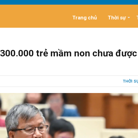
Trang chủ
Thời sự
òn 300.000 trẻ mầm non chưa được
THỜI S