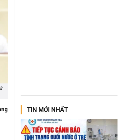
tử
ờng
TIN MỚI NHẤT