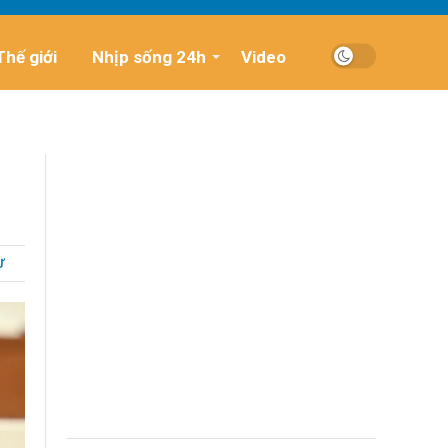
Thế giới
Nhịp sống 24h
Video
Ự