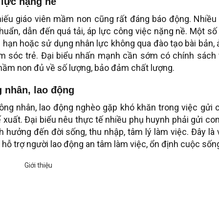
 lực nặng nề
thiếu giáo viên mầm non cũng rất đáng báo động. Nhiều
chuẩn, dẫn đến quá tải, áp lực công việc nặng nề. Một số
hạn hoặc sử dụng nhân lực không qua đào tạo bài bản, 
m sóc trẻ. Đại biểu nhấn mạnh cần sớm có chính sách 
n mầm non đủ về số lượng, bảo đảm chất lượng.
 nhân, lao động
công nhân, lao động nghèo gặp khó khăn trong việc gửi 
ế xuất. Đại biểu nêu thực tế nhiều phụ huynh phải gửi co
h hưởng đến đời sống, thu nhập, tâm lý làm việc. Đây là
 hỗ trợ người lao động an tâm làm việc, ổn định cuộc sốn