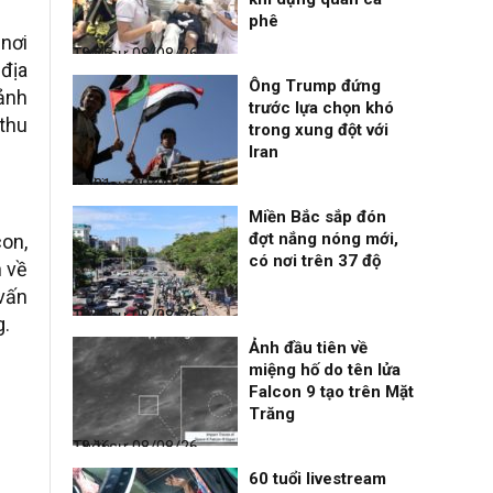
phê
 nơi
Thời sự
08/08/26, 18:25
 địa
Ông Trump đứng
ảnh
trước lựa chọn khó
thu
trong xung đột với
Iran
Thời sự
08/08/26, 18:21
Miền Bắc sắp đón
đợt nắng nóng mới,
con,
có nơi trên 37 độ
n về
 vấn
Thời sự
08/08/26, 18:19
g.
Ảnh đầu tiên về
miệng hố do tên lửa
Falcon 9 tạo trên Mặt
Trăng
Thời sự
08/08/26, 18:16
60 tuổi livestream