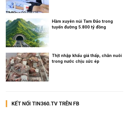
Thời sự
09/08/26, 12:03
Hầm xuyên núi Tam Đảo trong
tuyến đường 5.800 tỷ đồng
Điểm tin
09/08/26, 12:02
Thịt nhập khẩu giá thấp, chăn nuôi
trong nước chịu sức ép
Điểm tin
09/08/26, 11:55
KẾT NỐI TIN360.TV TRÊN FB