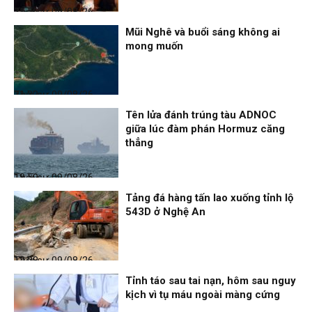
Thời sự
09/08/26, 21:56
Mũi Nghê và buổi sáng không ai
mong muốn
Thời sự
09/08/26, 21:32
Tên lửa đánh trúng tàu ADNOC
giữa lúc đàm phán Hormuz căng
thẳng
Thời sự
09/08/26, 18:59
Tảng đá hàng tấn lao xuống tỉnh lộ
543D ở Nghệ An
Thời sự
09/08/26, 12:08
Tỉnh táo sau tai nạn, hôm sau nguy
kịch vì tụ máu ngoài màng cứng