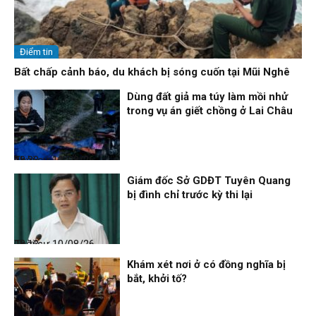
Điểm tin
Bất chấp cảnh báo, du khách bị sóng cuốn tại Mũi Nghê
Dùng đất giả ma túy làm mồi nhử
trong vụ án giết chồng ở Lai Châu
Thời sự
10/08/26, 08:38
Giám đốc Sở GDĐT Tuyên Quang
bị đình chỉ trước kỳ thi lại
Thời sự
10/08/26, 08:13
Khám xét nơi ở có đồng nghĩa bị
bắt, khởi tố?