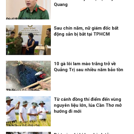
Quang
Đọc & Ngẫm
06/08/26, 08:15
Sau chín năm, nữ giám đốc bất
động sản bị bắt tại TPHCM
Nhịp sống 24h
06/08/26, 00:00
10 gà lôi lam mào trắng trở về
Quảng Trị sau nhiều năm bảo tồn
Thời sự
05/08/26, 23:56
Từ cánh đồng thí điểm đến vùng
nguyên liệu lớn, lúa Cần Thơ mở
hướng đi mới
Thời sự
05/08/26, 19:17