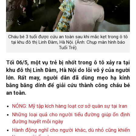
Cháu bé 3 tuổi được cứu an toàn sau khi mắc kẹt trong ô tô
tại khu đô thị Linh Đàm, Hà Nội. (Ảnh: Chụp màn hình báo
Tuổi Trẻ).
Tối 06/5, một vụ trẻ bị nhốt trong ô tô xảy ra tại
khu đô thị Linh Đàm, Hà Nội do lỗi vô ý của người
lớn. Rất may, người dân đã dùng mẹo hạ kính
bằng băng dính để giải cứu thành công cháu bé
an toàn.
NÓNG: Mỹ tập kích hàng loạt cơ sở quân sự tại Iran
Những loại quả cho người tiểu đường giúp ổn định
đường huyết mỗi ngày
Hành động nghĩ cho người khác, dù nhỏ cũng khiến