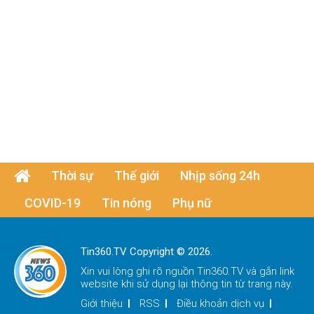
Thời sự
Thế giới
Nhịp sống 24h
COVID-19
Tin nóng
Phụ nữ
Tin360.TV Copyright © 2026.
Xin vui lòng ghi rõ nguồn
Tin360.TV
và gắn link
website khi sử dụng lại thông tin từ trang này.
Giới thiệu
RSS
Điều khoản dịch vụ