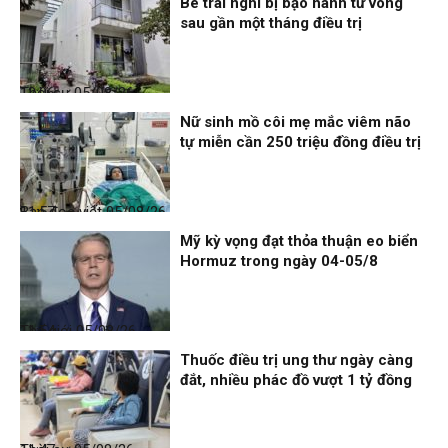
Bé trai nghi bị bạo hành tử vong
sau gần một tháng điều trị
Thời sự
05/08/26, 12:06
Nữ sinh mồ côi mẹ mắc viêm não
tự miễn cần 250 triệu đồng điều trị
Bạn đọc viết
05/08/26, 11:57
Mỹ kỳ vọng đạt thỏa thuận eo biển
Hormuz trong ngày 04-05/8
Thế giới
05/08/26, 11:54
Thuốc điều trị ung thư ngày càng
đắt, nhiều phác đồ vượt 1 tỷ đồng