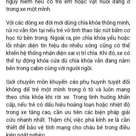
nguy hiểm nếu có trẻ em hoặc vật nuôi đang ở
trong xe một mình.
Với các dòng xe đời mới dùng chìa khóa thông minh,
rủi ro vẫn tồn tại nếu trẻ vô tình thao tác nút bấm cơ
học từ bên trong. Ngoài ra, pin chìa khóa yếu hoặc
lỗi nhận diện tín hiệu do nhiễu sóng cũng có thể
khiến hệ thống nhận diện sai vị trí chìa. Khi đó, xe có
thể tự động khóa cửa dù chìa khóa vẫn đang nằm
bên trong cabin cùng với người ngồi.
Giới chuyên môn khuyến cáo phụ huynh tuyệt đối
không để trẻ một mình trong ô tô và luôn mang
theo chìa khóa khi rời xe. Trong tình huống khẩn
cấp, nếu trẻ có dấu hiệu hoảng loạn hoặc nhiệt độ
trong xe tăng cao, cần ưu tiên các biện pháp giải
cứu nhanh nhất. Thậm chí, việc phá kính xe là cần
thiết để bảo vệ tính mạng cho cháu bé trong điều
kiện ngặt nghèo.