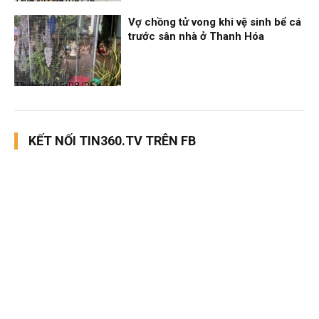
Thời sự
05/08/26, 11:47
Vợ chồng tử vong khi vệ sinh bể cá
trước sân nhà ở Thanh Hóa
Thời sự
05/08/26, 11:44
KẾT NỐI TIN360.TV TRÊN FB