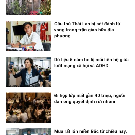
Thời sự
05/08/26, 11:44
Cầu thủ Thái Lan bị sét đánh tử
vong trong trận giao hữu địa
phương
Thể thao
05/08/26, 08:39
Dữ liệu 5 năm hé lộ mối liên hệ giữa
lướt mạng xã hội và ADHD
Đọc & Ngẫm
04/08/26, 16:25
Đi họp lớp mất gần 40 triệu, người
đàn ông quyết định rời nhóm
Nhịp sống 24h
04/08/26, 14:47
Mưa rất lớn miền Bắc từ chiều nay,