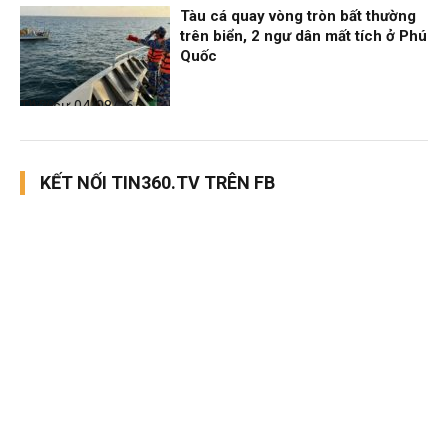
Tàu cá quay vòng tròn bất thường
trên biển, 2 ngư dân mất tích ở Phú
Quốc
Thời sự
04/08/26, 14:28
KẾT NỐI TIN360.TV TRÊN FB