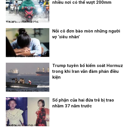
nhiều nơi có thể vượt 200mm
Thời sự
04/08/26, 14:42
Nỗi cô đơn bào mòn những người
vợ ‘siêu nhân’
Nhịp sống 24h
04/08/26, 14:41
Trump tuyên bố kiểm soát Hormuz
trong khi Iran vẫn đàm phán điều
kiện
Thời sự
04/08/26, 14:38
Số phận của hai đứa trẻ bị trao
nhầm 37 năm trước
Thế giới
04/08/26, 14:32