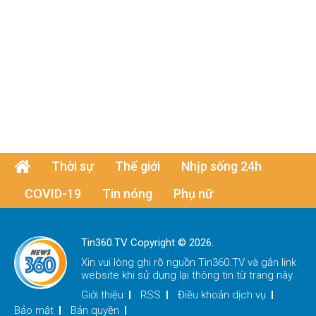
Thời sự
Thế giới
Nhịp sống 24h
COVID-19
Tin nóng
Phụ nữ
Tin360.TV Copyright © 2026.
Xin vui lòng ghi rõ nguồn
Tin360.TV
và gắn link
website khi sử dụng lại thông tin từ trang này.
Giới thiệu
RSS
Điều khoản dịch vụ
Bảo mật
Bản quyền