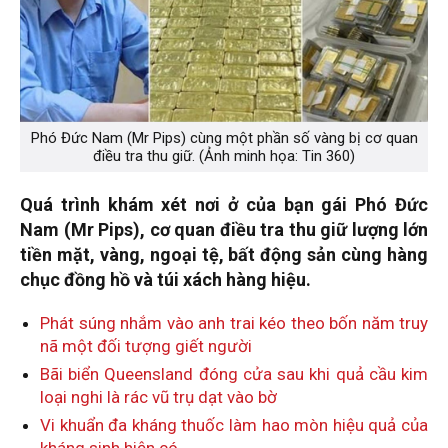
Phó Đức Nam (Mr Pips) cùng một phần số vàng bị cơ quan
điều tra thu giữ. (Ảnh minh họa: Tin 360)
Quá trình khám xét nơi ở của bạn gái Phó Đức
Nam (Mr Pips), cơ quan điều tra thu giữ lượng lớn
tiền mặt, vàng, ngoại tệ, bất động sản cùng hàng
chục đồng hồ và túi xách hàng hiệu.
Phát súng nhắm vào anh trai kéo theo bốn năm truy
nã một đối tượng giết người
Bãi biển Queensland đóng cửa sau khi quả cầu kim
loại nghi là rác vũ trụ dạt vào bờ
Vi khuẩn đa kháng thuốc làm hao mòn hiệu quả của
kháng sinh hiện có