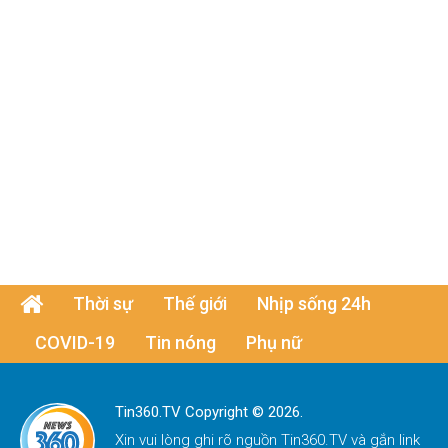
Thời sự
Thế giới
Nhịp sống 24h
COVID-19
Tin nóng
Phụ nữ
Tin360.TV Copyright © 2026.
Xin vui lòng ghi rõ nguồn
Tin360.TV
và gắn link