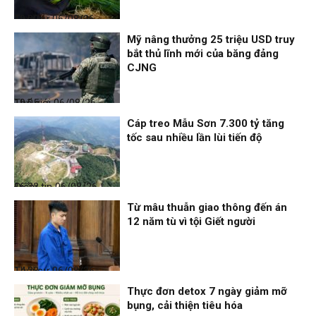
Thời sự
06/08/26, 19:09
Mỹ nâng thưởng 25 triệu USD truy
bắt thủ lĩnh mới của băng đảng
CJNG
Thế giới
06/08/26, 19:05
Cáp treo Mẫu Sơn 7.300 tỷ tăng
tốc sau nhiều lần lùi tiến độ
Điểm tin
06/08/26, 16:23
Từ mâu thuẫn giao thông đến án
12 năm tù vì tội Giết người
Thời sự
06/08/26, 14:28
Thực đơn detox 7 ngày giảm mỡ
bụng, cải thiện tiêu hóa