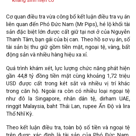
Cơ quan điều tra vừa công bố kết luận điều tra vụ án
liên quan đến Phó Đức Nam (Mr Pips), hé lộ khối tài
sản đặc biệt lớn được cất giữ tại nơi ở của Nguyễn
Thanh Tâm, bạn gái của bị can. Theo hồ sơ vụ án, số
tài sản bị thu giữ gồm tiền mặt, ngoại tệ, vàng, bất
động sản và nhiều hàng hiệu xa xỉ.
Quá trình khám xét, lực lượng chức năng phát hiện
gần 44,8 tỷ đồng tiền mặt cùng khoảng 1,72 triệu
USD được cất trong két sắt và nhiều vị trí khác
trong căn hộ. Ngoài ra còn có nhiều loại ngoại tệ
như đô la Singapore, nhân dân tệ, dirham UAE,
ringgit Malaysia, baht Thái Lan, rupee Ấn Độ và lira
Thổ Nhĩ Kỳ.
Theo kết luận điều tra, toàn bộ số tiền và ngoại tệ
trên được xác định là tài sản của Phó Đức Nam.