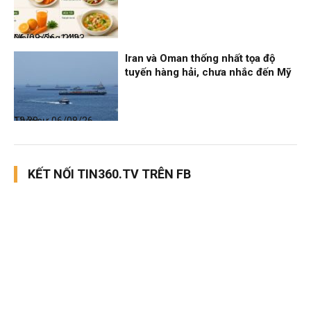
Nhịp sống 24h
06/08/26, 14:23
Iran và Oman thống nhất tọa độ
tuyến hàng hải, chưa nhắc đến Mỹ
Thời sự
06/08/26, 12:38
KẾT NỐI TIN360.TV TRÊN FB