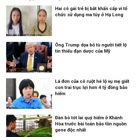
Hai cô gái trẻ bị bắt khẩn cấp vì tổ
chức sử dụng ma túy ở Hạ Long
Điểm tin
07/08/26, 10:40
Ông Trump dọa bỏ tù người tiết lộ
tin thiếu đạn dược của Mỹ
Thời sự
07/08/26, 10:27
Lá đơn của cô ruột hé lộ vụ mẹ giết
con trai trục lợi hơn 4 tỷ đồng bảo
hiểm
Thời sự
07/08/26, 08:38
Đàn bò tót lai quý hiếm ở Khánh
Hòa trước bài toán bảo tồn nguồn
gene độc nhất