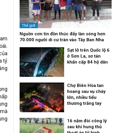
Thế giới
Nguồn cơn tin đồn thúc đẩy làn sóng hơn
Nam
70.000 người di cư tràn vào Tây Ban Nha
ái.
Sạt lở trên Quốc lộ 6
của
ở Sơn La, sơ tán
a tỷ
khẩn cấp 84 hộ dân
tăng
Thời sự
06/08/26, 12:33
Chợ Biên Hòa tan
rọng
hoang sau vụ cháy
thấp
lớn, nhiều tiểu
thương trắng tay
cùng
 mà
Thời sự
06/08/26, 12:30
dùng
16 năm đòi công lý
sau khi hung thủ
thoát án tử hình