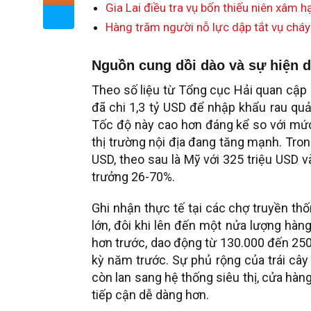
Gia Lai điều tra vụ bốn thiếu niên xâm h
Hàng trăm người nỗ lực dập tắt vụ cháy
Nguồn cung dồi dào và sự hiện di
Theo số liệu từ Tổng cục Hải quan cập
đã chi 1,3 tỷ USD để nhập khẩu rau qu
Tốc độ này cao hơn đáng kể so với mứ
thị trường nội địa đang tăng mạnh. Tro
USD, theo sau là Mỹ với 325 triệu USD 
trưởng 26-70%.
Ghi nhận thực tế tại các chợ truyền th
lớn, đôi khi lên đến một nửa lượng hàng
hơn trước, dao động từ 130.000 đến 250
kỳ năm trước. Sự phủ rộng của trái câ
còn lan sang hệ thống siêu thị, cửa hàng
tiếp cận dễ dàng hơn.