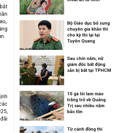
bắt
phần
Thế giới
06/08/26, 08:27
ao,.
Bộ Giáo dục bổ sung
hàng
chuyên gia khảo thí
cho kỳ thi lại tại
ân.
Tuyên Quang
Đọc & Ngẫm
06/08/26, 08:15
Sau chín năm, nữ
giám đốc bất động
sản bị bắt tại TPHCM
Nhịp sống 24h
06/08/26, 00:00
10 gà lôi lam mào
định
trắng trở về Quảng
 các
Trị sau nhiều năm
25,
bảo tồn
đãi
Thời sự
05/08/26, 23:56
Từ cánh đồng thí