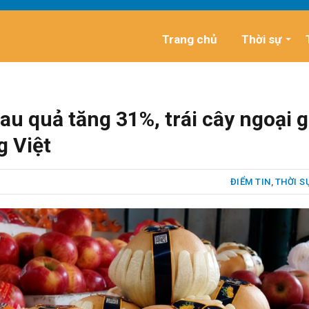
Trang chủ
Thời sự
u quả tăng 31%, trái cây ngoại g
g Việt
ĐIỂM TIN
,
THỜI S