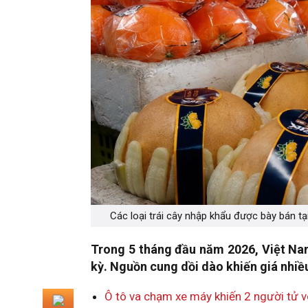
Các loại trái cây nhập khẩu được bày bán tạ
Trong 5 tháng đầu năm 2026, Việt Nam
kỳ. Nguồn cung dồi dào khiến giá nhiề
Ô tô va chạm xe máy khiến 2 người tử v