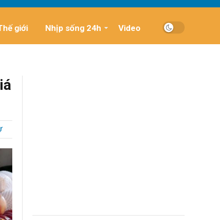
Thế giới
Nhịp sống 24h
Video
iá
Ự