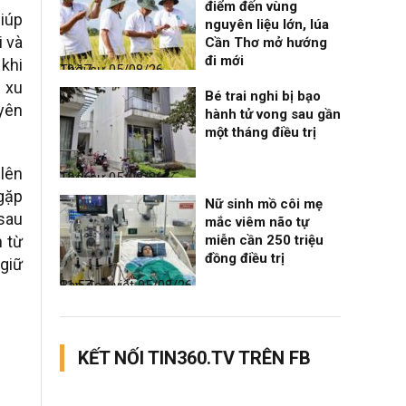
điểm đến vùng
giúp
nguyên liệu lớn, lúa
i và
Cần Thơ mở hướng
đi mới
khi
Thời sự
05/08/26, 19:17
 xu
Bé trai nghi bị bạo
yên
hành tử vong sau gần
một tháng điều trị
 lên
Thời sự
05/08/26, 12:06
 gặp
Nữ sinh mồ côi mẹ
sau
mắc viêm não tự
miễn cần 250 triệu
h từ
đồng điều trị
giữ
Bạn đọc viết
05/08/26, 11:57
KẾT NỐI TIN360.TV TRÊN FB