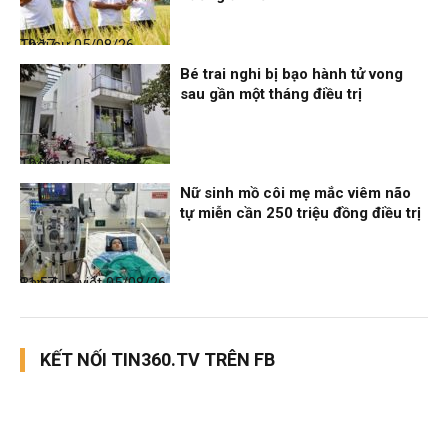
Thời sự
05/08/26, 19:17
Bé trai nghi bị bạo hành tử vong
sau gần một tháng điều trị
Thời sự
05/08/26, 12:06
Nữ sinh mồ côi mẹ mắc viêm não
tự miễn cần 250 triệu đồng điều trị
Bạn đọc viết
05/08/26, 11:57
KẾT NỐI TIN360.TV TRÊN FB