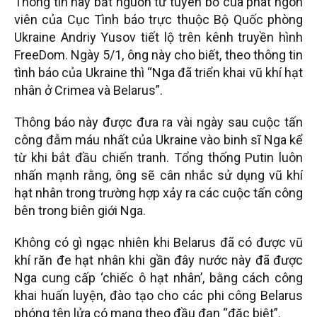
Thông tin này bắt nguồn từ tuyên bố của phát ngôn
viên của Cục Tình báo trực thuộc Bộ Quốc phòng
Ukraine Andriy Yusov tiết lộ trên kênh truyền hình
FreeDom. Ngày 5/1, ông này cho biết, theo thông tin
tình báo của Ukraine thì “Nga đã triển khai vũ khí hạt
nhân ở Crimea và Belarus”.
Thông báo này được đưa ra vài ngày sau cuộc tấn
công đẫm máu nhất của Ukraine vào binh sĩ Nga kể
từ khi bắt đầu chiến tranh. Tổng thống Putin luôn
nhấn mạnh rằng, ông sẽ cân nhắc sử dụng vũ khí
hạt nhân trong trường hợp xảy ra các cuộc tấn công
bên trong biên giới Nga.
Không có gì ngạc nhiên khi Belarus đã có được vũ
khí răn đe hạt nhân khi gần đây nước này đã được
Nga cung cấp ‘chiếc ô hạt nhân’, bằng cách công
khai huấn luyện, đào tạo cho các phi công Belarus
phóng tên lửa có mang theo đầu đạn “đặc biệt”.