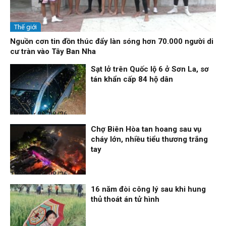
Thế giới
Nguồn cơn tin đồn thúc đẩy làn sóng hơn 70.000 người di
cư tràn vào Tây Ban Nha
Sạt lở trên Quốc lộ 6 ở Sơn La, sơ
tán khẩn cấp 84 hộ dân
Thời sự
06/08/26, 12:33
Chợ Biên Hòa tan hoang sau vụ
cháy lớn, nhiều tiểu thương trắng
tay
Thời sự
06/08/26, 12:30
16 năm đòi công lý sau khi hung
thủ thoát án tử hình