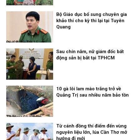
Thế giới
06/08/26, 08:27
Bộ Giáo dục bổ sung chuyên gia
khảo thí cho kỳ thi lại tại Tuyên
Quang
Đọc & Ngẫm
06/08/26, 08:15
Sau chín năm, nữ giám đốc bất
động sản bị bắt tại TPHCM
Nhịp sống 24h
06/08/26, 00:00
10 gà lôi lam mào trắng trở về
Quảng Trị sau nhiều năm bảo tồn
Thời sự
05/08/26, 23:56
Từ cánh đồng thí điểm đến vùng
nguyên liệu lớn, lúa Cần Thơ mở
hướng đi mới