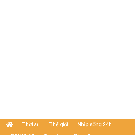
Thời sự
Thế giới
Nhịp sống 24h