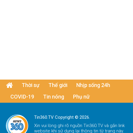
Thời sự
Thế giới
Nhịp sống 24h
COVID-19
Tin nóng
Phụ nữ
Tin360.TV Copyright © 2026.
Xin vui lòng ghi rõ nguồn
Tin360.TV
và gắn link
website khi sử dụng lại thông tin từ trang này.