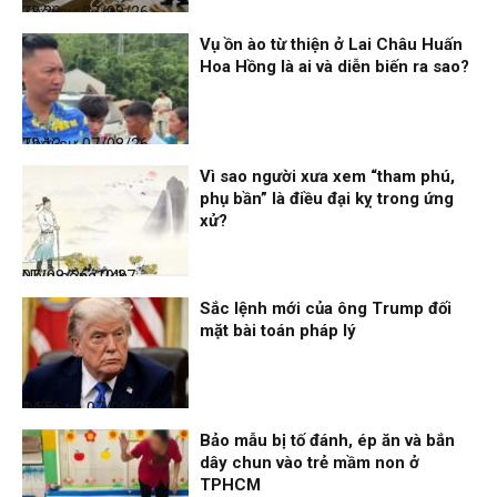
Thời sự
07/08/26, 23:28
Vụ ồn ào từ thiện ở Lai Châu Huấn
Hoa Hồng là ai và diễn biến ra sao?
Thời sự
07/08/26, 22:13
Vì sao người xưa xem “tham phú,
phụ bần” là điều đại kỵ trong ứng
xử?
Nhịp sống 24h
07/08/26, 19:37
Sắc lệnh mới của ông Trump đối
mặt bài toán pháp lý
Điểm tin
07/08/26, 14:56
Bảo mẫu bị tố đánh, ép ăn và bắn
dây chun vào trẻ mầm non ở
TPHCM