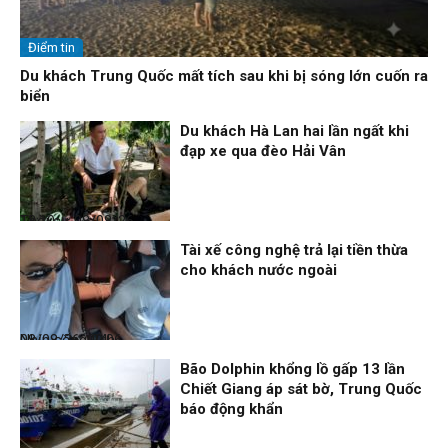
Điểm tin
Du khách Trung Quốc mất tích sau khi bị sóng lớn cuốn ra
biển
Du khách Hà Lan hai lần ngất khi
đạp xe qua đèo Hải Vân
Thời sự
08/08/26, 13:10
Tài xế công nghệ trả lại tiền thừa
cho khách nước ngoài
Nhịp sống 24h
08/08/26, 09:06
Bão Dolphin khổng lồ gấp 13 lần
Chiết Giang áp sát bờ, Trung Quốc
báo động khẩn