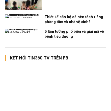
Thời sự
07/08/26, 12:51
Thiết kế căn hộ có nên tách riêng
Thời sự
07/08/26, 12:00
phòng tắm và nhà vệ sinh?
5 lầm tưởng phổ biến và giải mã về
Nhịp sống 24h
07/08/26, 11:57
bệnh tiểu đường
KẾT NỐI TIN360.TV TRÊN FB