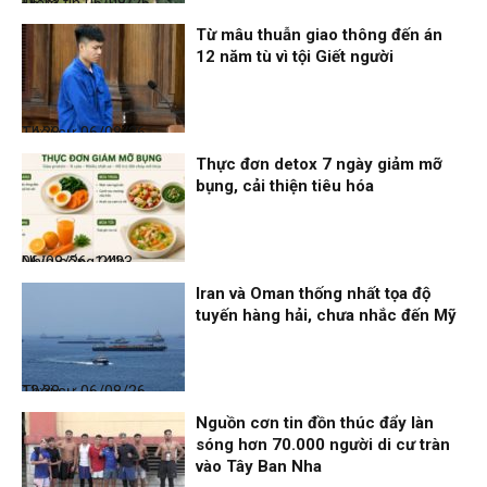
Điểm tin
06/08/26, 16:23
Từ mâu thuẫn giao thông đến án
12 năm tù vì tội Giết người
Thời sự
06/08/26, 14:28
Thực đơn detox 7 ngày giảm mỡ
bụng, cải thiện tiêu hóa
Nhịp sống 24h
06/08/26, 14:23
Iran và Oman thống nhất tọa độ
tuyến hàng hải, chưa nhắc đến Mỹ
Thời sự
06/08/26, 12:38
Nguồn cơn tin đồn thúc đẩy làn
sóng hơn 70.000 người di cư tràn
vào Tây Ban Nha