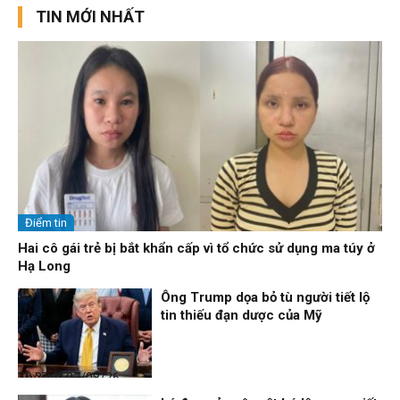
TIN MỚI NHẤT
Điểm tin
Hai cô gái trẻ bị bắt khẩn cấp vì tổ chức sử dụng ma túy ở
Hạ Long
Ông Trump dọa bỏ tù người tiết lộ
tin thiếu đạn dược của Mỹ
Thời sự
07/08/26, 10:27