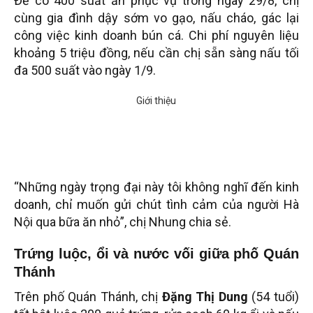
Để có 400 suất ăn phục vụ trong ngày 29/8, chị
cùng gia đình dậy sớm vo gạo, nấu cháo, gác lại
công việc kinh doanh bún cá. Chi phí nguyên liệu
khoảng 5 triệu đồng, nếu cần chị sẵn sàng nấu tối
đa 500 suất vào ngày 1/9.
“Những ngày trọng đại này tôi không nghĩ đến kinh
doanh, chỉ muốn gửi chút tình cảm của người Hà
Nội qua bữa ăn nhỏ”, chị Nhung chia sẻ.
Trứng luộc, ổi và nước vối giữa phố Quán
Thánh
Trên phố Quán Thánh, chị
Đặng Thị Dung
(54 tuổi)