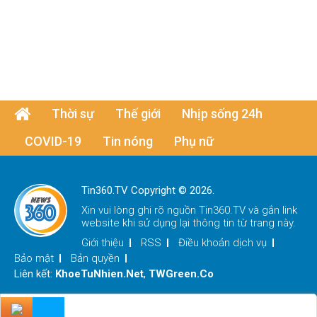
Thời sự
Thế giới
Nhịp sống 24h
COVID-19
Tin nóng
Phụ nữ
Tin360.TV Copyright © 2026.
Xin vui lòng ghi rõ nguồn
Tin360.TV
và gắn link
website khi sử dụng lại thông tin từ trang này.
Giới thiệu
RSS
Điều khoản dịch vụ
Bảo mật
Bản quyền
Liên kết:
KhoeTuNhien.Net
,
TWGreen.Co
x