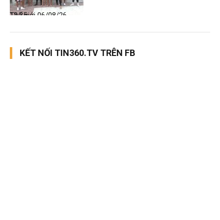
Thế giới
06/08/26, 12:35
KẾT NỐI TIN360.TV TRÊN FB