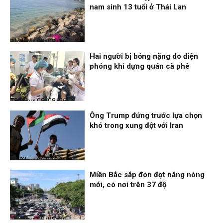
nam sinh 13 tuổi ở Thái Lan
Thời sự
08/08/26, 21:46
Hai người bị bỏng nặng do điện
phóng khi dựng quán cà phê
Thời sự
08/08/26, 18:25
Ông Trump đứng trước lựa chọn
khó trong xung đột với Iran
Thời sự
08/08/26, 18:21
Miền Bắc sắp đón đợt nắng nóng
mới, có nơi trên 37 độ
Thời sự
08/08/26, 18:19