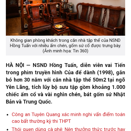
Không gian phòng khách trong căn nhà tập thể của NSND
Hồng Tuấn với nhiều ấm chén, gốm sứ cổ được trưng bày.
(Ảnh minh họa: Tin 360)
HÀ NỘI — NSND Hồng Tuấn, diễn viên vai Tiến
trong phim truyền hình Của để dành (1998), gắn
bó hơn 30 năm với căn nhà tập thể 50m2 tại ngõ
Yên Lãng, tích lũy bộ sưu tập gồm khoảng 1.000
chiếc ấm cổ và vài nghìn chén, bát gốm sứ Nhật
Bản và Trung Quốc.
Công an Tuyên Quang xác minh nghi vấn điểm toán
cao bất thường kỳ thi THPT
Thói quen dùng cà phê: Nên thưởng thức trước hay