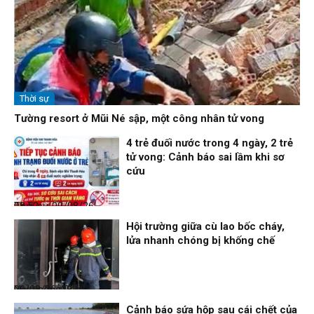
Thời sự
Tường resort ở Mũi Né sập, một công nhân tử vong
4 trẻ đuối nước trong 4 ngày, 2 trẻ
tử vong: Cảnh báo sai lầm khi sơ
cứu
Thời sự
09/08/26, 08:52
Hội trường giữa cù lao bốc cháy,
lửa nhanh chóng bị khống chế
Nhịp sống 24h
09/08/26, 08:16
Cảnh báo sứa hộp sau cái chết của