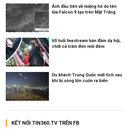
Ảnh đầu tiên về miệng hố do tên
lửa Falcon 9 tạo trên Mặt Trăng
Thời sự
08/08/26, 18:16
60 tuổi livestream bán đầm dạ hội,
chốt cả trăm đơn mỗi đêm
Thời sự
08/08/26, 13:13
Du khách Trung Quốc mất tích sau
khi bị sóng lớn cuốn ra biển
Điểm tin
08/08/26, 13:11
KẾT NỐI TIN360.TV TRÊN FB