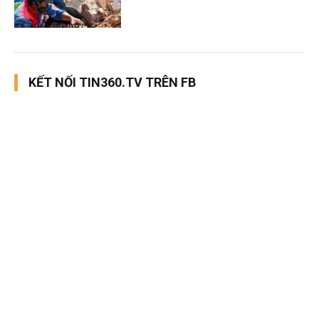
Thời sự
09/08/26, 11:43
KẾT NỐI TIN360.TV TRÊN FB