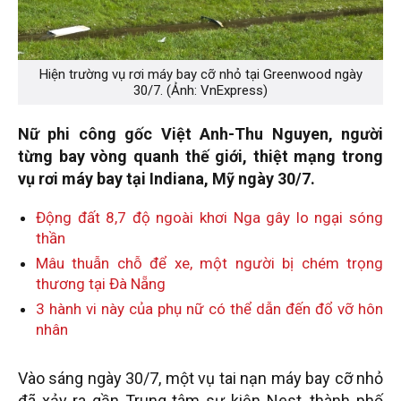
Hiện trường vụ rơi máy bay cỡ nhỏ tại Greenwood ngày
30/7. (Ảnh: VnExpress)
Nữ phi công gốc Việt Anh-Thu Nguyen, người
từng bay vòng quanh thế giới, thiệt mạng trong
vụ rơi máy bay tại Indiana, Mỹ ngày 30/7.
Động đất 8,7 độ ngoài khơi Nga gây lo ngại sóng
thần
Mâu thuẫn chỗ để xe, một người bị chém trọng
thương tại Đà Nẵng
3 hành vi này của phụ nữ có thể dẫn đến đổ vỡ hôn
nhân
Vào sáng ngày 30/7, một vụ tai nạn máy bay cỡ nhỏ
đã xảy ra gần Trung tâm sự kiện Nest, thành phố