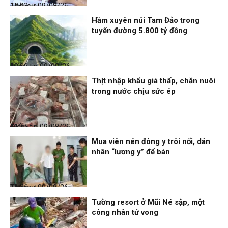
Thời sự
09/08/26, 12:03
Hầm xuyên núi Tam Đảo trong
tuyến đường 5.800 tỷ đồng
Điểm tin
09/08/26, 12:02
Thịt nhập khẩu giá thấp, chăn nuôi
trong nước chịu sức ép
Điểm tin
09/08/26, 11:55
Mua viên nén đông y trôi nổi, dán
nhãn “lương y” để bán
Thời sự
09/08/26, 11:46
Tường resort ở Mũi Né sập, một
công nhân tử vong