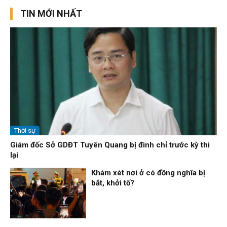
TIN MỚI NHẤT
Thời sự
Giám đốc Sở GDĐT Tuyên Quang bị đình chỉ trước kỳ thi
lại
Khám xét nơi ở có đồng nghĩa bị
bắt, khởi tố?
Thời sự
09/08/26, 21:56