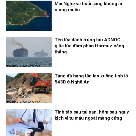
Mũi Nghê và buổi sáng không ai
mong muốn
Thời sự
09/08/26, 21:32
Tên lửa đánh trúng tàu ADNOC
giữa lúc đàm phán Hormuz căng
thẳng
Thời sự
09/08/26, 18:59
Tảng đá hàng tấn lao xuống tỉnh lộ
543D ở Nghệ An
Thời sự
09/08/26, 12:08
Tỉnh táo sau tai nạn, hôm sau nguy
kịch vì tụ máu ngoài màng cứng