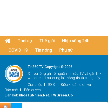
Thời sự
Thế giới
Nhịp sống 24h
COVID-19
Tin nóng
Phụ nữ
Tin360.TV Copyright © 2026.
Xin vui lòng ghi rõ nguồn
Tin360.TV
và gắn link
website khi sử dụng lại thông tin từ trang này.
Giới thiệu
RSS
Điều khoản dịch vụ
Bảo mật
Bản quyền
Liên kết:
KhoeTuNhien.Net
,
TWGreen.Co
x