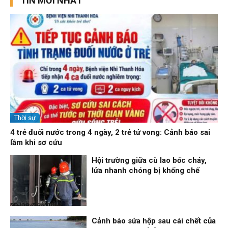
TIN MỚI NHẤT
Thời sự
4 trẻ đuối nước trong 4 ngày, 2 trẻ tử vong: Cảnh báo sai
lầm khi sơ cứu
Hội trường giữa cù lao bốc cháy,
lửa nhanh chóng bị khống chế
Nhịp sống 24h
09/08/26, 08:16
Cảnh báo sứa hộp sau cái chết của