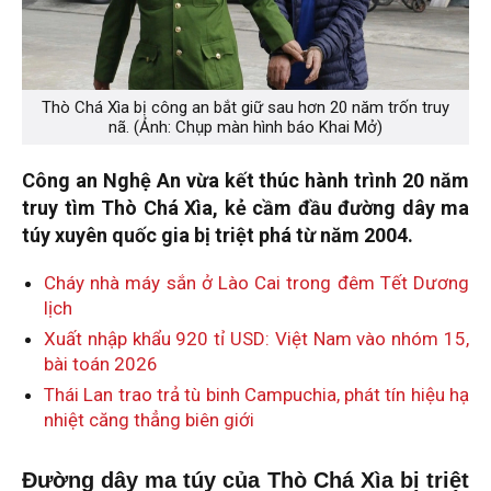
Thò Chá Xìa bị công an bắt giữ sau hơn 20 năm trốn truy
nã. (Ảnh: Chụp màn hình báo Khai Mở)
Công an Nghệ An vừa kết thúc hành trình 20 năm
truy tìm Thò Chá Xìa, kẻ cầm đầu đường dây ma
túy xuyên quốc gia bị triệt phá từ năm 2004.
Cháy nhà máy sắn ở Lào Cai trong đêm Tết Dương
lịch
Xuất nhập khẩu 920 tỉ USD: Việt Nam vào nhóm 15,
bài toán 2026
Thái Lan trao trả tù binh Campuchia, phát tín hiệu hạ
nhiệt căng thẳng biên giới
Đường dây ma túy của Thò Chá Xìa bị triệt