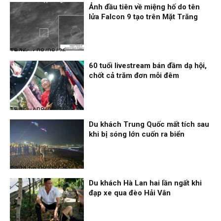
Ảnh đầu tiên về miệng hố do tên
lửa Falcon 9 tạo trên Mặt Trăng
Thời sự
08/08/26, 18:16
60 tuổi livestream bán đầm dạ hội,
chốt cả trăm đơn mỗi đêm
Thời sự
08/08/26, 13:13
Du khách Trung Quốc mất tích sau
khi bị sóng lớn cuốn ra biển
Điểm tin
08/08/26, 13:11
Du khách Hà Lan hai lần ngất khi
đạp xe qua đèo Hải Vân