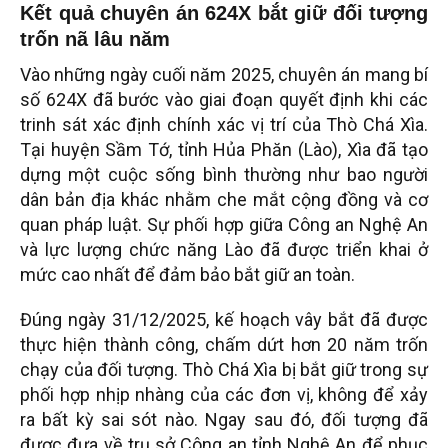
Kết quả chuyên án 624X bắt giữ đối tượng
trốn nã lâu năm
Vào những ngày cuối năm 2025, chuyên án mang bí
số 624X đã bước vào giai đoạn quyết định khi các
trinh sát xác định chính xác vị trí của Thò Chá Xìa.
Tại huyện Sầm Tớ, tỉnh Hủa Phăn (Lào), Xìa đã tạo
dựng một cuộc sống bình thường như bao người
dân bản địa khác nhằm che mắt cộng đồng và cơ
quan pháp luật. Sự phối hợp giữa Công an Nghệ An
và lực lượng chức năng Lào đã được triển khai ở
mức cao nhất để đảm bảo bắt giữ an toàn.
Đúng ngày 31/12/2025, kế hoạch vây bắt đã được
thực hiện thành công, chấm dứt hơn 20 năm trốn
chạy của đối tượng. Thò Chá Xìa bị bắt giữ trong sự
phối hợp nhịp nhàng của các đơn vị, không để xảy
ra bất kỳ sai sót nào. Ngay sau đó, đối tượng đã
được đưa về trụ sở Công an tỉnh Nghệ An để phục