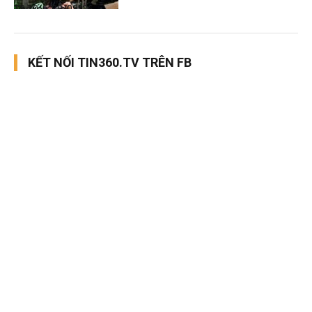
Thời sự
08/08/26, 13:10
KẾT NỐI TIN360.TV TRÊN FB