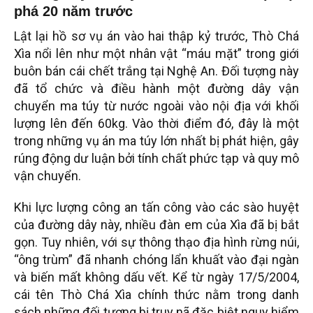
phá 20 năm trước
Lật lại hồ sơ vụ án vào hai thập kỷ trước, Thò Chá
Xìa nổi lên như một nhân vật “máu mặt” trong giới
buôn bán cái chết trắng tại Nghệ An. Đối tượng này
đã tổ chức và điều hành một đường dây vận
chuyển ma túy từ nước ngoài vào nội địa với khối
lượng lên đến 60kg. Vào thời điểm đó, đây là một
trong những vụ án ma túy lớn nhất bị phát hiện, gây
rúng động dư luận bởi tính chất phức tạp và quy mô
vận chuyển.
Khi lực lượng công an tấn công vào các sào huyệt
của đường dây này, nhiều đàn em của Xìa đã bị bắt
gọn. Tuy nhiên, với sự thông thạo địa hình rừng núi,
“ông trùm” đã nhanh chóng lẩn khuất vào đại ngàn
và biến mất không dấu vết. Kể từ ngày 17/5/2004,
cái tên Thò Chá Xìa chính thức nằm trong danh
sách những đối tượng bị truy nã đặc biệt nguy hiểm