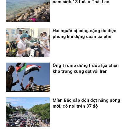
nam sinh 13 tuổi ở Thái Lan
Thời sự
08/08/26, 21:46
Hai người bị bỏng nặng do điện
phóng khi dựng quán cà phê
Thời sự
08/08/26, 18:25
Ông Trump đứng trước lựa chọn
khó trong xung đột với Iran
Thời sự
08/08/26, 18:21
Miền Bắc sắp đón đợt nắng nóng
mới, có nơi trên 37 độ
Thời sự
08/08/26, 18:19