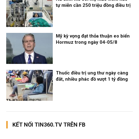
tự miễn cần 250 triệu đồng điều trị
Bạn đọc viết
05/08/26, 11:57
Mỹ kỳ vọng đạt thỏa thuận eo biển
Hormuz trong ngày 04-05/8
Thế giới
05/08/26, 11:54
Thuốc điều trị ung thư ngày càng
đắt, nhiều phác đồ vượt 1 tỷ đồng
Thời sự
05/08/26, 11:47
KẾT NỐI TIN360.TV TRÊN FB