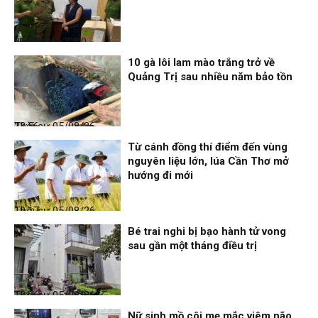
Nhịp sống 24h
06/08/26, 00:00
10 gà lôi lam mào trắng trở về
Quảng Trị sau nhiều năm bảo tồn
Thời sự
05/08/26, 23:56
Từ cánh đồng thí điểm đến vùng
nguyên liệu lớn, lúa Cần Thơ mở
hướng đi mới
Thời sự
05/08/26, 19:17
Bé trai nghi bị bạo hành tử vong
sau gần một tháng điều trị
Thời sự
05/08/26, 12:06
Nữ sinh mồ côi mẹ mắc viêm não