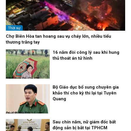
Thời sự
Chợ Biên Hòa tan hoang sau vụ cháy lớn, nhiều tiểu
thương trắng tay
16 năm đòi công lý sau khi hung
thủ thoát án tử hình
Thế giới
06/08/26, 08:27
Bộ Giáo dục bổ sung chuyên gia
khảo thí cho kỳ thi lại tại Tuyên
Quang
Đọc & Ngẫm
06/08/26, 08:15
Sau chín năm, nữ giám đốc bất
động sản bị bắt tại TPHCM