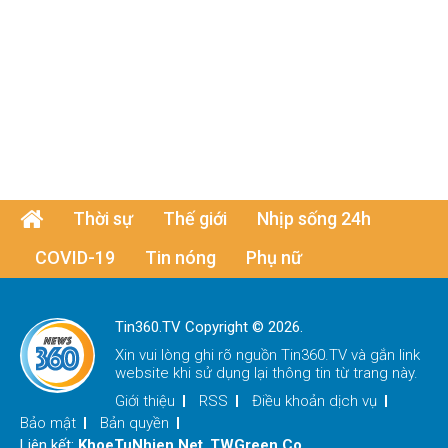
Thời sự
Thế giới
Nhịp sống 24h
COVID-19
Tin nóng
Phụ nữ
Tin360.TV Copyright © 2026.
Xin vui lòng ghi rõ nguồn
Tin360.TV
và gắn link
website khi sử dụng lại thông tin từ trang này.
Giới thiệu
RSS
Điều khoản dịch vụ
Bảo mật
Bản quyền
Liên kết:
KhoeTuNhien.Net
,
TWGreen.Co