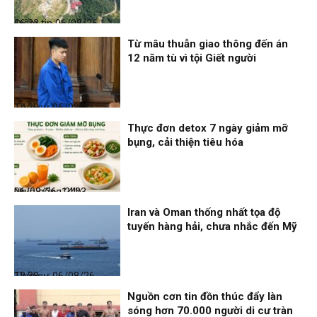
Điểm tin
06/08/26, 16:23
Từ mâu thuẫn giao thông đến án
12 năm tù vì tội Giết người
Thời sự
06/08/26, 14:28
Thực đơn detox 7 ngày giảm mỡ
bụng, cải thiện tiêu hóa
Nhịp sống 24h
06/08/26, 14:23
Iran và Oman thống nhất tọa độ
tuyến hàng hải, chưa nhắc đến Mỹ
Thời sự
06/08/26, 12:38
Nguồn cơn tin đồn thúc đẩy làn
sóng hơn 70.000 người di cư tràn