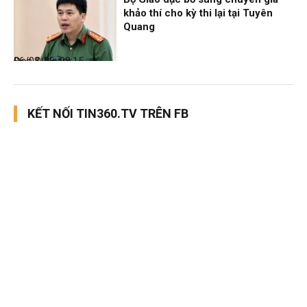
khảo thí cho kỳ thi lại tại Tuyên
Quang
Đọc & Ngẫm
06/08/26, 08:15
KẾT NỐI TIN360.TV TRÊN FB