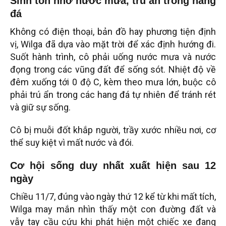
Sinh tồn nhờ nước mưa, trú ẩn trong hang
đá
Không có điện thoại, bản đồ hay phương tiện định
vị, Wilga đã dựa vào mặt trời để xác định hướng đi.
Suốt hành trình, cô phải uống nước mưa và nước
đọng trong các vũng đất để sống sót. Nhiệt độ về
đêm xuống tới 0 độ C, kèm theo mưa lớn, buộc cô
phải trú ẩn trong các hang đá tự nhiên để tránh rét
và giữ sự sống.
Cô bị muỗi đốt khắp người, trầy xước nhiều nơi, cơ
thể suy kiệt vì mất nước và đói.
Cơ hội sống duy nhất xuất hiện sau 12
ngày
Chiều 11/7, đúng vào ngày thứ 12 kể từ khi mất tích,
Wilga may mắn nhìn thấy một con đường đất và
vẫy tay cầu cứu khi phát hiện một chiếc xe đang