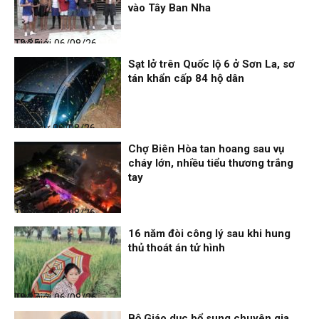
vào Tây Ban Nha
Thế giới
06/08/26, 12:35
Sạt lở trên Quốc lộ 6 ở Sơn La, sơ
tán khẩn cấp 84 hộ dân
Thời sự
06/08/26, 12:33
Chợ Biên Hòa tan hoang sau vụ
cháy lớn, nhiều tiểu thương trắng
tay
Thời sự
06/08/26, 12:30
16 năm đòi công lý sau khi hung
thủ thoát án tử hình
Thế giới
06/08/26, 08:27
Bộ Giáo dục bổ sung chuyên gia