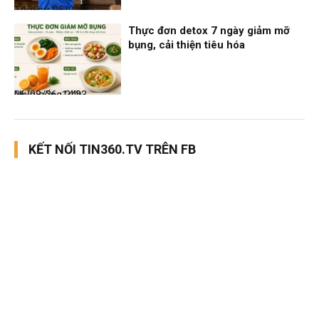
Thời sự
06/08/26, 14:28
Thực đơn detox 7 ngày giảm mỡ
bụng, cải thiện tiêu hóa
Nhịp sống 24h
06/08/26, 14:23
KẾT NỐI TIN360.TV TRÊN FB