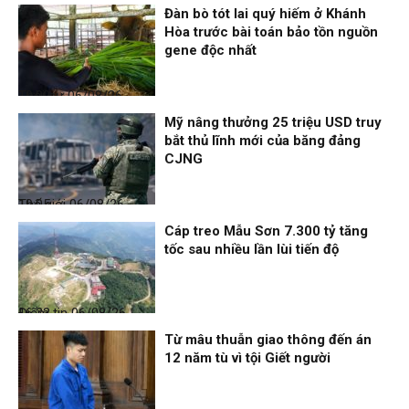
Đàn bò tót lai quý hiếm ở Khánh
Hòa trước bài toán bảo tồn nguồn
gene độc nhất
Thời sự
06/08/26, 19:09
Mỹ nâng thưởng 25 triệu USD truy
bắt thủ lĩnh mới của băng đảng
CJNG
Thế giới
06/08/26, 19:05
Cáp treo Mẫu Sơn 7.300 tỷ tăng
tốc sau nhiều lần lùi tiến độ
Điểm tin
06/08/26, 16:23
Từ mâu thuẫn giao thông đến án
12 năm tù vì tội Giết người