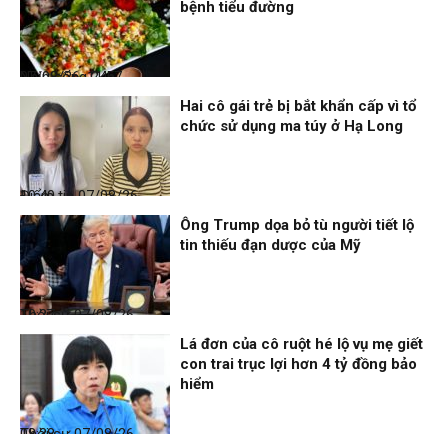
bệnh tiểu đường
Nhịp sống 24h
07/08/26, 11:57
Hai cô gái trẻ bị bắt khẩn cấp vì tổ
chức sử dụng ma túy ở Hạ Long
Điểm tin
07/08/26, 10:40
Ông Trump dọa bỏ tù người tiết lộ
tin thiếu đạn dược của Mỹ
Thời sự
07/08/26, 10:27
Lá đơn của cô ruột hé lộ vụ mẹ giết
con trai trục lợi hơn 4 tỷ đồng bảo
hiểm
Thời sự
07/08/26, 08:38