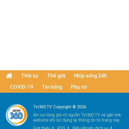
Thời sự
Thế giới
Nhịp sống 24h
COVID-19
Tin nóng
Phụ nữ
Tin360.TV Copyright © 2026.
Xin vui lòng ghi rõ nguồn
Tin360.TV
và gắn link
website khi sử dụng lại thông tin từ trang này.
Giới thiệu
RSS
Điều khoản dịch vụ