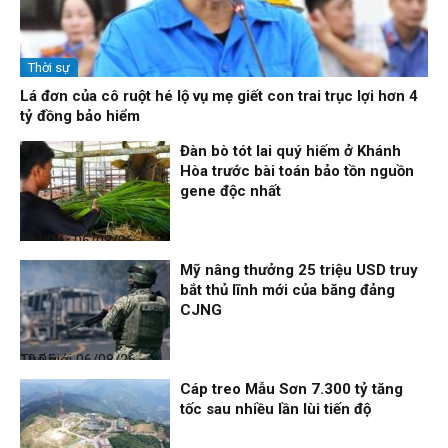
Thời sự
Lá đơn của cô ruột hé lộ vụ mẹ giết con trai trục lợi hơn 4
tỷ đồng bảo hiểm
Đàn bò tót lai quý hiếm ở Khánh
Hòa trước bài toán bảo tồn nguồn
gene độc nhất
Thời sự
06/08/26, 19:09
Mỹ nâng thưởng 25 triệu USD truy
bắt thủ lĩnh mới của băng đảng
CJNG
Thế giới
06/08/26, 19:05
Cáp treo Mẫu Sơn 7.300 tỷ tăng
tốc sau nhiều lần lùi tiến độ