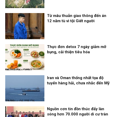
Điểm tin
06/08/26, 16:23
Từ mâu thuẫn giao thông đến án
12 năm tù vì tội Giết người
Thời sự
06/08/26, 14:28
Thực đơn detox 7 ngày giảm mỡ
bụng, cải thiện tiêu hóa
Nhịp sống 24h
06/08/26, 14:23
Iran và Oman thống nhất tọa độ
tuyến hàng hải, chưa nhắc đến Mỹ
Thời sự
06/08/26, 12:38
Nguồn cơn tin đồn thúc đẩy làn
sóng hơn 70.000 người di cư tràn