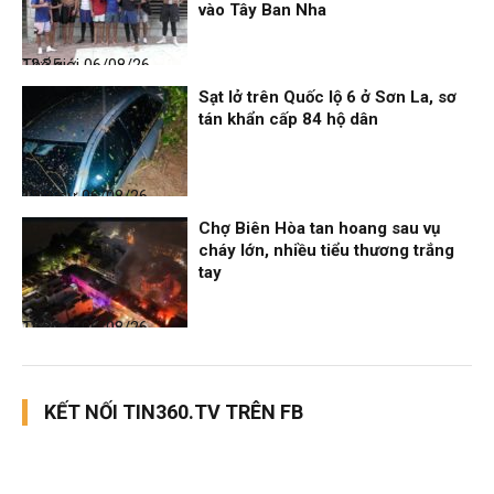
vào Tây Ban Nha
Thế giới
06/08/26, 12:35
Sạt lở trên Quốc lộ 6 ở Sơn La, sơ
tán khẩn cấp 84 hộ dân
Thời sự
06/08/26, 12:33
Chợ Biên Hòa tan hoang sau vụ
cháy lớn, nhiều tiểu thương trắng
tay
Thời sự
06/08/26, 12:30
KẾT NỐI TIN360.TV TRÊN FB