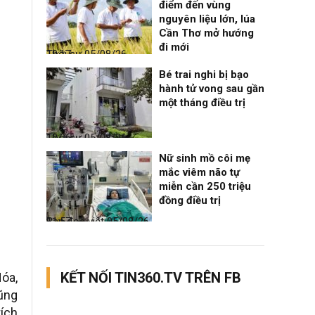
điểm đến vùng
nguyên liệu lớn, lúa
Cần Thơ mở hướng
đi mới
Thời sự
05/08/26, 19:17
Bé trai nghi bị bạo
hành tử vong sau gần
một tháng điều trị
Thời sự
05/08/26, 12:06
Nữ sinh mồ côi mẹ
mắc viêm não tự
miễn cần 250 triệu
đồng điều trị
Bạn đọc viết
05/08/26, 11:57
KẾT NỐI TIN360.TV TRÊN FB
óa,
ũng
tích