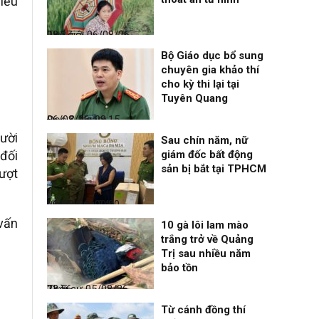
điều
Thế giới
06/08/26, 08:27
Bộ Giáo dục bổ sung
chuyên gia khảo thí
cho kỳ thi lại tại
Tuyên Quang
Đọc & Ngẫm
06/08/26, 08:15
gười
Sau chín năm, nữ
 đối
giám đốc bất động
sản bị bắt tại TPHCM
vượt
Nhịp sống 24h
06/08/26, 00:00
 vấn
10 gà lôi lam mào
trắng trở về Quảng
Trị sau nhiều năm
bảo tồn
Thời sự
05/08/26, 23:56
Từ cánh đồng thí