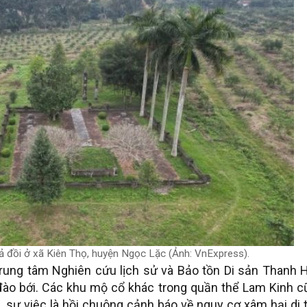
 đồi ở xã Kiên Thọ, huyện Ngọc Lặc (Ảnh: VnExpress).
ung tâm Nghiên cứu lịch sử và Bảo tồn Di sản Thanh H
đào bới. Các khu mộ cổ khác trong quần thể Lam Kinh c
, sự việc là hồi chuông cảnh báo về nguy cơ xâm hại di 