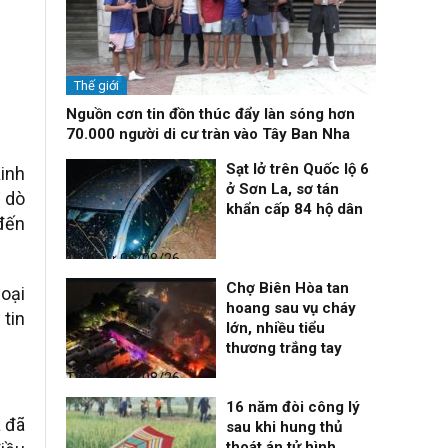
Thế giới
Nguồn cơn tin đồn thúc đẩy làn sóng hơn
70.000 người di cư tràn vào Tây Ban Nha
Sạt lở trên Quốc lộ 6
Kinh
ở Sơn La, sơ tán
ị dò
khẩn cấp 84 hộ dân
 đến
Thời sự
06/08/26, 12:33
Chợ Biên Hòa tan
hoại
hoang sau vụ cháy
 tin
lớn, nhiều tiểu
thương trắng tay
Thời sự
06/08/26, 12:30
16 năm đòi công lý
a đã
sau khi hung thủ
thoát án tử hình