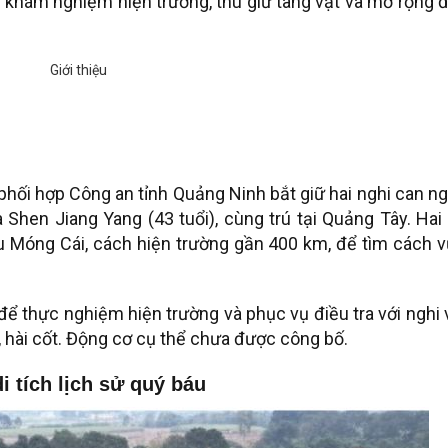
ể khám nghiệm hiện trường, thu giữ tang vật và mở rộng 
phối hợp Công an tỉnh Quảng Ninh bắt giữ hai nghi can n
Shen Jiang Yang (43 tuổi), cùng trú tại Quảng Tây. Hai
hẩu Móng Cái, cách hiện trường gần 400 km, để tìm cách 
để thực nghiệm hiện trường và phục vụ điều tra với nghi
hài cốt. Động cơ cụ thể chưa được công bố.
 tích lịch sử quý báu