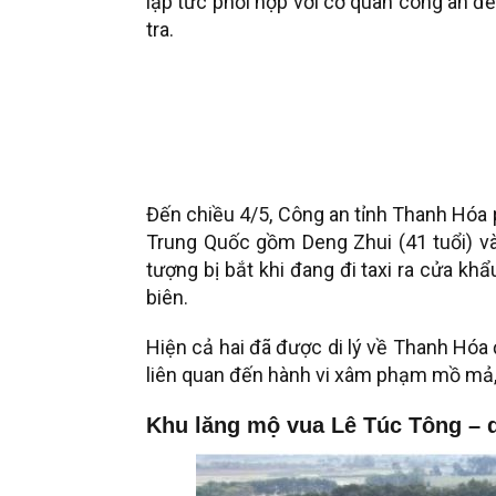
lập tức phối hợp với cơ quan công an đ
tra.
Đến chiều 4/5, Công an tỉnh Thanh Hóa 
Trung Quốc gồm Deng Zhui (41 tuổi) và 
tượng bị bắt khi đang đi taxi ra cửa k
biên.
Hiện cả hai đã được di lý về Thanh Hóa 
liên quan đến hành vi xâm phạm mồ mả, 
Khu lăng mộ vua Lê Túc Tông – di