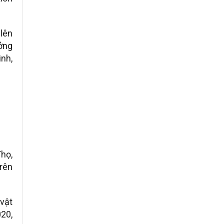
 lên
ởng
nh,
họ,
rên
 vật
20,