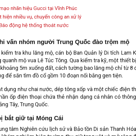
mạo nhãn hiệu Gucci tại Vĩnh Phúc
t hiện nhiều vụ, chuyển công an xử lý
 Báo động hệ thống thoát nước
nghi vấn nhóm người Trung Quốc đào trộm mộ
à kiểm tra khu lăng mộ, cán bộ Ban Quản lý Di tích Lam 
 quanh mộ vua Lê Túc Tông. Qua kiểm tra kỹ, một thiết b
 khoảng 5m xuống đất, cách tường bao lăng mộ chỉ từ 8
g để săn tìm đồ cổ gồm 10 đoạn nối bằng gen tiện.
vật dụng như chai nước, dép tông xốp và một chiếc điện t
phần ốp điện thoại chứa thẻ nhận dạng cá nhân có thông
ảng Tây, Trung Quốc.
ị bắt giữ tại Móng Cái
rung tâm Nghiên cứu lịch sử và Bảo tồn Di sản Thanh Hó