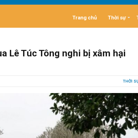
Trang chủ
Thời sự
a Lê Túc Tông nghi bị xâm hại
THỜI S