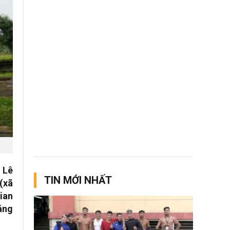
 Lê
TIN MỚI NHẤT
 (xã
ian
áng