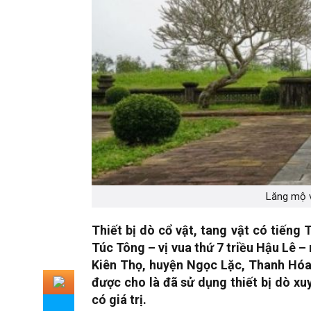
Lăng mộ v
Thiết bị dò cổ vật, tang vật có tiếng
Túc Tông – vị vua thứ 7 triều Hậu Lê –
Kiên Thọ, huyện Ngọc Lặc, Thanh Hóa)
được cho là đã sử dụng thiết bị dò xu
có giá trị.