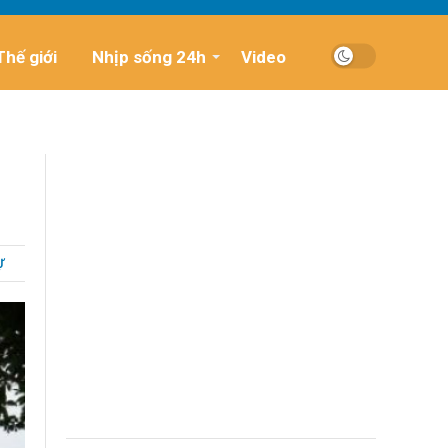
Thế giới
Nhịp sống 24h
Video
Ự