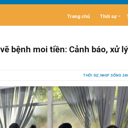
Trang chủ
Thời sự
vẽ bệnh moi tiền: Cảnh báo, xử lý
THỜI SỰ
,
NHỊP SỐNG 24