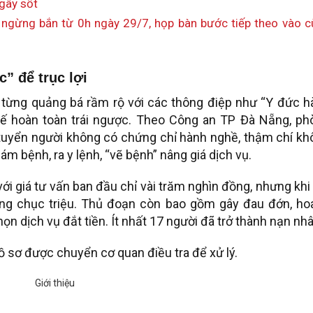
 gây sốt
 ngừng bắn từ 0h ngày 29/7, họp bàn bước tiếp theo vào 
c” để trục lợi
ừng quảng bá rầm rộ với các thông điệp như “Y đức h
 tế hoàn toàn trái ngược. Theo Công an TP Đà Nẵng, ph
 tuyển người không có chứng chỉ hành nghề, thậm chí k
ám bệnh, ra y lệnh, “vẽ bệnh” nâng giá dịch vụ.
ới giá tư vấn ban đầu chỉ vài trăm nghìn đồng, nhưng khi
 hàng chục triệu. Thủ đoạn còn bao gồm gây đau đớn, ho
 dịch vụ đắt tiền. Ít nhất 17 người đã trở thành nạn nhâ
 hồ sơ được chuyển cơ quan điều tra để xử lý.