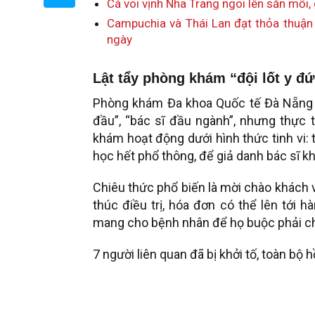
Cá voi vịnh Nha Trang ngoi lên săn mồi,
Campuchia và Thái Lan đạt thỏa thuận
ngày
Lật tẩy phòng khám “đội lốt y đứ
Phòng khám Đa khoa Quốc tế Đà Nẵng t
đầu”, “bác sĩ đầu ngành”, nhưng thực
khám hoạt động dưới hình thức tinh vi:
học hết phổ thông, để giả danh bác sĩ kh
Chiêu thức phổ biến là mời chào khách v
thúc điều trị, hóa đơn có thể lên tới
mang cho bệnh nhân để họ buộc phải chọn
7 người liên quan đã bị khởi tố, toàn bộ