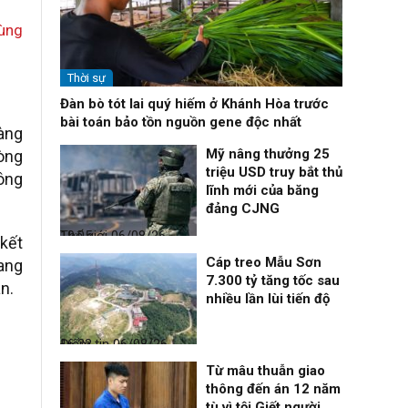
cùng
Thời sự
Đàn bò tót lai quý hiếm ở Khánh Hòa trước
bài toán bảo tồn nguồn gene độc nhất
àng
Mỹ nâng thưởng 25
òng
triệu USD truy bắt thủ
hông
lĩnh mới của băng
đảng CJNG
Thế giới
06/08/26, 19:05
 kết
Cáp treo Mẫu Sơn
ang
7.300 tỷ tăng tốc sau
n.
nhiều lần lùi tiến độ
Điểm tin
06/08/26, 16:23
Từ mâu thuẫn giao
thông đến án 12 năm
tù vì tội Giết người