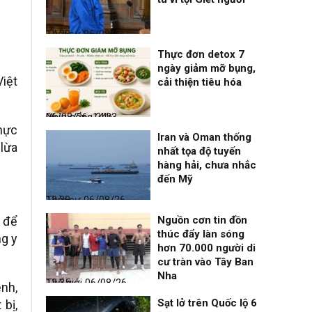
Thời sự
06/08/26, 14:28
Thực đơn detox 7
ngày giảm mỡ bụng,
Việt
cải thiện tiêu hóa
Nhịp sống 24h
06/08/26, 14:23
thực
Iran và Oman thống
lừa
nhất tọa độ tuyến
hàng hải, chưa nhắc
đến Mỹ
Thời sự
06/08/26, 12:38
h để
Nguồn cơn tin đồn
thúc đẩy làn sóng
ng y
hơn 70.000 người di
cư tràn vào Tây Ban
Nha
Thế giới
06/08/26, 12:35
ệnh,
Sạt lở trên Quốc lộ 6
 bị,