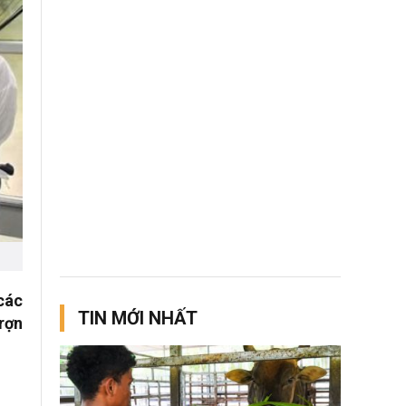
các
TIN MỚI NHẤT
rợn