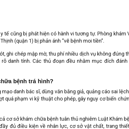
y tế cũng bị phát hiện có hành vi tương tự. Phòng khám 
ịnh (quận 1) bị phản ánh “vẽ bệnh moi tiền”.
sót, ghi chép mập mờ, thu phí nhiều dịch vụ không đúng 
 rõ danh tính. Các thủ đoạn đều nhằm mục đích đánh 
chữa bệnh trá hình?
g mạo danh bác sĩ, dùng văn bằng giả, quảng cáo sai lệc
ợt quá phạm vi kỹ thuật cho phép, gây nguy cơ biến chứ
ất cả cơ sở khám chữa bệnh tuân thủ nghiêm Luật Khám b
y đủ điều kiện về nhân lực, cơ sở vật chất, trang thiết