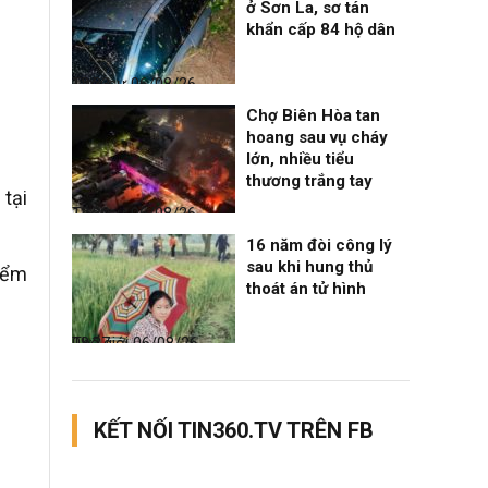
ở Sơn La, sơ tán
khẩn cấp 84 hộ dân
Thời sự
06/08/26, 12:33
Chợ Biên Hòa tan
hoang sau vụ cháy
lớn, nhiều tiểu
thương trắng tay
tại
Thời sự
06/08/26, 12:30
16 năm đòi công lý
sau khi hung thủ
kiểm
thoát án tử hình
Thế giới
06/08/26, 08:27
KẾT NỐI TIN360.TV TRÊN FB