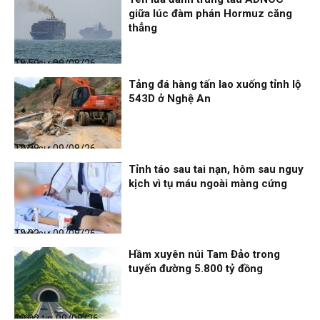
giữa lúc đàm phán Hormuz căng
thẳng
Thời sự
09/08/26, 18:59
Tảng đá hàng tấn lao xuống tỉnh lộ
543D ở Nghệ An
Thời sự
09/08/26, 12:08
Tỉnh táo sau tai nạn, hôm sau nguy
kịch vì tụ máu ngoài màng cứng
Thời sự
09/08/26, 12:03
Hầm xuyên núi Tam Đảo trong
tuyến đường 5.800 tỷ đồng
Điểm tin
09/08/26, 12:02