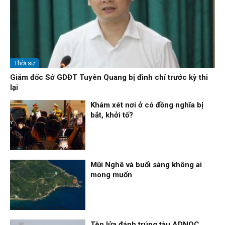
Thời sự
Giám đốc Sở GDĐT Tuyên Quang bị đình chỉ trước kỳ thi
lại
Khám xét nơi ở có đồng nghĩa bị
bắt, khởi tố?
Thời sự
09/08/26, 21:56
Mũi Nghê và buổi sáng không ai
mong muốn
Thời sự
09/08/26, 21:32
Tên lửa đánh trúng tàu ADNOC