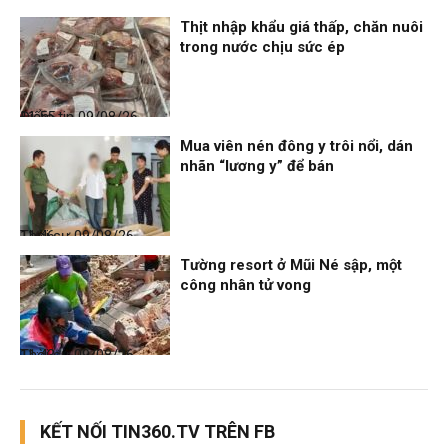
Thịt nhập khẩu giá thấp, chăn nuôi
trong nước chịu sức ép
Điểm tin
09/08/26, 11:55
Mua viên nén đông y trôi nổi, dán
nhãn “lương y” để bán
Thời sự
09/08/26, 11:46
Tường resort ở Mũi Né sập, một
công nhân tử vong
Thời sự
09/08/26, 11:43
KẾT NỐI TIN360.TV TRÊN FB