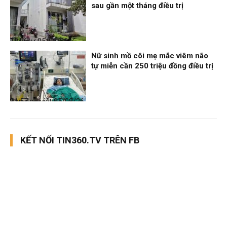
sau gần một tháng điều trị
Thời sự
05/08/26, 12:06
Nữ sinh mồ côi mẹ mắc viêm não
tự miễn cần 250 triệu đồng điều trị
Bạn đọc viết
05/08/26, 11:57
KẾT NỐI TIN360.TV TRÊN FB