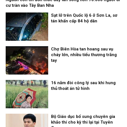
cư tràn vào Tây Ban Nha
Sạt lở trên Quốc lộ 6 ở Sơn La, sơ
tán khẩn cấp 84 hộ dân
Thời sự
06/08/26, 12:33
Chợ Biên Hòa tan hoang sau vụ
cháy lớn, nhiều tiểu thương trắng
tay
Thời sự
06/08/26, 12:30
16 năm đòi công lý sau khi hung
thủ thoát án tử hình
Thế giới
06/08/26, 08:27
Bộ Giáo dục bổ sung chuyên gia
khảo thí cho kỳ thi lại tại Tuyên