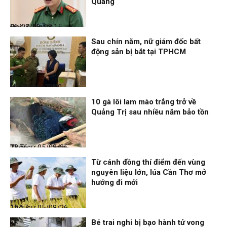
Quang
Đọc & Ngẫm
06/08/26, 08:15
Sau chín năm, nữ giám đốc bất
động sản bị bắt tại TPHCM
Nhịp sống 24h
06/08/26, 00:00
10 gà lôi lam mào trắng trở về
Quảng Trị sau nhiều năm bảo tồn
Thời sự
05/08/26, 23:56
Từ cánh đồng thí điểm đến vùng
nguyên liệu lớn, lúa Cần Thơ mở
hướng đi mới
Thời sự
05/08/26, 19:17
Bé trai nghi bị bạo hành tử vong