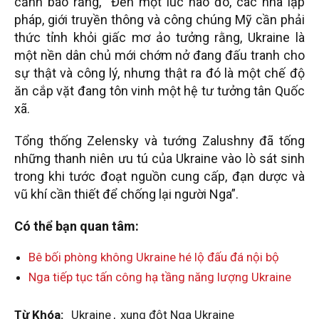
cảnh báo rằng, “Đến một lúc nào đó, các nhà lập
pháp, giới truyền thông và công chúng Mỹ cần phải
thức tỉnh khỏi giấc mơ ảo tưởng rằng, Ukraine là
một nền dân chủ mới chớm nở đang đấu tranh cho
sự thật và công lý, nhưng thật ra đó là một chế độ
ăn cắp vặt đang tôn vinh một hệ tư tưởng tân Quốc
xã.
Tổng thống Zelensky và tướng Zalushny đã tống
những thanh niên ưu tú của Ukraine vào lò sát sinh
trong khi tước đoạt nguồn cung cấp, đạn dược và
vũ khí cần thiết để chống lại người Nga”.
Có thể bạn quan tâm:
Bê bối phòng không Ukraine hé lộ đấu đá nội bộ
Nga tiếp tục tấn công hạ tầng năng lượng Ukraine
Từ Khóa:
Ukraine
,
xung đột Nga Ukraine