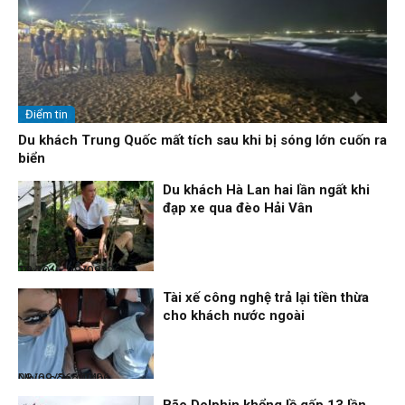
Điểm tin
Du khách Trung Quốc mất tích sau khi bị sóng lớn cuốn ra
biển
Du khách Hà Lan hai lần ngất khi
đạp xe qua đèo Hải Vân
Thời sự
08/08/26, 13:10
Tài xế công nghệ trả lại tiền thừa
cho khách nước ngoài
Nhịp sống 24h
08/08/26, 09:06