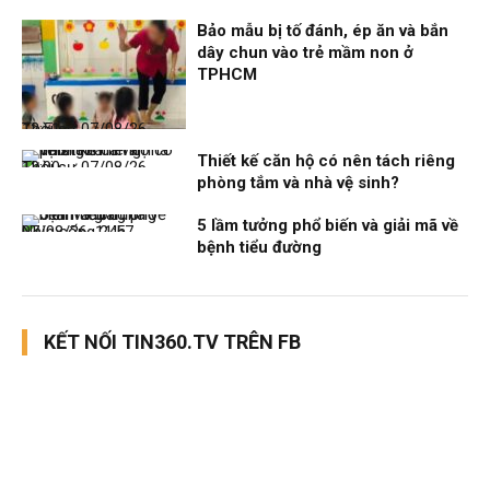
Bảo mẫu bị tố đánh, ép ăn và bắn
dây chun vào trẻ mầm non ở
TPHCM
Thời sự
07/08/26, 12:51
Thiết kế căn hộ có nên tách riêng
Thời sự
07/08/26, 12:00
phòng tắm và nhà vệ sinh?
5 lầm tưởng phổ biến và giải mã về
Nhịp sống 24h
07/08/26, 11:57
bệnh tiểu đường
KẾT NỐI TIN360.TV TRÊN FB