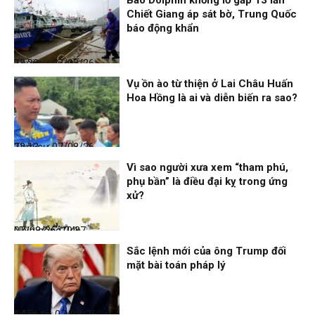
Bão Dolphin khổng lồ gấp 13 lần
Chiết Giang áp sát bờ, Trung Quốc
báo động khẩn
Thời sự
07/08/26, 23:28
Vụ ồn ào từ thiện ở Lai Châu Huấn
Hoa Hồng là ai và diễn biến ra sao?
Thời sự
07/08/26, 22:13
Vì sao người xưa xem “tham phú,
phụ bần” là điều đại kỵ trong ứng
xử?
Nhịp sống 24h
07/08/26, 19:37
Sắc lệnh mới của ông Trump đối
mặt bài toán pháp lý
Điểm tin
07/08/26, 14:56