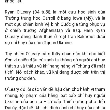
khốc liệt.
Ryan O’Leary (34 tuổi), là một cựu học sinh của
Trường trung học Carroll ở bang Iowa (Mỹ), và là
một cựu chiến binh Vệ binh Quốc gia từng phục vụ
ở chiến trường Afghanistan và Iraq. Hiện Ryan
O’Leary đang đánh thuê ở mặt trận Bakhmut dưới
sự chỉ huy của các sĩ quan Ukraine.
Tuy nhiên O’Leary cảm thấy chán nản khi cho biết
đơn vị chiến đấu của anh ta không có người chỉ huy
thật sự và thiếu vũ khí hạng nặng vì “chúng đã mất
tích”. Nói cách khác, vũ khí đang được bán trên thị
trường chợ đen.
O’Leary đổ lỗi các vấn đề hậu cần cho hành vi tham
nhũng, tội phạm của hàng loạt cấp chỉ huy người
Ukraine của anh ta – từ cấp Thiếu tướng cho đến
Đại úy, đặc biệt khi chỉ đích danh chỉ huy của anh ta