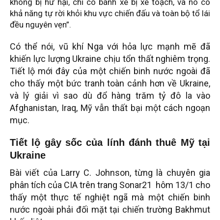
không bị hư hại, chỉ có bánh xe bị xé toạch, và nó có
khả năng tự rời khỏi khu vực chiến đấu và toàn bộ tổ lái
đều nguyên vẹn”.
Có thể nói, vũ khí Nga với hỏa lực mạnh mẽ đã
khiến lực lượng Ukraine chịu tổn thất nghiêm trọng.
Tiết lộ mới đây của một chiến binh nước ngoài đã
cho thấy một bức tranh toàn cảnh hơn về Ukraine,
và lý giải vì sao dù đổ hàng trăm tỷ đô la vào
Afghanistan, Iraq, Mỹ vẫn thất bại một cách ngoạn
mục.
Tiết lộ gây sốc của lính đánh thuê Mỹ tại
Ukraine
Bài viết của Larry C. Johnson, từng là chuyên gia
phân tích của CIA trên trang Sonar21 hôm 13/1 cho
thấy một thực tế nghiệt ngã mà một chiến binh
nước ngoài phải đối mặt tại chiến trường Bakhmut