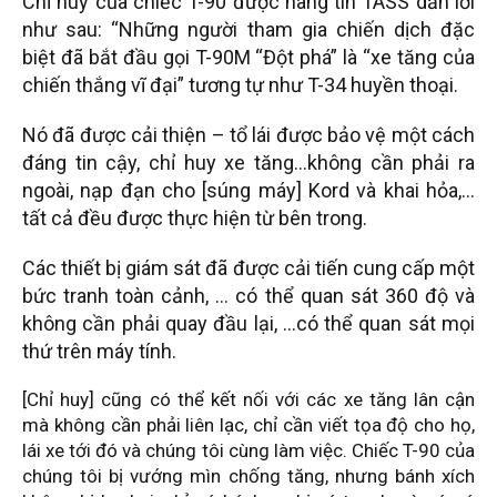
Chỉ huy của chiếc T-90 được hãng tin TASS dẫn lời
như sau: “Những người tham gia chiến dịch đặc
biệt đã bắt đầu gọi T-90M “Đột phá” là “xe tăng của
chiến thắng vĩ đại” tương tự như T-34 huyền thoại.
Nó đã được cải thiện – tổ lái được bảo vệ một cách
đáng tin cậy, chỉ huy xe tăng…không cần phải ra
ngoài, nạp đạn cho [súng máy] Kord và khai hỏa,…
tất cả đều được thực hiện từ bên trong.
Các thiết bị giám sát đã được cải tiến cung cấp một
bức tranh toàn cảnh, … có thể quan sát 360 độ và
không cần phải quay đầu lại, …có thể quan sát mọi
thứ trên máy tính.
[Chỉ huy] cũng có thể kết nối với các xe tăng lân cận
mà không cần phải liên lạc, chỉ cần viết tọa độ cho họ,
lái xe tới đó và chúng tôi cùng làm việc. Chiếc T-90 của
chúng tôi bị vướng mìn chống tăng, nhưng bánh xích