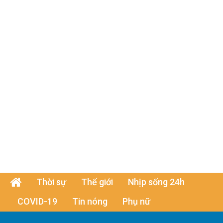
Thời sự
Thế giới
Nhịp sống 24h
COVID-19
Tin nóng
Phụ nữ