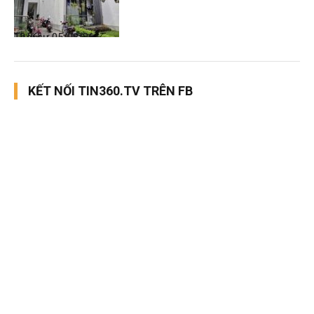
Thời sự
05/08/26, 12:06
KẾT NỐI TIN360.TV TRÊN FB