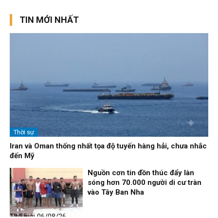
TIN MỚI NHẤT
Thời sự
Iran và Oman thống nhất tọa độ tuyến hàng hải, chưa nhắc
đến Mỹ
Nguồn cơn tin đồn thúc đẩy làn
sóng hơn 70.000 người di cư tràn
vào Tây Ban Nha
Thế giới
06/08/26, 12:35