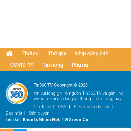
Thời sự
Thế giới
Nhịp sống 24h
COVID-19
Tin nóng
Phụ nữ
Tin360.TV Copyright © 2026.
Xin vui lòng ghi rõ nguồn
Tin360.TV
và gắn link
website khi sử dụng lại thông tin từ trang này.
Giới thiệu
RSS
Điều khoản dịch vụ
Bảo mật
Bản quyền
Liên kết:
KhoeTuNhien.Net
,
TWGreen.Co
x