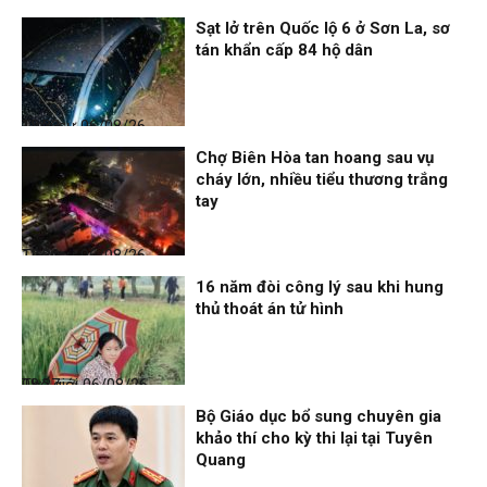
Sạt lở trên Quốc lộ 6 ở Sơn La, sơ
tán khẩn cấp 84 hộ dân
Thời sự
06/08/26, 12:33
Chợ Biên Hòa tan hoang sau vụ
cháy lớn, nhiều tiểu thương trắng
tay
Thời sự
06/08/26, 12:30
16 năm đòi công lý sau khi hung
thủ thoát án tử hình
Thế giới
06/08/26, 08:27
Bộ Giáo dục bổ sung chuyên gia
khảo thí cho kỳ thi lại tại Tuyên
Quang