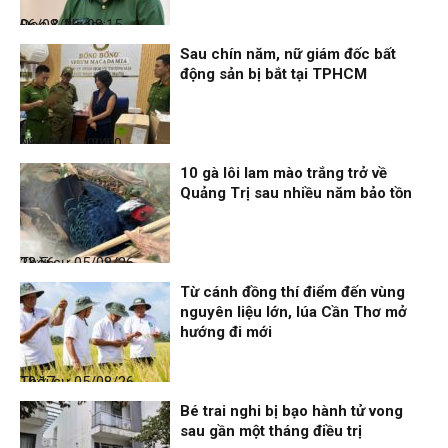
Đọc & Ngẫm
06/08/26, 08:15
Sau chín năm, nữ giám đốc bất
động sản bị bắt tại TPHCM
Nhịp sống 24h
06/08/26, 00:00
10 gà lôi lam mào trắng trở về
Quảng Trị sau nhiều năm bảo tồn
Thời sự
05/08/26, 23:56
Từ cánh đồng thí điểm đến vùng
nguyên liệu lớn, lúa Cần Thơ mở
hướng đi mới
Thời sự
05/08/26, 19:17
Bé trai nghi bị bạo hành tử vong
sau gần một tháng điều trị