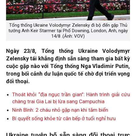
Tổng thống Ukraine Volodymyr Zelensky đi bộ đến gặp Thủ
tướng Anh Keir Starmer tại Phố Downing, London, Anh, ngày
14/8 .(Ảnh: VOV)
Ngày 23/8, Tổng thống Ukraine Volodymyr
Zelensky tái khẳng định sẵn sàng tham gia bất kỳ
cuộc gặp nào với Tổng thống Nga Vladimir Putin,
trong bối cảnh dư luận quốc tế chờ đợi triển vọng
đối thoại.
Thoát khỏi “địa ngục trần gian”: Hành trình giải cứu
chàng trai Gia Lai bị lừa sang Campuchia
Ninh Bình: 2 cháu nhỏ gặp nạn khi tắm biển
Bí quyết sống khỏe từ căn bếp ở tuổi nghỉ hưu
Ukraine tuyên bố sẵn sàng đối thoại trực