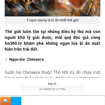
5 ngọn lửa kỳ lạ bí ẩn nhất thế giới
Thế giới luôn tồn tại những điều kỳ thú mà con
người khó lý giải được, mời quý độc giả cùng
tin360.tv khám phá những ngọn lửa bí ẩn xuất
hiện trên trái đất.
Ngọn lửa Chimaera
Sườn núi Chimaera thuộc Thổ Nhĩ Kỳ ẩn chứa một
hiện tượng thiên nhiên kỳ lạ, đó là nơi của những ngọn
lửa vĩnh cửu, được cho là đã cháy suốt 2.500 năm
Ray ID:
qua.
a27a85879ce7ff8a
x
Performance and Security by
Cloudflare
Privacy
Người dân gọi những ngọn lửa này là Yanartas, nghĩa